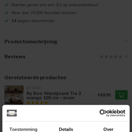
Klanten geven ons een 9,2 op webwinkelkeur!
Meer dan 70.000 tevreden klanten
14
dagen retourtermijn
Productomschrijving
Reviews
Gerelateerde producten
BY BOO
By Boo Wandplank Tre 3
€69,95
mango 100 cm – bruin
BY BOO
By Boo Wandplank Tre 2
€39,95
mango 69 cm – bruin
Toestemming
Details
Over