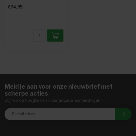
telefoonoplader en
€74,95
bluetooth is ...
.
.
Meld je aan voor onze nieuwbrief met
scherpe acties
Blijf op de hoogte van onze actuele aanbiedingen