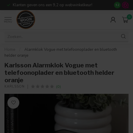
Klanten geven ons een 9,2 op webwinkelkeur!
Meer dan 7
9.2
0
MENU
Home
/
Alarmklok Vogue met telefoonoplader en bluetooth
helder oranje
Karlsson Alarmklok Vogue met
telefoonoplader en bluetooth helder
oranje
(0)
KARLSSON