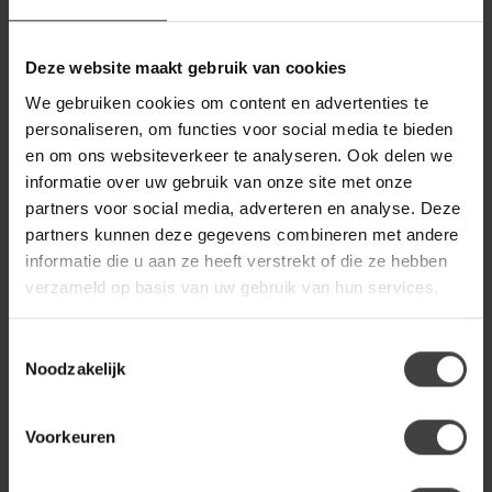
PTMD
Deze website maakt gebruik van cookies
PTMD Kaydie Roze
€22,95
bloemvormige LED-lamp
We gebruiken cookies om content en advertenties te
personaliseren, om functies voor social media te bieden
en om ons websiteverkeer te analyseren. Ook delen we
BY BOO
By Boo Wandplank Tre 1
informatie over uw gebruik van onze site met onze
€24,95
mango 49 cm – zwart
partners voor social media, adverteren en analyse. Deze
partners kunnen deze gegevens combineren met andere
informatie die u aan ze heeft verstrekt of die ze hebben
PTMD
verzameld op basis van uw gebruik van hun services.
PTMD Kaydie Groen
€22,95
bloemvormige LED-lamp
Toestemmingsselectie
Noodzakelijk
Heb je een vraag over dit product?
Of heb je hulp nodig bij de bestelling? Neem gerust contact
Voorkeuren
op met onze klantenservice
info@dewoonwinkel.nl
of
+31
224 850 926
. We helpen je graag.