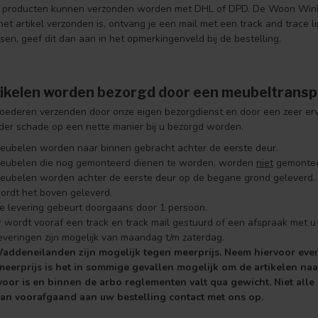
 producten kunnen verzonden worden met DHL of DPD. De Woon Winkel 
 het artikel verzonden is, ontvang je een mail met een track and trace
nsen, geef dit dan aan in het opmerkingenveld bij de bestelling.
tikelen worden bezorgd door een meubeltransp
goederen verzenden door onze eigen bezorgdienst en door een zeer er
er schade op een nette manier bij u bezorgd worden.
eubelen worden naar binnen gebracht achter de eerste deur.
eubelen die nog gemonteerd dienen te worden, worden
niet
gemontee
eubelen worden achter de eerste deur op de begane grond geleverd. Ind
ordt het boven geleverd.
e levering gebeurt doorgaans door 1 persoon.
r wordt vooraf een track en track mail gestuurd of een afspraak met u
everingen zijn mogelijk van maandag t/m zaterdag.
addeneilanden zijn mogelijk tegen meerprijs. Neem hiervoor even
eerprijs is het in sommige gevallen mogelijk om de artikelen naa
voor is en binnen de arbo reglementen valt qua gewicht
. Niet all
n voorafgaand aan uw bestelling contact met ons op.