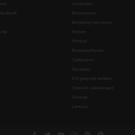
res
Verzenden
Wandkraft
Retourneren
Bestelling herroepen
tijl
Merken
iProteqt
Betaalmethoden
Cadeaubon
Spraypay
IN3 gespreid betalen
One4All cadeaukaart
Sitemap
Lamulux