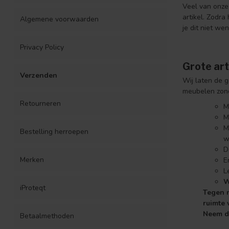
Veel van onze
artikel. Zodra
Algemene voorwaarden
je dit niet we
Privacy Policy
Grote ar
Verzenden
Wij laten de 
meubelen zond
Retourneren
M
M
M
Bestelling herroepen
w
D
Merken
E
L
W
iProteqt
Tegen m
ruimte 
Neem da
Betaalmethoden