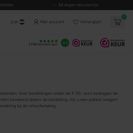
 klanten
14
dagen retourtermijn
0
Mijn account
Verlanglijst
EUR
9.2
1706
beoordelingen
neilanden. Voor bestellingen onder de € 50,- euro bedragen de
den berekend tijdens de bestelling. Als u een pakket weigert
indering bij de retourbetaling.