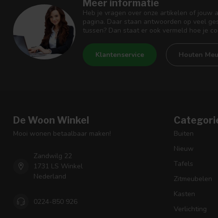
Meer informatie
Heb je vragen over onze artikelen of jouw 
pagina. Daar staan antwoorden op veel ges
tussen? Dan staat er ook vermeld hoe je c
Klantenservice
Houten Meu
De Woon Winkel
Categori
Mooi wonen betaalbaar maken!
Buiten
Nieuw
Zandwilg 22
Tafels
1731 LS Winkel
Nederland
Zitmeubelen
Kasten
0224-850 926
Verlichting