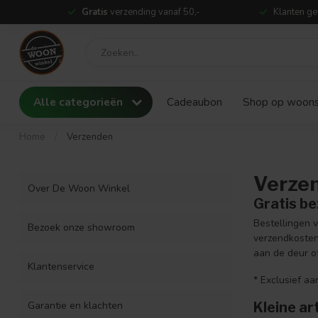
Gratis
verzending vanaf 50,-
Klanten ge
Alle categorieën
Cadeaubon
Shop op woonst
Home
/
Verzenden
Verze
Over De Woon Winkel
Gratis b
Bestellingen 
Bezoek onze showroom
verzendkosten
aan de deur of
Klantenservice
* Exclusief a
Kleine ar
Garantie en klachten