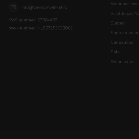
Woonaccessoi
info@dewoonwinkel.nl
Schilderijen 
KVK nummer:
67984495
Slapen
btw-nummer:
NL857253633B01
Shop op woons
Cadeautips
Sale
Woonseries