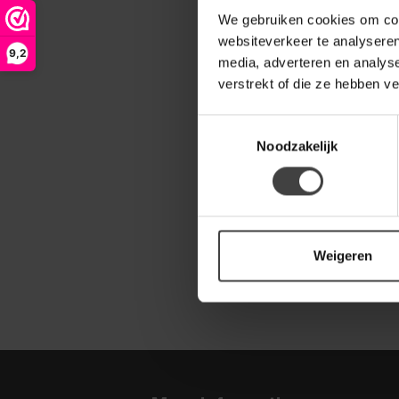
We gebruiken cookies om cont
Een verke
websiteverkeer te analyseren
In dit geval l
9,2
media, adverteren en analys
naar
info@de
verstrekt of die ze hebben v
geen gebruik w
Toestemmingsselectie
Noodzakelijk
Bestellin
In de meeste g
kunnen zolang
dan zijn wij g
Mocht u wille
Weigeren
niet mogelijk.