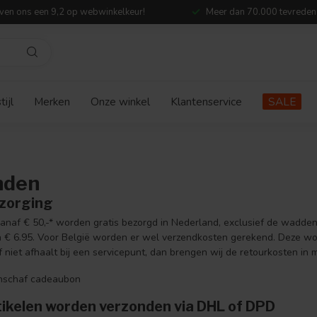
ven ons een 9,2 op webwinkelkeur!
Meer dan 70.000 tevreden
ijl
Merken
Onze winkel
Klantenservice
SALE
nden
ezorging
vanaf € 50,-* worden gratis bezorgd in Nederland, exclusief de wadde
 € 6.95. Voor België worden er wel verzendkosten gerekend. Deze wor
 niet afhaalt bij een servicepunt, dan brengen wij de retourkosten in m
anschaf cadeaubon
tikelen worden verzonden via DHL of DPD