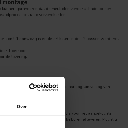
ef montage
 te kunnen garanderen dat de meubelen zonder schade op een
 bestelproces ziet u de verzendkosten.
 een lift aanwezig is en de artikelen in de lift passen wordt het
 door 1 persoon.
or de levering.
van de showroom. We zijn geopend van maandag t/m vrijdag van
Over
epaalt zelf of deze optie geschikt is voor het aangekochte
ink. DPD en DHL kunnen artikelen ook bij buren afleveren. Mocht u