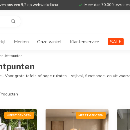
ven ons een 9,2 op webwinkelkeur!
Meer dan 70.000 tevreden
ijl
Merken
Onze winkel
Klantenservice
SALE
r lichtpunten
htpunten
Voor grote tafels of hoge ruimtes – stijlvol, functioneel en uit voorr
Producten
MEEST GEKOZEN
MEEST GEKOZEN