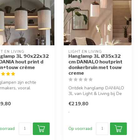
T EN LIVING
LIGHT EN LIVING
glamp 3L 90x22x32
Hanglamp 3L Ø35x32
DANIA hout print d
cm DANIALO houtprint
in+touw crème
donkerbruin met touw
creme
lampen zijn echte
rmakers, vooral
Ontdek hanglamp DANIALO
lamp Dania. Het licht
3L van Light & Living bij De
nt prac...
Woon Winkel. Met houtlook
9,80
€219,80
&...
.
oorraad
Op voorraad