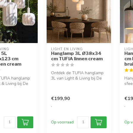
IVING
LIGHT EN LIVING
LIGH
 5L
Hanglamp 3L Ø38x34
Han
x123 cm
cm TUFIA linnen cream
cm 
nen cream
bru
Ontdek de TUFIA hanglamp
TUFIA hanglamp
3L van Light & Living bij De
Hang
 & Living bij De
Woon Winkel. Stijlvol linn...
sfee
 Stijlvol linn...
hang
schij
€199,90
€19
.
.
Op voorraad
Op v