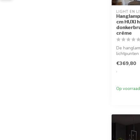
LIGHT EN L
Hanglamp
cm HUXI h
donkerbru
crème
De hanglam
lichtpunten
warme hout
€369,80
elegant...
.
Op voorraad