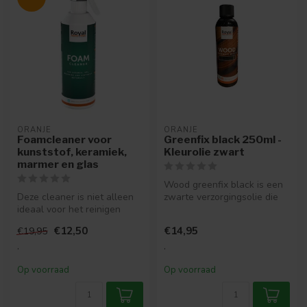
ORANJE
ORANJE
Foamcleaner voor
Greenfix black 250ml -
kunststof, keramiek,
Kleurolie zwart
marmer en glas
Wood greenfix black is een
Deze cleaner is niet alleen
zwarte verzorgingsolie die
ideaal voor het reinigen
speciaal is gemaakt voor g...
van kunststof, zoals
€12,50
€14,95
€19,95
melami...
.
.
Op voorraad
Op voorraad