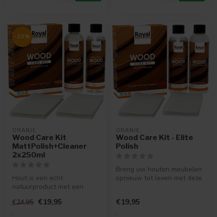
-20%
ORANJE
ORANJE
Wood Care Kit
Wood Care Kit - Elite
MattPolish+Cleaner
Polish
2x250ml
Breng uw houten meubelen
Hout is een echt
opnieuw tot leven met deze
natuurproduct met een
unieke verzorgingskit
mooie authentieke
specia...
€19,95
€19,95
€24,95
uitstraling. Om uw hout...
.
.