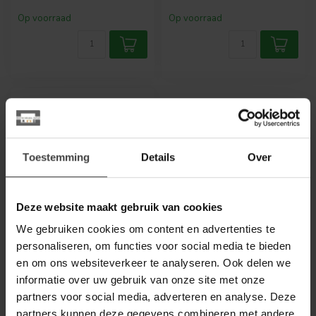
Op voorraad
Op voorraad
Toestemming
Details
Over
Deze website maakt gebruik van cookies
We gebruiken cookies om content en advertenties te
personaliseren, om functies voor social media te bieden
ORANJE
Natural Wood Sealer -
en om ons websiteverkeer te analyseren. Ook delen we
Wood Care Kit
informatie over uw gebruik van onze site met onze
partners voor social media, adverteren en analyse. Deze
Hout is een echt
partners kunnen deze gegevens combineren met andere
natuurproduct met een