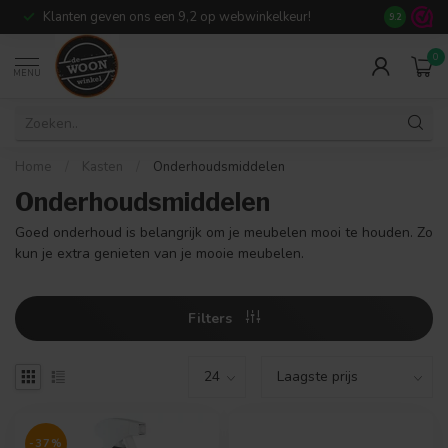
Klanten geven ons een 9,2 op webwinkelkeur!
Meer dan 7
9.2
0
MENU
Home
/
Kasten
/
Onderhoudsmiddelen
Onderhoudsmiddelen
Goed onderhoud is belangrijk om je meubelen mooi te houden. Zo
kun je extra genieten van je mooie meubelen.
Filters
-37%