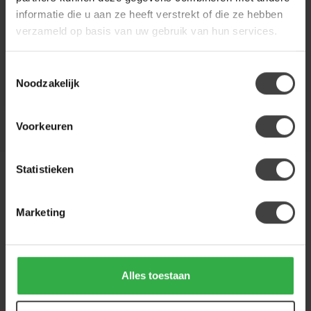
mooie authentieke
informatie die u aan ze heeft verstrekt of die ze hebben
€24,95
uitstraling. Om uw hout...
verzameld op basis van uw gebruik van hun services.
.
Op voorraad
Toestemmingsselectie
Noodzakelijk
Voorkeuren
Toon
1
-
5
van 5
Statistieken
Marketing
Alles toestaan