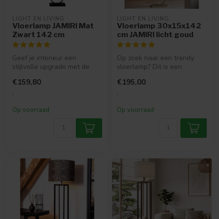
LIGHT EN LIVING
LIGHT EN LIVING
Vloerlamp JAMIRI Mat
Vloerlamp 30x15x142
Zwart 142 cm
cm JAMIRI licht goud
Geef je interieur een
Op zoek naar een trendy
stijlvolle upgrade met de
vloerlamp? Dit is een
mat zwarte vloerlamp JAMIRI
moderne licht gouden
€159,80
€195,00
van ...
lampvoet die ...
.
.
Op voorraad
Op voorraad