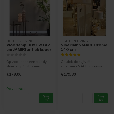
LIGHT EN LIVING
LIGHT EN LIVING
Vloerlamp 30x15x142
Vloerlamp MACE Crème
cm JAMIRI antiek koper
140 cm
Op zoek naar een trendy
Ontdek de stijlvolle
vloerlamp? Dit is een
vloerlamp MACE in crème.
moderne koperkleurige
Een uniek handgemaakt
€179,00
€179,80
lampvoet die...
metalen fram...
.
.
Op voorraad
.