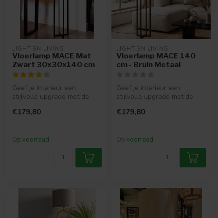
LIGHT EN LIVING
LIGHT EN LIVING
Vloerlamp MACE Mat
Vloerlamp MACE 140
Zwart 30x30x140 cm
cm - Bruin Metaal
Geef je interieur een
Geef je interieur een
stijlvolle upgrade met de
stijlvolle upgrade met de
handgemaakte vloerlamp
handgemaakte vloerlamp
€179,80
€179,80
Mace. Dez...
MACE. Een...
.
.
Op voorraad
Op voorraad