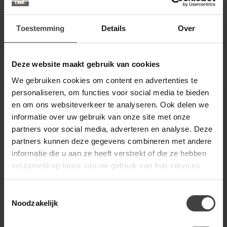
.
.
.
Op voorraad
Toestemming
Details
Over
Deze website maakt gebruik van cookies
We gebruiken cookies om content en advertenties te
personaliseren, om functies voor social media te bieden
en om ons websiteverkeer te analyseren. Ook delen we
informatie over uw gebruik van onze site met onze
partners voor social media, adverteren en analyse. Deze
partners kunnen deze gegevens combineren met andere
informatie die u aan ze heeft verstrekt of die ze hebben
verzameld op basis van uw gebruik van hun services.
LIGHT EN LIVING
LIGHT EN LIVING
Vloerlamp Ø18x125 cm
Vloerlamp 30x15x142
Toestemmingsselectie
FESTINA hout mat
cm JAMIRI crème
Noodzakelijk
naturel
Op zoek naar een trendy