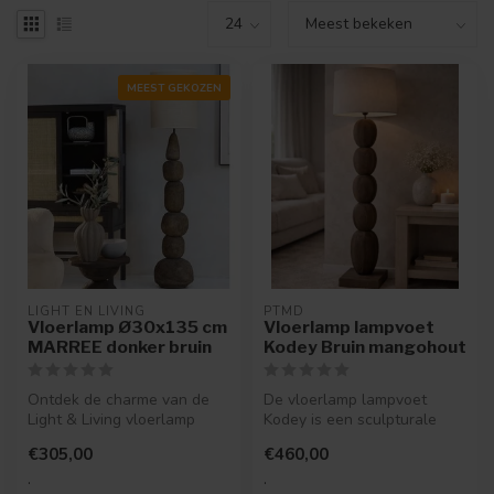
MEEST GEKOZEN
LIGHT EN LIVING
PTMD
Vloerlamp Ø30x135 cm
Vloerlamp lampvoet
MARREE donker bruin
Kodey Bruin mangohout
Ontdek de charme van de
De vloerlamp lampvoet
Light & Living vloerlamp
Kodey is een sculpturale
Marree bruin, een unieke
eyecatcher voor het
€305,00
€460,00
toevoe...
interieur. He...
.
.