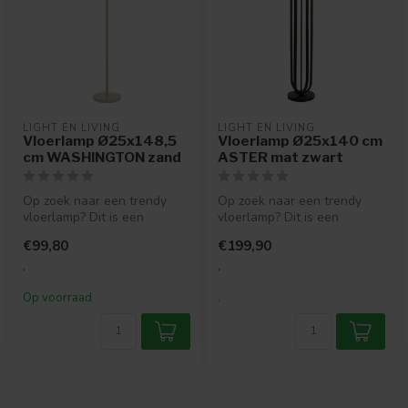
LIGHT EN LIVING
LIGHT EN LIVING
Vloerlamp Ø25x148,5
Vloerlamp Ø25x140 cm
cm WASHINGTON zand
ASTER mat zwart
Op zoek naar een trendy
Op zoek naar een trendy
vloerlamp? Dit is een
vloerlamp? Dit is een
moderne metalen lamp die
moderne lamp die past in
€99,80
€199,90
past in v...
verschill...
.
.
Op voorraad
.