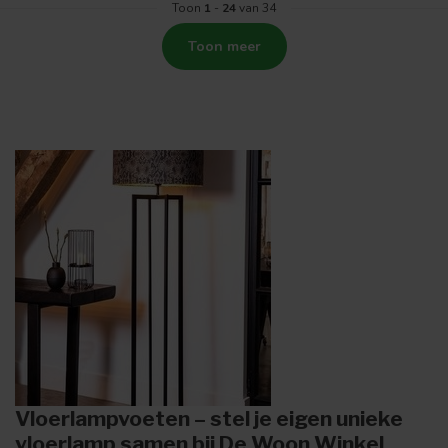
Toon
1
-
24
van 34
Toon meer
Vloerlampvoeten – stel je eigen unieke
vloerlamp samen bij De Woon Winkel