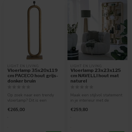
LIGHT EN LIVING
LIGHT EN LIVING
Vloerlamp 35x20x119
Vloerlamp 23x23x125
cm PACECO hout grijs-
cm NAVELLI hout mat
donker bruin
naturel
Op zoek naar een trendy
Maak een stijlvol statement
vloerlamp? Dit is een
in je interieur met de
moderne bruine lampvoet
Vloerlamp NAVELLI van
€265,00
€259,80
die past i...
Light &...
.
.
.
.