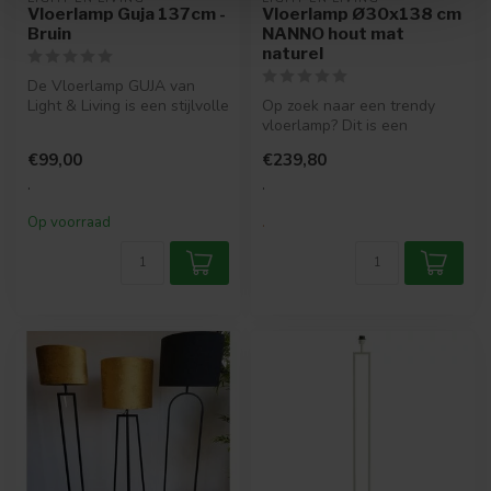
Vloerlamp Guja 137cm -
Vloerlamp Ø30x138 cm
Bruin
NANNO hout mat
naturel
De Vloerlamp GUJA van
Light & Living is een stijlvolle
Op zoek naar een trendy
en karaktervolle vloerlam...
vloerlamp? Dit is een
moderne bruine lampvoet
€99,00
€239,80
die past i...
.
.
Op voorraad
.