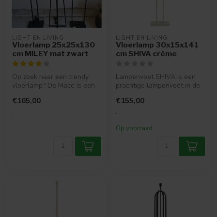
LIGHT EN LIVING
LIGHT EN LIVING
Vloerlamp 25x25x130
Vloerlamp 30x15x141
cm MILEY mat zwart
cm SHIVA crème
Op zoek naar een trendy
Lampenvoet SHIVA is een
vloerlamp? De Mace is een
prachtige lampenvoet in de
moderne zwarte vloerlamp
kleur crème. Het elegante
€165,00
€155,00
die p...
ont...
.
.
.
Op voorraad