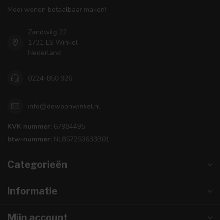
Mooi wonen betaalbaar maken!
Zandwilg 22
1731 LS Winkel
Nederland
0224-850 926
info@dewoonwinkel.nl
KVK nummer:
67984495
btw-nummer:
NL857253633B01
Categorieën
Informatie
Mijn account