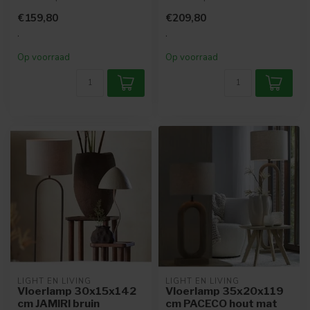
moderne bronzen lampvoet
moderne houten lamp die
€159,80
€209,80
die past ...
past in ve...
.
.
Op voorraad
Op voorraad
LIGHT EN LIVING
LIGHT EN LIVING
Vloerlamp 30x15x142
Vloerlamp 35x20x119
cm JAMIRI bruin
cm PACECO hout mat