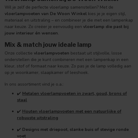
Wil je zelf de perfecte vloerlamp samenstellen? Met de
vloerlampvoeten van De Woon Winkel
kies je je eigen stijl,
materiaal en uitstraling – en combineer je die met een lampenkap
naar keuze. Zo creëer je eenvoudig een
vloerlamp die past bij
jouw interieur én wensen
.
Mix & match jouw ideale lamp
Onze collectie
vloerlampvoeten
bestaat uit stijlvolle, losse
onderstellen die je kunt combineren met een lampenkap in een
kleur, stof of formaat naar keuze. Zo pas je de lamp volledig aan
op je woonkamer, slaapkamer of leeshoek.
In ons assortiment vind je o.a.:
✔️
Metalen vloerlampvoeten in zwart, goud, brons of
staal
✔️
Houten vloerlampvoeten met een natuurlijke of
robuuste uitstraling
✔️
Designs met driepoot, slanke buis of stevige ronde
voet