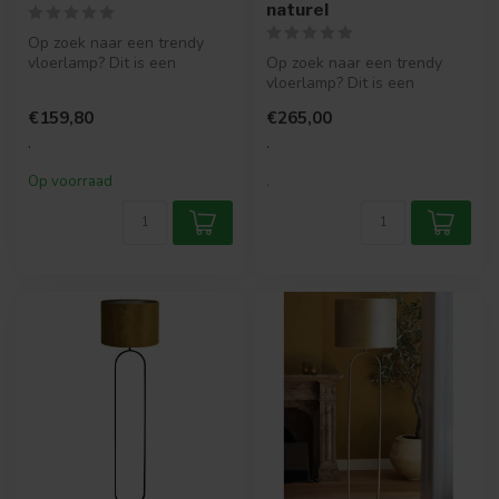
naturel
Op zoek naar een trendy
vloerlamp? Dit is een
Op zoek naar een trendy
moderne bruine lampvoet
vloerlamp? Dit is een
die past i...
moderne bruine lampvoet
€159,80
€265,00
die past i...
.
.
Op voorraad
.