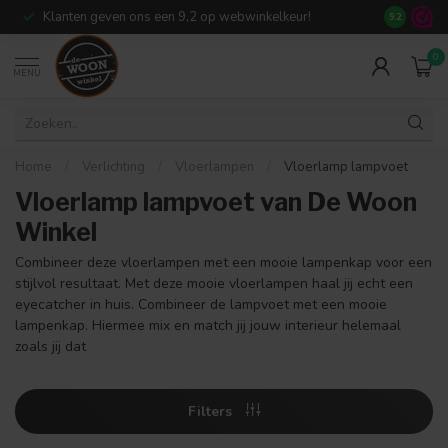
Klanten geven ons een 9,2 op webwinkelkeur!
Meer dan 7
9.2
0
MENU
Home
/
Verlichting
/
Vloerlampen
/
Vloerlamp lampvoet
Vloerlamp lampvoet van De Woon
Winkel
Combineer deze vloerlampen met een mooie lampenkap voor een
stijlvol resultaat. Met deze mooie vloerlampen haal jij echt een
eyecatcher in huis. Combineer de lampvoet met een mooie
lampenkap. Hiermee mix en match jij jouw interieur helemaal
zoals jij dat
Filters