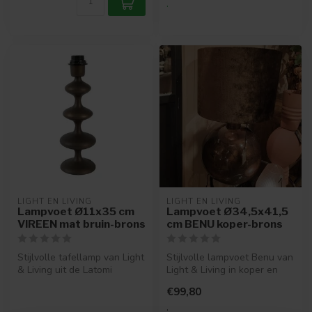
.
LIGHT EN LIVING
LIGHT EN LIVING
Lampvoet Ø11x35 cm
Lampvoet Ø34,5x41,5
VIREEN mat bruin-brons
cm BENU koper-brons
Stijlvolle tafellamp van Light
Stijlvolle lampvoet Benu van
& Living uit de Latomi
Light & Living in koper en
collectie, Ø11x35 cm, brui...
brons. Luxe uitstraling ...
€99,80
.