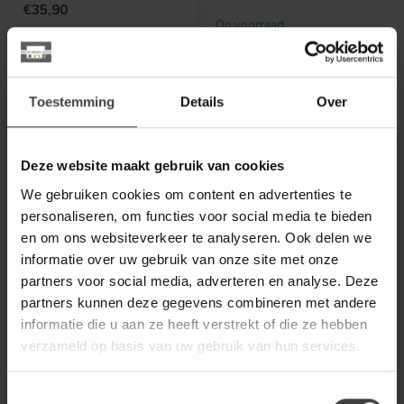
€35,90
Op voorraad
.
.
Toestemming
Details
Over
Deze website maakt gebruik van cookies
We gebruiken cookies om content en advertenties te
personaliseren, om functies voor social media te bieden
en om ons websiteverkeer te analyseren. Ook delen we
informatie over uw gebruik van onze site met onze
partners voor social media, adverteren en analyse. Deze
partners kunnen deze gegevens combineren met andere
LIGHT EN LIVING
LIGHT EN LIVING
informatie die u aan ze heeft verstrekt of die ze hebben
Lampvoet Ø26x83 cm
Lampvoet Ø11x25 cm
BURIRA glitter bruin-
VIREEN glans zand
verzameld op basis van uw gebruik van hun services.
brons
Stijlvolle tafellamp van Light
Toestemmingsselectie