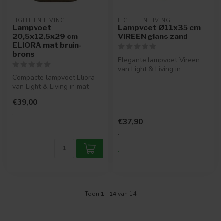
LIGHT EN LIVING
LIGHT EN LIVING
Lampvoet
Lampvoet Ø11x35 cm
20,5x12,5x29 cm
VIREEN glans zand
ELIORA mat bruin-
brons
Elegante lampvoet Vireen
van Light & Living in
Compacte lampvoet Eliora
glanzend zandkleurig
van Light & Living in mat
keramiek. Co...
bruin en brons. Organisch
€39,00
des...
.
€37,90
.
.
.
Toon
1
-
14
van 14