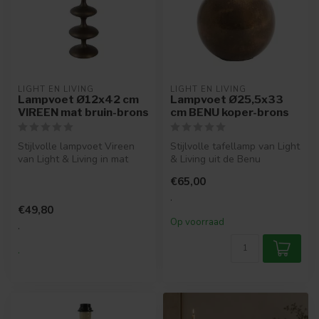
LIGHT EN LIVING
LIGHT EN LIVING
Lampvoet Ø12x42 cm
Lampvoet Ø25,5x33
VIREEN mat bruin-brons
cm BENU koper-brons
Stijlvolle lampvoet Vireen
Stijlvolle tafellamp van Light
van Light & Living in mat
& Living uit de Benu
bruin en brons. Slank desig...
collectie, Ø25,5x33 cm,
€65,00
bron...
.
€49,80
Op voorraad
.
.