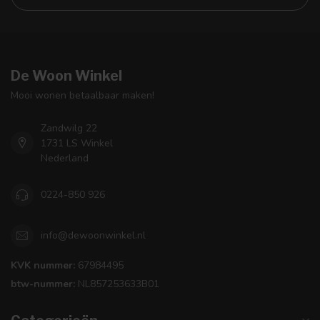
De Woon Winkel
Mooi wonen betaalbaar maken!
Zandwilg 22
1731 LS Winkel
Nederland
0224-850 926
info@dewoonwinkel.nl
KVK nummer:
67984495
btw-nummer:
NL857253633B01