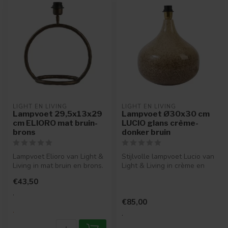
LIGHT EN LIVING
LIGHT EN LIVING
Lampvoet 29,5x13x29
Lampvoet Ø30x30 cm
cm ELIORO mat bruin-
LUCIO glans crème-
brons
donker bruin
Lampvoet Elioro van Light &
Stijlvolle lampvoet Lucio van
Living in mat bruin en brons.
Light & Living in crème en
Organisch design en co...
donkerbruin. Luxe glanz...
€43,50
.
€85,00
.
.