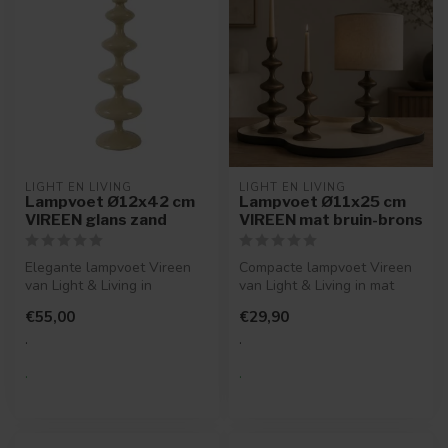
LIGHT EN LIVING
LIGHT EN LIVING
Lampvoet Ø12x42 cm
Lampvoet Ø11x25 cm
VIREEN glans zand
VIREEN mat bruin-brons
Elegante lampvoet Vireen
Compacte lampvoet Vireen
van Light & Living in
van Light & Living in mat
glanzend zandkleurig
bruin en brons. Luxe
€55,00
€29,90
keramiek. Sl...
uitstral...
.
.
.
.