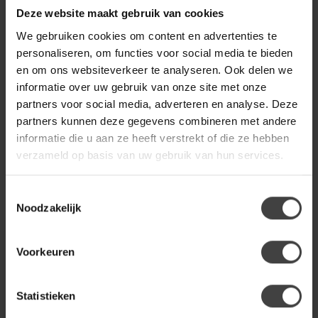
Nachtkastje/Bijzettafel
Ladekast/Nachtkastje
Deze website maakt gebruik van cookies
Hout Oudroze [fsc]
Hout Hoogglans
Oudroze [fsc]
We gebruiken cookies om content en advertenties te
- Minimalistisch, speels
personaliseren, om functies voor social media te bieden
design
Vriendelijke, afgeronde
en om ons websiteverkeer te analyseren. Ook delen we
- MDF met zichtbare hout-
hoeken
informatie over uw gebruik van onze site met onze
en nerftekeningen
MDF met hoogglans
€99,95
€299,00
- ...
afwerking
partners voor social media, adverteren en analyse. Deze
Compact formaat
.
.
partners kunnen deze gegevens combineren met andere
informatie die u aan ze heeft verstrekt of die ze hebben
.
.
verzameld op basis van uw gebruik van hun services.
Toestemmingsselectie
Noodzakelijk
Voorkeuren
Statistieken