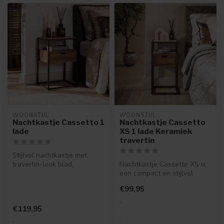
WOONSTIJL
WOONSTIJL
Nachtkastje Cassetto 1
Nachtkastje Cassetto
lade
XS 1 lade Keramiek
travertin
Stijlvol nachtkastje met
travertin-look blad,
Nachtkastje Cassetto XS is
eikenhoutlook lade en
een compact en stijlvol
bronskleurig...
model met een bronskleurig
€99,95
me...
.
€119,95
.
.