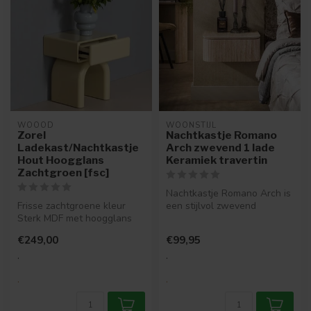
WOOOD
WOONSTIJL
Zorel
Nachtkastje Romano
Ladekast/Nachtkastje
Arch zwevend 1 lade
Hout Hoogglans
Keramiek travertin
Zachtgroen [fsc]
Nachtkastje Romano Arch is
Frisse zachtgroene kleur
een stijlvol zwevend
Sterk MDF met hoogglans
nachtkastje met een
Compact formaat
volledige tr...
€249,00
€99,95
FSC® gecerti...
.
.
.
.