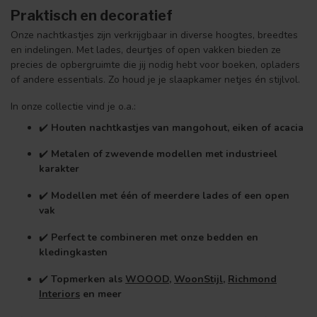
Praktisch en decoratief
Onze nachtkastjes zijn verkrijgbaar in diverse hoogtes, breedtes
en indelingen. Met lades, deurtjes of open vakken bieden ze
precies de opbergruimte die jij nodig hebt voor boeken, opladers
of andere essentials. Zo houd je je slaapkamer netjes én stijlvol.
In onze collectie vind je o.a.:
✔️
Houten nachtkastjes van mangohout, eiken of acacia
✔️
Metalen of zwevende modellen met industrieel
karakter
✔️
Modellen met één of meerdere lades of een open
vak
✔️
Perfect te combineren met onze bedden en
kledingkasten
✔️
Topmerken als
WOOOD
,
WoonStijl
,
Richmond
Interiors
en meer