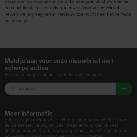
Bekijk alle nachtkastjes online of kom langs in de showroom om
een nachtkastje uit te zoeken. In onze showroom in Winkel
helpen we je graag verder met jouw zoektocht naar het perfecte
nachtkastje.
Meld je aan voor onze nieuwbrief met
scherpe acties
Blijf op de hoogte van onze actuele aanbiedingen
Meer informatie
Heb je vragen over onze artikelen of jouw aankoop? Bekijk dan
de klantenservice pagina. Daar staan antwoorden op veel
gestelde vragen. Staat jouw vraag er niet tussen? Dan staat er
ook vermeld hoe je contact met ons kunt opnemen.