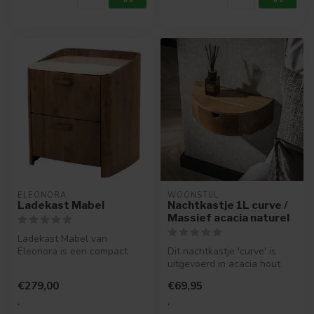
ELEONORA
WOONSTIJL
Ladekast Mabel
Nachtkastje 1L curve /
Massief acacia naturel
Ladekast Mabel van
Eleonora is een compact
Dit nachtkastje 'curve' is
kastje van mangohout met
uitgevoerd in acacia hout
een luxe nat...
met een lade en een
€279,00
€69,95
schapje...
.
.