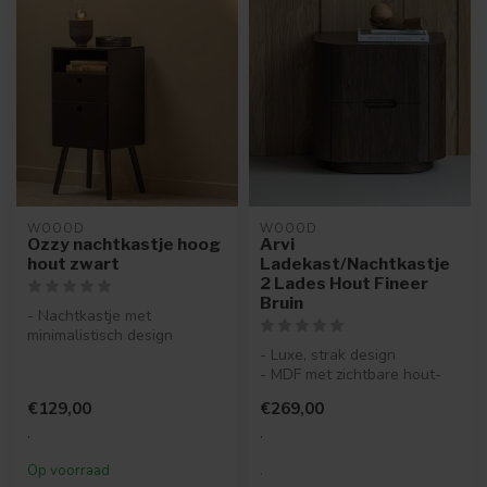
WOOOD
WOOOD
Ozzy nachtkastje hoog
Arvi
hout zwart
Ladekast/Nachtkastje
2 Lades Hout Fineer
Bruin
- Nachtkastje met
minimalistisch design
- Vervaardigd uit afgelakt
- Luxe, strak design
MDF
- MDF met zichtbare hout-
- Inclu...
en nerftekening
€129,00
€269,00
- Multifunction...
.
.
Op voorraad
.