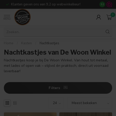
Klanten geven ons een 9,2 op webwinkelkeur!
Meer dan 7
9.2
0
MENU
Home
/
Kasten
/
Nachtkastjes
Nachtkastjes van De Woon Winkel
Nachtkastjes koop je bij De Woon Winkel. Van hout tot metaal,
met lades of open vak – stijlvol én praktisch, direct uit voorraad
leverbaar!
Filters