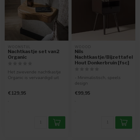
WOONSTIJL
WOOOD
Nachtkastje set van2
Nils
Organic
Nachtkastje/Bijzettafel
Hout Donkerbruin [fsc]
Het zwevende nachtkastje
Organic is vervaardigd uit
- Minimalistisch, speels
massief acaciahout en
design
afgewe...
- MDF met zichtbare hout-
€129,95
€99,95
en nerftekeningen
- ...
.
.
.
.