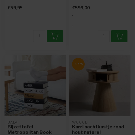
- Vervaardigd uit
€59,95
€599,00
Populierenhout
- Voorzien v...
.
.
.
.
-16%
BALVI
WOOOD
Bijzettafel
Karri nachtkastje rond
Metropolitan Book
hout naturel