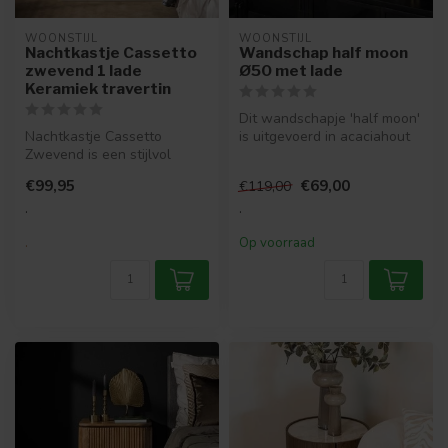
WOONSTIJL
WOONSTIJL
Nachtkastje Cassetto
Wandschap half moon
zwevend 1 lade
Ø50 met lade
Keramiek travertin
Dit wandschapje 'half moon'
Nachtkastje Cassetto
is uitgevoerd in acaciahout
Zwevend is een stijlvol
met metaal. Het wandscha...
wandmodel met een lade in
€99,95
€69,00
€119,00
eikenhout...
.
.
.
Op voorraad