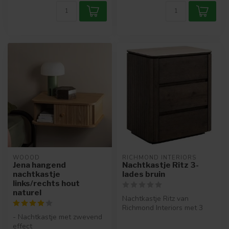
WOOOD
RICHMOND INTERIORS 
Jena hangend
Nachtkastje Ritz 3-
nachtkastje
lades bruin
links/rechts hout
naturel
Nachtkastje Ritz van
Richmond Interiors met 3
- Nachtkastje met zwevend
softclose lades. Gemaakt
effect
van eiken...