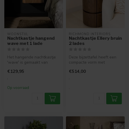
WOONSTIJL
RICHMOND INTERIORS 
Nachtkastje hangend
Nachtkastje Ellery bruin
wave met 1 lade
2 lades
Het hangende nachtkastje
Deze bijzettafel heeft een
'wave' is gemaakt van
compacte vorm met
duurzaam mango hout en
afgeronde lijnen en een
€129,95
€514,00
heeft een ...
gesloten ui...
.
.
Op voorraad
.