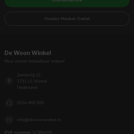
Klantenservice
Houten Meubel Outlet
De Woon Winkel
Mooi wonen betaalbaar maken!
Zandwilg 22
1731 LS Winkel
Nederland
0224-850 926
info@dewoonwinkel.nl
KVK nummer:
67984495