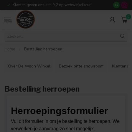
Klanten geven ons een 9,2 op webwinkelkeur!
Meer dan 7
9.2
0
MENU
Home
/
Bestelling herroepen
Over De Woon Winkel
Bezoek onze showroom
Klantenser
Bestelling herroepen