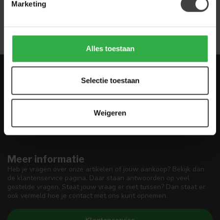
Marketing
Alles toestaan
Meld je aan voor onze nieuwbrief met
Selectie toestaan
scherpe acties
Blijf op de hoogte van onze actuele aanbiedingen
Weigeren
Meer informatie
Heb je vragen over onze artikelen of jouw aankoop? Bekijk dan
de klantenservice pagina. Daar staan antwoorden op veel
gestelde vragen. Staat jouw vraag er niet tussen? Dan staat er
ook vermeld hoe je contact met ons kunt opnemen.