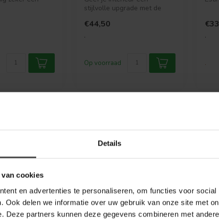
 toch heerlijk
stijlvolle upgrade met de
Light
glazen ITINGA
€44,50
€33
kaarsenhouder in a...
.
.
Op voorraad
.
Details
 van cookies
ent en advertenties te personaliseren, om functies voor social
. Ook delen we informatie over uw gebruik van onze site met on
e. Deze partners kunnen deze gegevens combineren met andere i