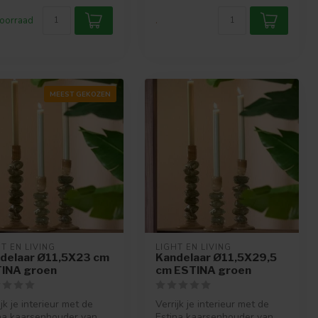
oorraad
.
MEEST GEKOZEN
T EN LIVING
LIGHT EN LIVING
delaar Ø11,5X23 cm
Kandelaar Ø11,5X29,5
INA groen
cm ESTINA groen
ijk je interieur met de
Verrijk je interieur met de
na kaarsenhouder van
Estina kaarsenhouder van