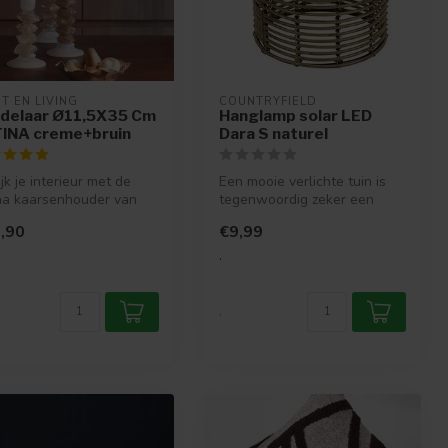
T EN LIVING
COUNTRYFIELD
delaar Ø11,5X35 Cm
Hanglamp solar LED
INA creme+bruin
Dara S naturel
ijk je interieur met de
Een mooie verlichte tuin is
na kaarsenhouder van
tegenwoordig zeker een
 & Living. Verkrijgbar...
must. Het is toch heerlijk
,90
€9,99
om...
.
.