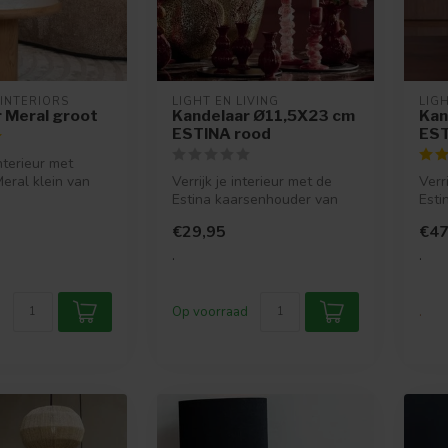
INTERIORS 
LIGHT EN LIVING
LIGH
 Meral groot
Kandelaar Ø11,5X23 cm
Kan
ESTINA rood
EST
nterieur met
eral klein van
Verrijk je interieur met de
Verr
riors. Een stijl...
Estina kaarsenhouder van
Esti
Light & Living. Verkrijgbar...
Light
€29,95
€47
.
.
Op voorraad
.