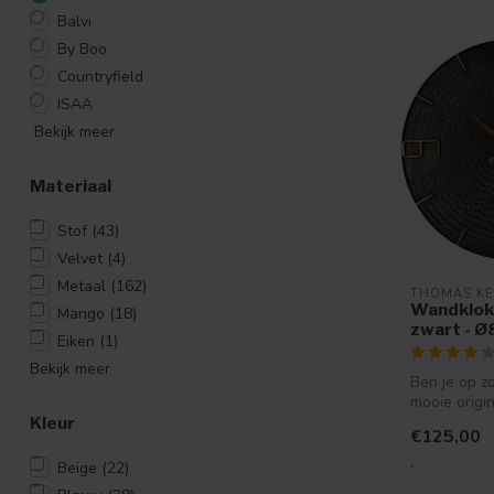
Balvi
By Boo
Countryfield
ISAA
Bekijk meer
Materiaal
Stof
(43)
Velvet
(4)
Metaal
(162)
THOMAS K
Wandklok
Mango
(18)
zwart - 
Eiken
(1)
Bekijk meer
Ben je op z
mooie origi
Dan is Wand
Kleur
€125,00
vo...
.
Beige
(22)