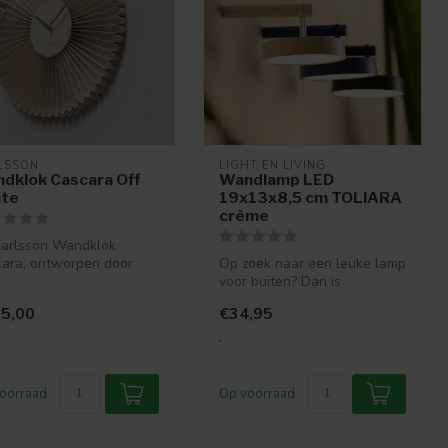
LSSON
LIGHT EN LIVING
dklok Cascara Off
Wandlamp LED
te
19x13x8,5 cm TOLIARA
crème
arlsson Wandklok
ara, ontworpen door
Op zoek naar een leuke lamp
um MacSorley, is een
voor buiten? Dan is
olle...
wandlamp Toliara van
5,00
€34,95
woonmerk Li...
.
oorraad
Op voorraad