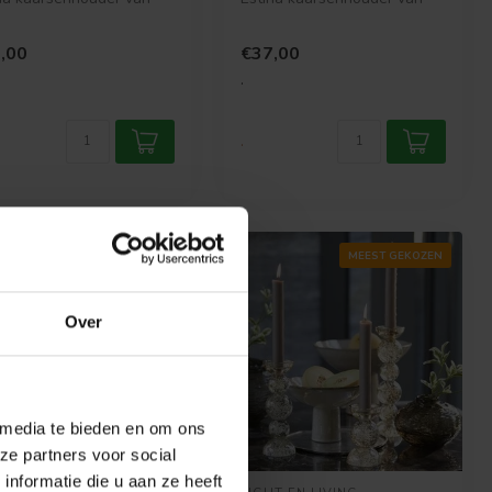
 & Living. Verkrijgbaa...
Light & Living. Verkrijgbar...
,00
€37,00
.
.
MEEST GEKOZEN
Over
 media te bieden en om ons
ze partners voor social
nformatie die u aan ze heeft