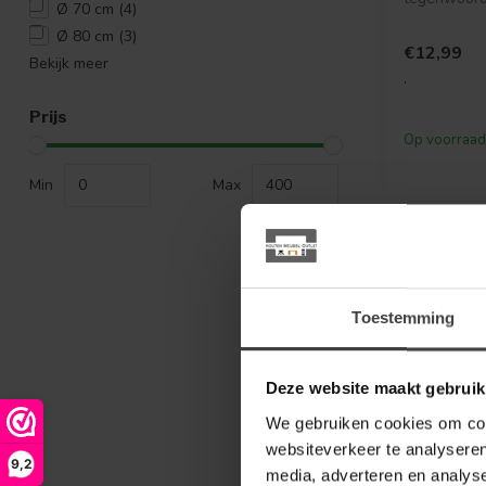
Ø 70 cm
(4)
must. Het is
Ø 80 cm
(3)
om...
€12,99
Bekijk meer
.
Prijs
Op voorraad
Min
Max
Toestemming
Deze website maakt gebruik
We gebruiken cookies om cont
websiteverkeer te analyseren
9,2
media, adverteren en analys