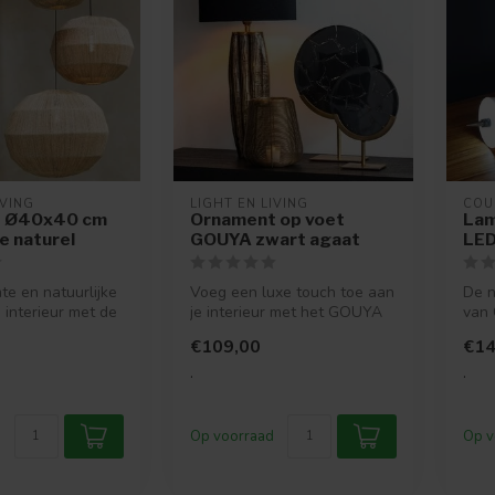
IVING
LIGHT EN LIVING
COU
p Ø40x40 cm
Ornament op voet
Lam
e naturel
GOUYA zwart agaat
LED
e en natuurlijke
Voeg een luxe touch toe aan
De n
 interieur met de
je interieur met het GOUYA
van 
NNA jute na...
ornament op voet. Stijlvo...
unie
€109,00
€14
verli
.
.
Op voorraad
Op v