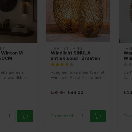
ENT
LIGHT EN LIVING
KAR
 Winton M
Windlicht SINULA
Wan
Ø60CM
antiek goud - 2 maten
Whi
oek naar een
Voeg een luxe sfeer toe met
De K
nele wandklok?
Windlicht SINULA in antiek
Casc
klok Winton iets
goud. Verkrijgbaar in twe...
Call
stijlv
€89,00
€10
€99,00
.
.
Op voorraad
Op v