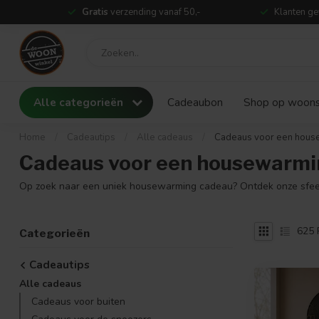
Gratis
verzending vanaf 50,-
Klanten ge
Alle categorieën
Cadeaubon
Shop op woonst
Home
/
Cadeautips
/
Alle cadeaus
/
Cadeaus voor een hous
Cadeaus voor een housewarmi
Op zoek naar een uniek housewarming cadeau? Ontdek onze sfeer
625
Categorieën
Cadeautips
Alle cadeaus
Cadeaus voor buiten