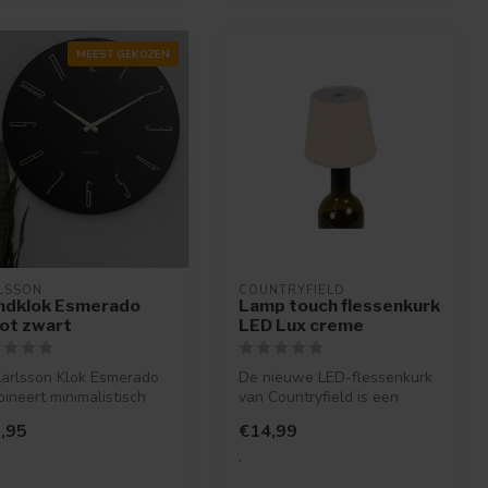
MEEST GEKOZEN
LSSON
COUNTRYFIELD
dklok Esmerado
Lamp touch flessenkurk
ot zwart
LED Lux creme
arlsson Klok Esmerado
De nieuwe LED-flessenkurk
ineert minimalistisch
van Countryfield is een
n met stijlvolle detail...
unieke manier van
,95
€14,99
verlichting....
.