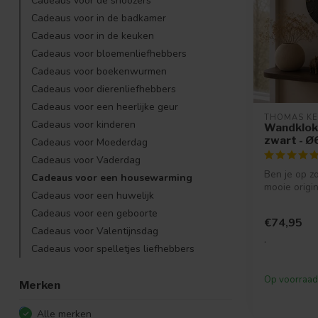
Cadeaus voor de snoozers
Cadeaus voor in de badkamer
Cadeaus voor in de keuken
Cadeaus voor bloemenliefhebbers
Cadeaus voor boekenwurmen
Cadeaus voor dierenliefhebbers
Cadeaus voor een heerlijke geur
THOMAS K
Cadeaus voor kinderen
Wandklok
zwart - 
Cadeaus voor Moederdag
Cadeaus voor Vaderdag
Ben je op z
Cadeaus voor een housewarming
mooie origi
Cadeaus voor een huwelijk
Dan is Wand
vo...
Cadeaus voor een geboorte
€74,95
Cadeaus voor Valentijnsdag
.
Cadeaus voor spelletjes liefhebbers
Op voorraad
Merken
Alle merken