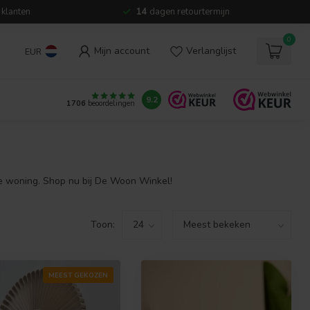
 klanten
14
dagen retourtermijn
0
Mijn account
Verlanglijst
EUR
9.2
1706
beoordelingen
e woning. Shop nu bij De Woon Winkel!
Toon:
MEEST GEKOZEN