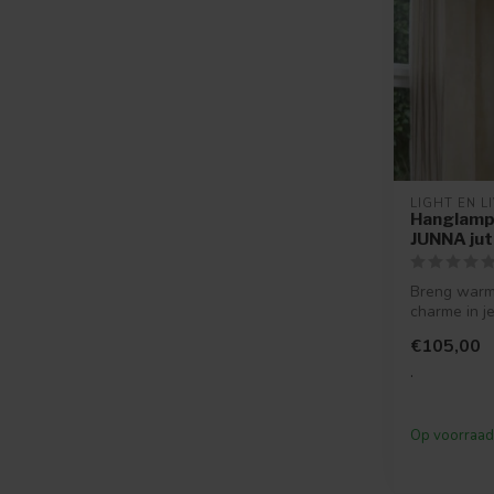
LIGHT EN L
Hanglam
JUNNA jut
Breng warmt
charme in je
Hanglamp JU
€105,00
.
Op voorraad