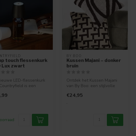
NTRYFIELD
BY BOO
p touch flessenkurk
Kussen Majani – donker
 Lux zwart
bruin
ieuwe LED-flessenkurk
Ontdek het Kussen Majani
Countryfield is een
van By Boo: een stijlvolle
ke manier van
aanvulling met een elegant
,99
€24,95
chting....
p...
.
oorraad
.