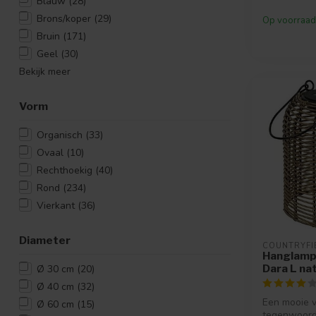
Blauw
(28)
Brons/koper
(29)
Op voorraad
Bruin
(171)
Geel
(30)
Bekijk meer
Vorm
Organisch
(33)
Ovaal
(10)
Rechthoekig
(40)
Rond
(234)
Vierkant
(36)
Diameter
COUNTRYFI
Hanglamp
Dara L na
Ø 30 cm
(20)
Ø 40 cm
(32)
Een mooie ve
Ø 60 cm
(15)
tegenwoord