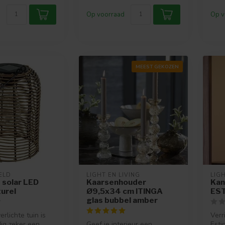
Op voorraad
Op v
MEEST GEKOZEN
ELD
LIGHT EN LIVING
LIGH
 solar LED
Kaarsenhouder
Kan
turel
Ø9,5x34 cm ITINGA
EST
glas bubbel amber
rlichte tuin is
Verr
ig zeker een
Geef je interieur een
Esti