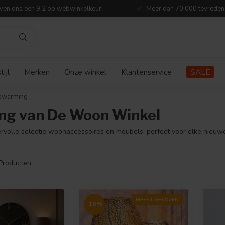
ven ons een 9,2 op webwinkelkeur!
Meer dan 70.000 tevreden
ijl
Merken
Onze winkel
Klantenservice
SALE
ewarming
ng van De Woon Winkel
volle selectie woonaccessoires en meubels, perfect voor elke nieuw
Producten
MEEST GEKOZEN
-10%