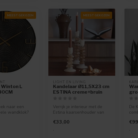
MEEST GEKOZEN
MEEST GEKOZEN
ENT
LIGHT EN LIVING
KAR
 Winton L
Kandelaar Ø11,5X23 cm
Wan
Ø80CM
ESTINA creme+bruin
gro
oek naar een
Verrijk je interieur met de
De K
nele wandklok?
Estina kaarsenhouder van
comb
klok Winton iets
Light & Living. Verkrijgbar...
desig
€33,00
€99
.
.