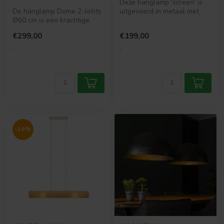
Deze hanglamp 'screen' is
De hanglamp Dome 2-lichts
uitgevoerd in metaal met
Ø60 cm is een krachtige
een brons antiek finish.
eyecatcher met twee royale
Door...
€299,00
€199,00
met...
.
.
.
.
-19%