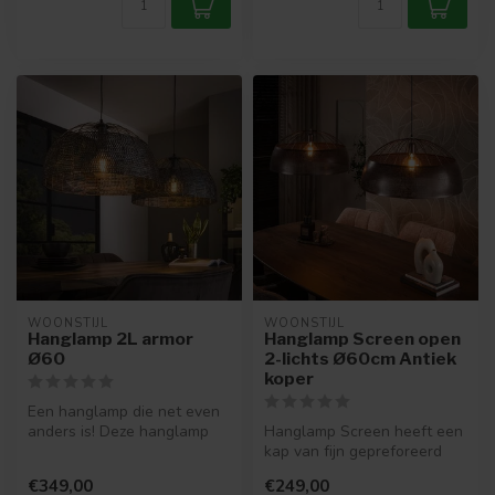
WOONSTIJL
WOONSTIJL
Hanglamp 2L armor
Hanglamp Screen open
Ø60
2-lichts Ø60cm Antiek
koper
Een hanglamp die net even
anders is! Deze hanglamp
Hanglamp Screen heeft een
geeft echt een speciale
kap van fijn gepreforeerd
sfeer...
metaal in een warme antiek
€349,00
€249,00
k...