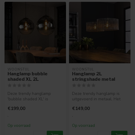
WOONSTIJL
WOONSTIJL
Hanglamp bubble
Hanglamp 2L
shaded XL 2L
stringshade metal
Deze trendy hanglamp
Deze trendy hanglamp is
'bubble shaded XL' is
uitgevoerd in metaal. Het
uitgevoerd in rookglas met
metaal is op een strakke
€199,00
€149,00
een pracht...
manie...
.
.
Op voorraad
Op voorraad