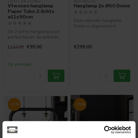
LIGHT EN LIVING
WOONSTIJL
Vtwonen hanglamp
Hanglamp 2x Ø60 Dome
Paper Tube 2-lichts
ø11x90cm
Deze stijlvolle hanglamp
Dome is uitgevoerd in
De 2-lichts hanglamp past
metaal met een Charcoal
perfect boven de eettafel,
finish. D...
keukeneiland of bureau. Bij...
€99,00
€299,00
€122,95
.
.
Op voorraad
.
-22%
-15%