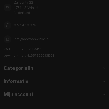
Zandwilg 22
1731 LS Winkel
Nederland
0224-850 926
info@dewoonwinkel.nl
KVK nummer:
67984495
btw-nummer:
NL857253633B01
Categorieën
Informatie
Mijn account