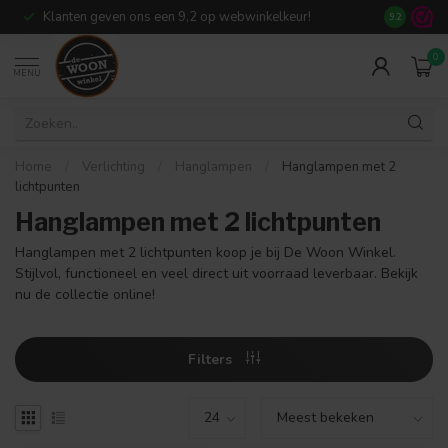
Klanten geven ons een 9,2 op webwinkelkeur!
Meer dan 7
9.2
0
MENU
Home
/
Verlichting
/
Hanglampen
/
Hanglampen met 2
lichtpunten
Hanglampen met 2 lichtpunten
Hanglampen met 2 lichtpunten koop je bij De Woon Winkel.
Stijlvol, functioneel en veel direct uit voorraad leverbaar. Bekijk
nu de collectie online!
Filters