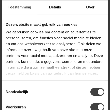
Toestemming
Details
Over
BY BOO
WOONSTIJL
Hanglamp Eris
Hanglamp 2L capitol
Deze website maakt gebruik van cookies
We gebruiken cookies om content en advertenties te
Op zoek naar een stijlvolle
Deze hanglamp 'capitol' is
personaliseren, om functies voor social media te bieden
en warme hanglamp die
uitgevoerd in metaal met
en om ons websiteverkeer te analyseren. Ook delen we
jouw interieur laat stralen?
een zwart bruine finish.
€109,00
€169,00
€139,00
€199,00
D...
Doo...
informatie over uw gebruik van onze site met onze
.
.
partners voor social media, adverteren en analyse. Deze
partners kunnen deze gegevens combineren met andere
Op voorraad
Op voorraad
informatie die u aan ze heeft verstrekt of die ze hebben
verzameld op basis van uw gebruik van hun services.
Toestemmingsselectie
Noodzakelijk
Toon
1
-
10
van 10
Voorkeuren