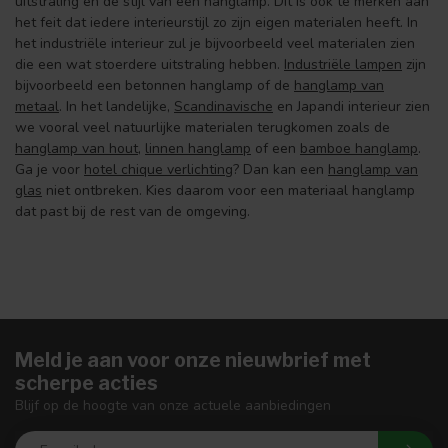
uitstraling en de stijl van een hanglamp. Dit is ook te merken aan
het feit dat iedere interieurstijl zo zijn eigen materialen heeft. In
het industriële interieur zul je bijvoorbeeld veel materialen zien
die een wat stoerdere uitstraling hebben.
Industriële lampen
zijn
bijvoorbeeld een betonnen hanglamp of de
hanglamp van
metaal
. In het landelijke,
Scandinavische
en Japandi interieur zien
we vooral veel natuurlijke materialen terugkomen zoals de
hanglamp van hout
,
linnen hanglamp
of een
bamboe hanglamp
.
Ga je voor
hotel chique verlichting
? Dan kan een
hanglamp van
glas
niet ontbreken. Kies daarom voor een materiaal hanglamp
dat past bij de rest van de omgeving.
Meld je aan voor onze nieuwbrief met
scherpe acties
Blijf op de hoogte van onze actuele aanbiedingen