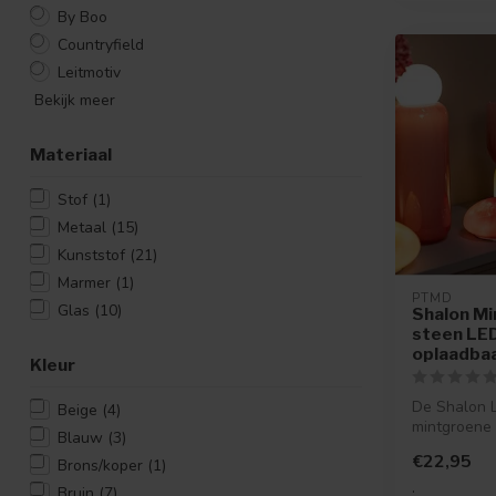
By Boo
Countryfield
Leitmotiv
Bekijk meer
Materiaal
Stof
(1)
Metaal
(15)
Kunststof
(21)
Marmer
(1)
PTMD
Glas
(10)
Shalon M
steen LE
oplaadba
Kleur
De Shalon 
Beige
(4)
mintgroene 
Blauw
(3)
oplaadbare 
€22,95
Brons/koper
(1)
eleg...
.
Bruin
(7)