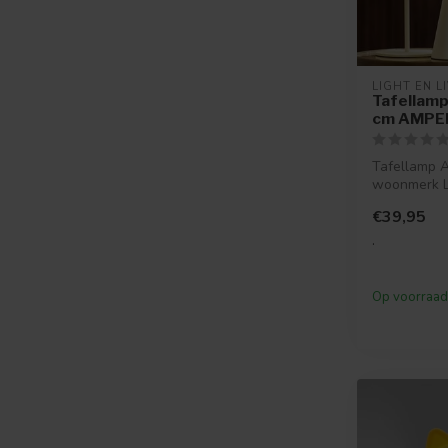
LIGHT EN L
Tafellam
cm AMPE
Tafellamp 
woonmerk Li
heeft een t
€39,95
design...
.
Op voorraad