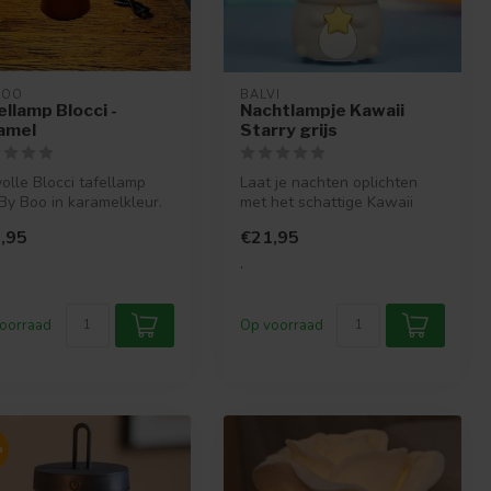
BOO
BALVI
ellamp Blocci -
Nachtlampje Kawaii
amel
Starry grijs
lvolle Blocci tafellamp
Laat je nachten oplichten
By Boo in karamelkleur.
met het schattige Kawaii
rne designlamp met g...
Starry nachtlampje van
,95
€21,95
Balvi....
.
oorraad
Op voorraad
%