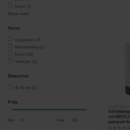
Goud
(7)
Bekijk meer
.
Vorm
Organisch
(7)
Rechthoekig
(1)
Rond
(36)
Vierkant
(2)
Diameter
Ø 30 cm
(2)
Prijs
LIGHT EN L
Tafellam
cm BRYLO
Min
Max
naturel+h