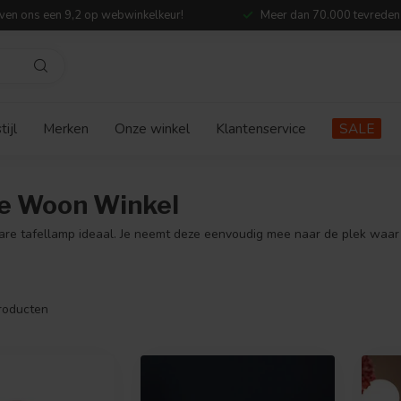
ven ons een 9,2 op webwinkelkeur!
Meer dan 70.000 tevreden
ijl
Merken
Onze winkel
Klantenservice
SALE
De Woon Winkel
bare tafellamp ideaal. Je neemt deze eenvoudig mee naar de plek waar je
roducten