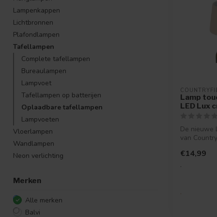
Lampenkappen
Lichtbronnen
Plafondlampen
Tafellampen
Complete tafellampen
Bureaulampen
Lampvoet
COUNTRYFI
Tafellampen op batterijen
Lamp touc
LED Lux 
Oplaadbare tafellampen
Lampvoeten
De nieuwe 
Vloerlampen
van Country
Wandlampen
unieke mani
€14,99
verlichting...
Neon verlichting
.
Merken
.
Alle merken
Balvi