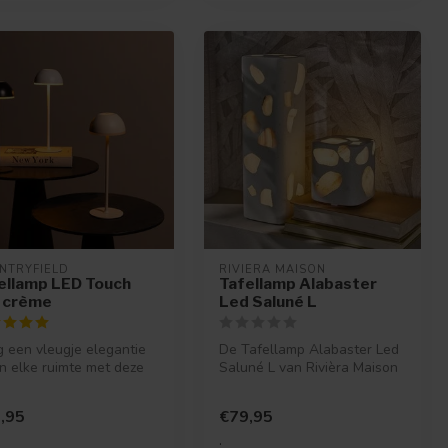
NTRYFIELD
RIVIERA MAISON
ellamp LED Touch
Tafellamp Alabaster
l crème
Led Saluné L
 een vleugje elegantie
De Tafellamp Alabaster Led
in elke ruimte met deze
Saluné L van Rivièra Maison
ekleurige LED-tafella...
is een elegante led tafel...
,95
€79,95
.