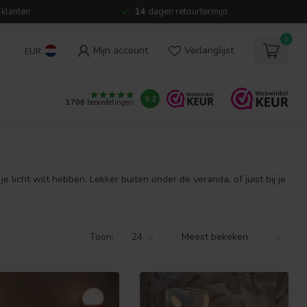
 klanten
14
dagen retourtermijn
0
Mijn account
Verlanglijst
EUR
9.2
1706
beoordelingen
 licht wilt hebben. Lekker buiten onder de veranda, of juist bij je
Toon: