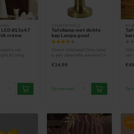
IVING
COUNTRYFIELD
BY 
p LED Ø13x47
Tafellamp met dichte
Taf
HA crème
kap Lampa goud
kar
Ampeha van
Stoere tafellamp! Deze lamp
Stij
ght & Living
is een sfeervolle aanwinst in
van 
ijdloos en modern
jouw interieur. Deze l...
Mode
€14,99
€49
.
.
Op voorraad
Op v
-49