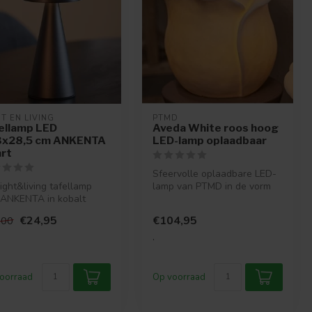
T EN LIVING
PTMD
ellamp LED
Aveda White roos hoog
x28,5 cm ANKENTA
LED-lamp oplaadbaar
rt
Sfeervolle oplaadbare LED-
ight&living tafellamp
lamp van PTMD in de vorm
ANKENTA in kobalt
van een roos. Handgemaakt
t is een stijlvolle
van...
€24,95
€104,95
,00
oegi...
.
oorraad
Op voorraad