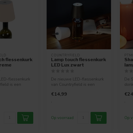
ELD
COUNTRYFIELD
PTM
h flessenkurk
Lamp touch flessenkurk
Sha
creme
LED Lux zwart
lam
LED-flessenkurk
De nieuwe LED-flessenkurk
De S
field is een
van Countryfield is een
donk
er van
unieke manier van
stij
€14,99
€24
.
verlichting....
sfeer
.
.
Op voorraad
Op v