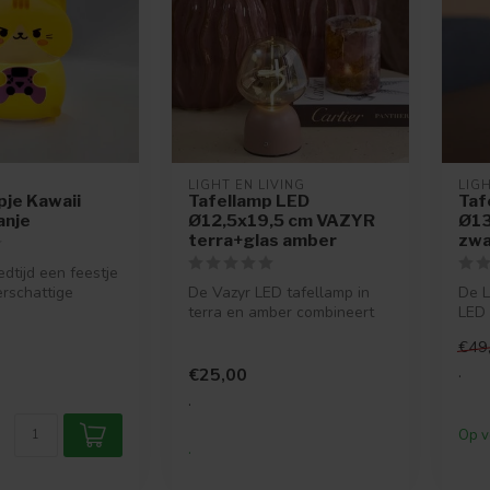
LIGHT EN LIVING
LIGH
je Kawaii
Tafellamp LED
Taf
anje
Ø12,5x19,5 cm VAZYR
Ø13
terra+glas amber
zwa
dtijd een feestje
erschattige
De Vazyr LED tafellamp in
De L
 in de vorm van
terra en amber combineert
LED 
warme kleuren met een
zwar
€49
modern...
toev
.
€25,00
.
Op v
.