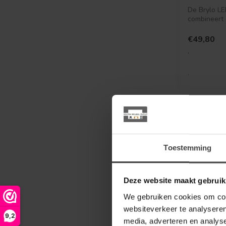
De Brylo LE
combineert
uitstraling
natuurli...
€49,80
.
.
Toestemming
Deze website maakt gebruik
We gebruiken cookies om cont
websiteverkeer te analyseren
9,2
media, adverteren en analys