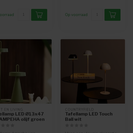
oorraad
Op voorraad
T EN LIVING
COUNTRYFIELD
ellamp LED Ø13x47
Tafellamp LED Touch
AMPEHA olijf groen
Ball wit