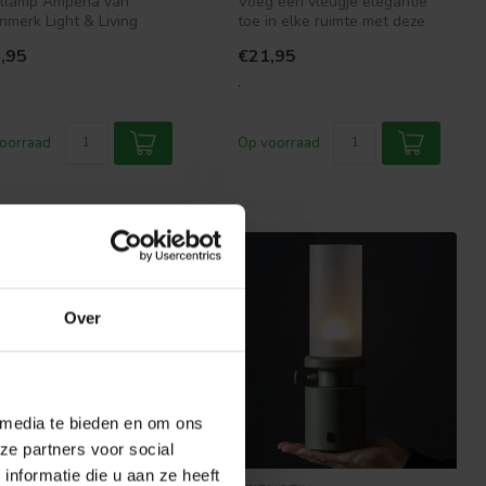
ellamp Ampeha van
Voeg een vleugje elegantie
merk Light & Living
toe in elke ruimte met deze
t een tijdloos en modern
creme witte LED-tafellamp...
,95
€21,95
n...
.
oorraad
Op voorraad
Over
 media te bieden en om ons
ze partners voor social
nformatie die u aan ze heeft