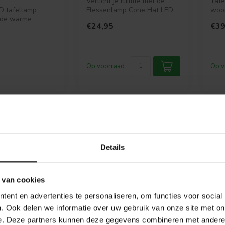
Verlicht je ruimte met de
Taf
D tafellamp
Flessenlamp Cone Hat LED
woon
 de warme
warm grijs. Deze stijlvolle, ...
heef
€24,95
€39
 van hout met een
desig
.
.
Op voorraad
Op v
Details
 van cookies
ent en advertenties te personaliseren, om functies voor social
. Ook delen we informatie over uw gebruik van onze site met on
e. Deze partners kunnen deze gegevens combineren met andere i