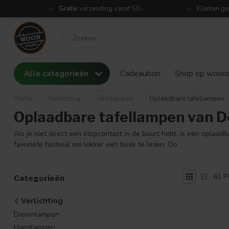
Gratis
verzending vanaf 50,-
Klanten ge
Alle categorieën
Cadeaubon
Shop op woonst
Home
/
Verlichting
/
Tafellampen
/
Oplaadbare tafellampen
Oplaadbare tafellampen van 
Als je niet direct een stopcontact in de buurt hebt, is een oplaad
favoriete fauteuil om lekker een boek te lezen. Oo
61
P
Categorieën
Verlichting
Dierenlampen
Hanglampen