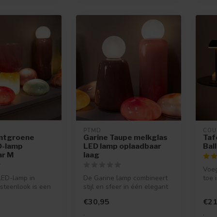
PTMD
COU
intgroene
Garine Taupe melkglas
Taf
D-lamp
LED lamp oplaadbaar
Bal
ar M
laag
Voeg
LED-lamp in
De Garine lamp combineert
toe 
steenlook is een
stijl en sfeer in één elegant
crem
sfeermaker die
ontwerp. Gemaakt van sem...
€30,95
€21
.
.