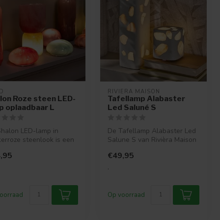
D
RIVIERA MAISON
lon Roze steen LED-
Tafellamp Alabaster
p oplaadbaar L
Led Saluné S
halon LED-lamp in
De Tafellamp Alabaster Led
erroze steenlook is een
Salune S van Rivièra Maison
lvolle, oplaadbare
is een compacte sfeerlamp...
,95
€49,95
la...
.
oorraad
Op voorraad