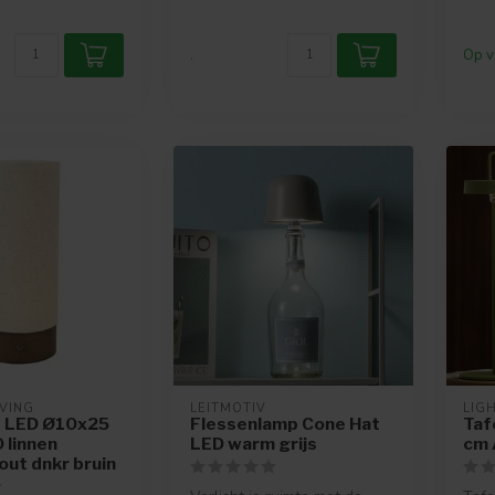
.
Op v
IVING
LEITMOTIV
LIGH
p LED Ø10x25
Flessenlamp Cone Hat
Taf
 linnen
LED warm grijs
cm 
out dnkr bruin