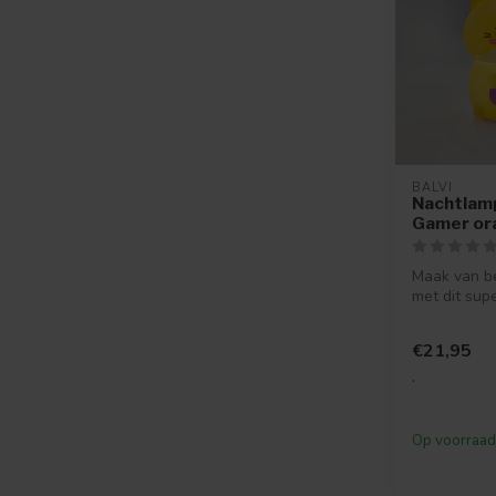
BALVI
Nachtlamp
Gamer or
Maak van be
met dit sup
nachtlampje
e...
€21,95
.
Op voorraad