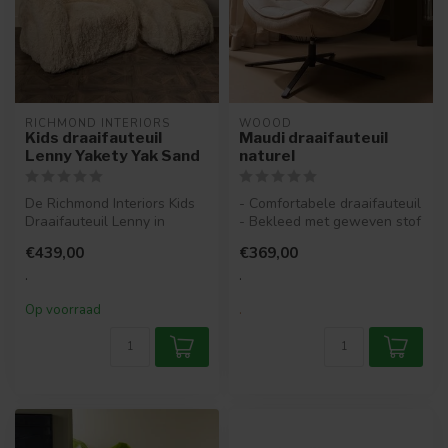
RICHMOND INTERIORS 
WOOOD
Kids draaifauteuil
Maudi draaifauteuil
Lenny Yakety Yak Sand
naturel
De Richmond Interiors Kids
- Comfortabele draaifauteuil
Draaifauteuil Lenny in
- Bekleed met geweven stof
Yakety Yak Sand is de
(100% polyester)
€439,00
€369,00
perfecte...
- Met...
.
.
Op voorraad
.