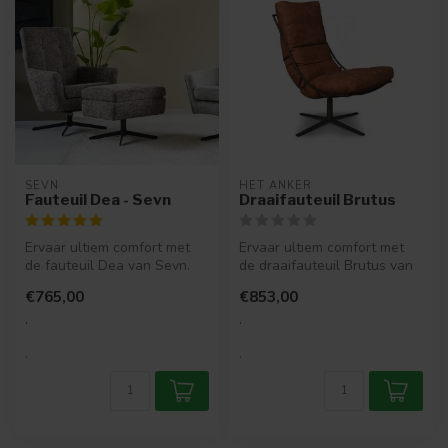
SEVN
HET ANKER
Fauteuil Dea - Sevn
Draaifauteuil Brutus
Ervaar ultiem comfort met
Ervaar ultiem comfort met
de fauteuil Dea van Sevn.
de draaifauteuil Brutus van
Kies voor een draaipoot of
Het Anker. Een stijlvolle ...
€765,00
€853,00
v...
.
.
.
.