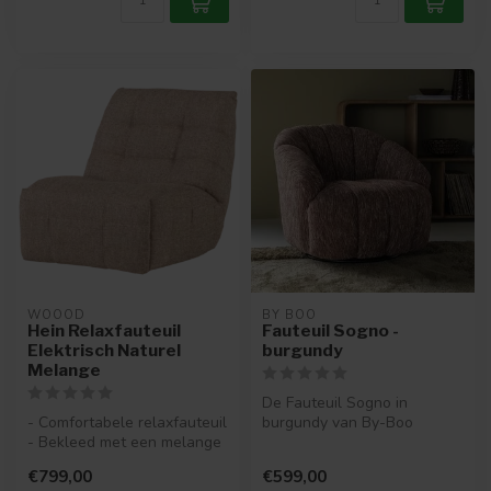
WOOOD
BY BOO
Hein Relaxfauteuil
Fauteuil Sogno -
Elektrisch Naturel
burgundy
Melange
De Fauteuil Sogno in
- Comfortabele relaxfauteuil
burgundy van By-Boo
- Bekleed met een melange
combineert elegantie met
stof (100% polyester)
comfort. Met z...
€799,00
€599,00
-...