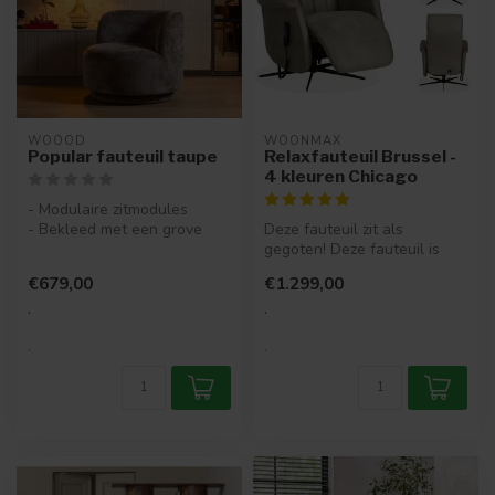
WOOOD
WOONMAX
Popular fauteuil taupe
Relaxfauteuil Brussel -
4 kleuren Chicago
- Modulaire zitmodules
- Bekleed met een grove
Deze fauteuil zit als
chenille
gegoten! Deze fauteuil is
- Uniek organisch desi...
leverbaar in 4 kleuren in de
€679,00
€1.299,00
moo...
.
.
.
.