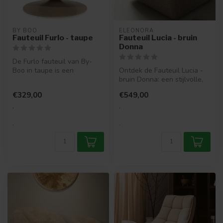
BY BOO
ELEONORA
Fauteuil Furlo - taupe
Fauteuil Lucia - bruin
Donna
De Furlo fauteuil van By-
Boo in taupe is een
Ontdek de Fauteuil Lucia -
comfortabele eyecatcher.
bruin Donna: een stijlvolle,
Fluffy bek...
draaibare fauteuil die l...
€329,00
€549,00
.
.
.
.