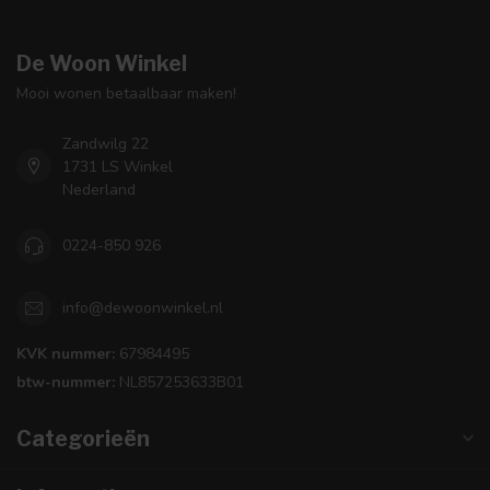
De Woon Winkel
Mooi wonen betaalbaar maken!
Zandwilg 22
1731 LS Winkel
Nederland
0224-850 926
info@dewoonwinkel.nl
KVK nummer:
67984495
btw-nummer:
NL857253633B01
Categorieën