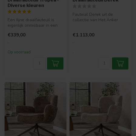
Diverse kleuren
Fauteuil Derek uit de
Een fijne draaifauteuil is
collectie van Het Anker
eigenlijk onmisbaar in een
heeft een schitterend design
woonkamer. Heerlijk even
met s...
€339,00
€1.113,00
o...
.
.
Op voorraad
.