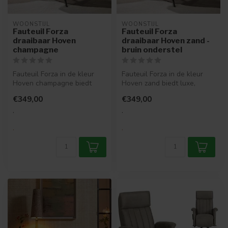
WOONSTIJL
WOONSTIJL
Fauteuil Forza
Fauteuil Forza
draaibaar Hoven
draaibaar Hoven zand -
champagne
bruin onderstel
Fauteuil Forza in de kleur
Fauteuil Forza in de kleur
Hoven champagne biedt
Hoven zand biedt luxe,
luxe, comfort en een
comfort en een moderne
€349,00
€349,00
moderne ui...
uitstra...
.
.
.
.