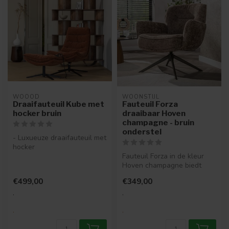
WOOOD
WOONSTIJL
Draaifauteuil Kube met
Fauteuil Forza
hocker bruin
draaibaar Hoven
champagne - bruin
onderstel
- Luxueuze draaifauteuil met
hocker
- Comfortabel en stijlvol
Fauteuil Forza in de kleur
- Bekleed met ge...
Hoven champagne biedt
luxe, comfort en een
€499,00
€349,00
moderne ui...
.
.
.
.