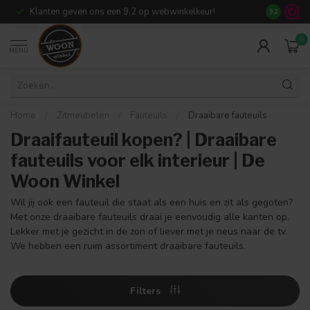
Klanten geven ons een 9,2 op webwinkelkeur!
Meer dan 7
9.2
0
MENU
Home
/
Zitmeubelen
/
Fauteuils
/
Draaibare fauteuils
Draaifauteuil kopen? | Draaibare
fauteuils voor elk interieur | De
Woon Winkel
Wil jij ook een fauteuil die staat als een huis en zit als gegoten?
Met onze draaibare fauteuils draai je eenvoudig alle kanten op.
Lekker met je gezicht in de zon of liever met je neus naar de tv.
We hebben een ruim assortiment draaibare fauteuils.
Filters