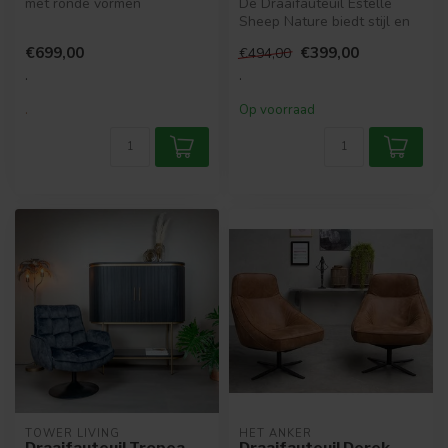
met ronde vormen
De Draaifauteuil Estelle
- Grof geweven stof met
Sheep Nature biedt stijl en
onregelma...
comfort. Met een modern
€699,00
€399,00
€494,00
des...
.
.
.
Op voorraad
TOWER LIVING
HET ANKER
Draaifauteuil Tropea -
Draaifauteuil Derek