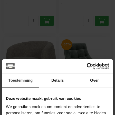
.
.
.
.
-37%
Toestemming
Details
Over
WOOOD
RICHMOND INTERIORS 
Woolly draaifauteuil
Draaifauteuil Richelle
Deze website maakt gebruik van cookies
bouclé naturel
Jade Velvet
We gebruiken cookies om content en advertenties te
gemeleerd
personaliseren, om functies voor social media te bieden
Ervaar ultiem zitcomfort met