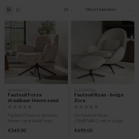
WOONSTIJL
ELEONORA
Fauteuil Forza
Fauteuil Ryan - beige
draaibaar Hoven zand
Zora
Fauteuil Forza in de kleur
De Fauteuil Ryan
Hoven zand biedt luxe,
(76x87x86,2 cm) in beige
comfort en een moderne
Zora-stof is een moderne
€349,00
€499,00
uitstra...
relaxfauteuil...
.
.