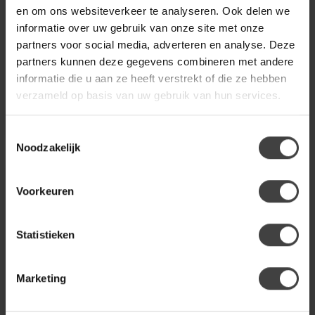
en om ons websiteverkeer te analyseren. Ook delen we
- Vriendelijke draaifauteuil
de stijlvolle Draaifauteuil
met ronde vormen
Richelle in luxe Jade V...
informatie over uw gebruik van onze site met onze
- Antraciet bouclé stof (95%
partners voor social media, adverteren en analyse. Deze
€699,00
€499,00
€794,00
pol...
partners kunnen deze gegevens combineren met andere
.
.
informatie die u aan ze heeft verstrekt of die ze hebben
.
Op voorraad
verzameld op basis van uw gebruik van hun services.
Toestemmingsselectie
Noodzakelijk
Voorkeuren
Statistieken
Marketing
HET ANKER
ELEONORA