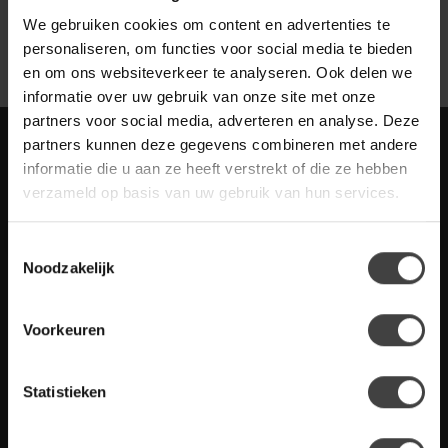
We gebruiken cookies om content en advertenties te
personaliseren, om functies voor social media te bieden
en om ons websiteverkeer te analyseren. Ook delen we
informatie over uw gebruik van onze site met onze
partners voor social media, adverteren en analyse. Deze
Meld je aan voor onze nieuwbrief met
partners kunnen deze gegevens combineren met andere
scherpe acties
informatie die u aan ze heeft verstrekt of die ze hebben
Blijf op de hoogte van onze actuele aanbiedingen
verzameld op basis van uw gebruik van hun services.
Toestemmingsselectie
Noodzakelijk
Meer informatie
Voorkeuren
Heb je vragen over onze artikelen of jouw aankoop? Bekijk dan
de klantenservice pagina. Daar staan antwoorden op veel
gestelde vragen. Staat jouw vraag er niet tussen? Dan staat er
Statistieken
ook vermeld hoe je contact met ons kunt opnemen.
Klantenservice