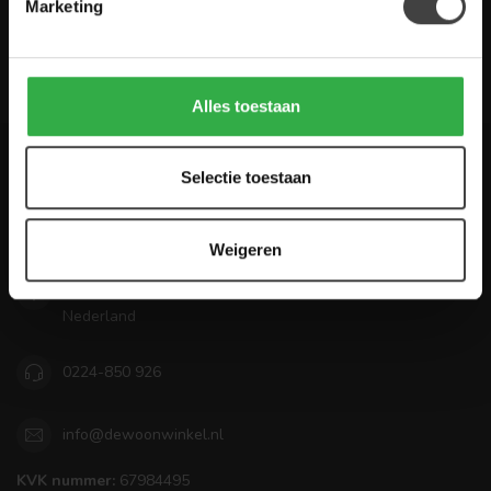
Marketing
Houten Meubel Outlet
Alles toestaan
Selectie toestaan
De Woon Winkel
Mooi wonen betaalbaar maken!
Weigeren
Zandwilg 22
1731 LS Winkel
Nederland
0224-850 926
info@dewoonwinkel.nl
KVK nummer:
67984495