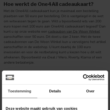
Hoe werkt de One4All cadeaukaart?
Met de One4All cadeaukaart kun je maximaal een bestelling
plaatsen van 50 euro per bestelling. Dit is vastgelegd in de wet
om witwassen tegen te gaan. Wilt u bijvoorbeeld iets van 200
euro kopen met 100 euro aan One4All cadeaukaart tegoed? Dan
kunt u op onze website een
cadeaubon van De Woon Winkel
aanschaffen voor 50 euro. Dit doet u dan 2 keer. Met de twee
cadeaubonnen van De Woon Winkel kun u vervolgens het artikel
aanschaffen in de webshop. U kunt daarbij de 100 euro
inwisselen en voor de restbetaling kunt u kiezen hoe u dit wilt
afrekenen. Bijvoorbeeld via iDeal / Wero, Riverty, Klarna of een
andere betaalwijze.
Hoe reken je af met de One4All
cadeaukaart?
Bij het afrekenen dient u te kiezen voor betalen via Visa kaart.
De naam van de kaarthouder is One4All. De overige velden die u
Toestemming
Details
Over
dient in te vullen staan op uw cadeaukaart vermeld.
Komt u er niet uit? Neem dan gerust contact met ons op.
Deze website maakt gebruik van cookies