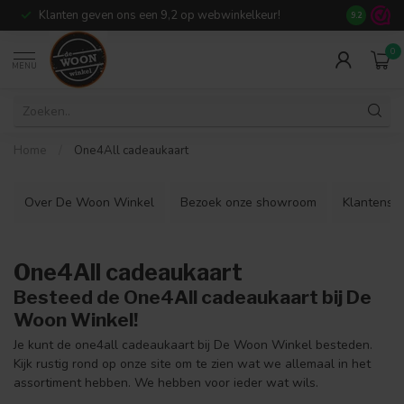
Klanten geven ons een 9,2 op webwinkelkeur!
Meer dan 7
9.2
0
MENU
Home
/
One4All cadeaukaart
Over De Woon Winkel
Bezoek onze showroom
Klantenser
One4All cadeaukaart
Besteed de One4All cadeaukaart bij De
Woon Winkel!
Je kunt de one4all cadeaukaart bij De Woon Winkel besteden.
Kijk rustig rond op onze site om te zien wat we allemaal in het
assortiment hebben. We hebben voor ieder wat wils.