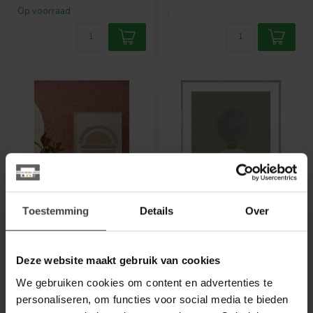
Op voorraad
.
Toestemming
Details
Over
WANDKRAFT
WANDKRAFT
Feel Good 006
Feel Good 003
Deze website maakt gebruik van cookies
De samenwerking tussen
Dit kunstwerk wordt geprint
We gebruiken cookies om content en advertenties te
Wandkraft en Brinker komt
op Forex met een lijst.
personaliseren, om functies voor social media te bieden
voort uit een gezamenlijke
Eigenschappen forex met