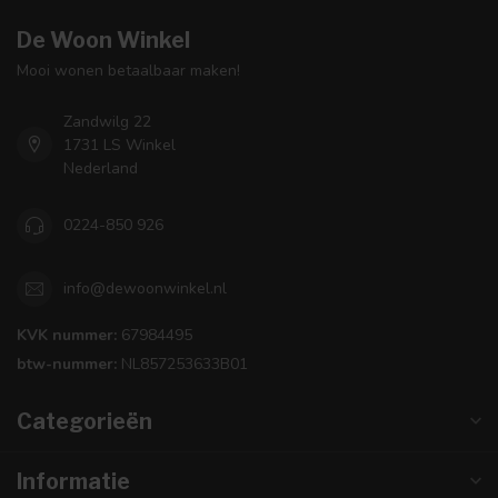
De Woon Winkel
Mooi wonen betaalbaar maken!
Zandwilg 22
1731 LS Winkel
Nederland
0224-850 926
info@dewoonwinkel.nl
KVK nummer:
67984495
btw-nummer:
NL857253633B01
Categorieën
Informatie