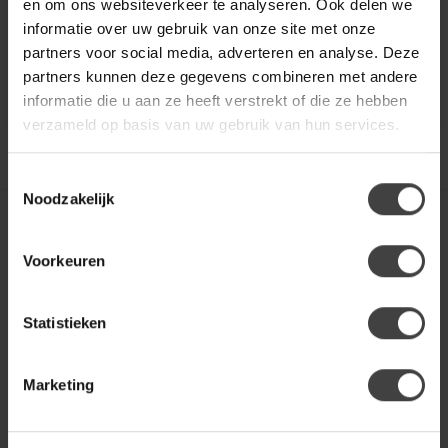
€349,00
€219,00
en om ons websiteverkeer te analyseren. Ook delen we
pass...
lij...
.
.
informatie over uw gebruik van onze site met onze
partners voor social media, adverteren en analyse. Deze
.
Op voorraad
partners kunnen deze gegevens combineren met andere
informatie die u aan ze heeft verstrekt of die ze hebben
verzameld op basis van uw gebruik van hun services.
Toestemmingsselectie
Toon
1
-
6
van 6
Noodzakelijk
Voorkeuren
Statistieken
Marketing