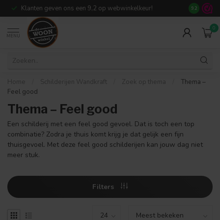
Klanten geven ons een 9,2 op webwinkelkeur!
Meer dan 7
9.2
0
MENU
Home
/
Schilderijen Wandkraft
/
Zoek op thema
/
Thema –
Feel good
Thema – Feel good
Een schilderij met een feel good gevoel. Dat is toch een top
combinatie? Zodra je thuis komt krijg je dat gelijk een fijn
thuisgevoel. Met deze feel good schilderijen kan jouw dag niet
meer stuk.
Filters