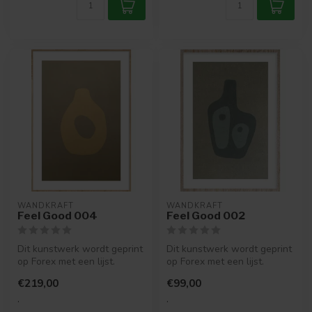
WANDKRAFT
WANDKRAFT
Feel Good 004
Feel Good 002
Dit kunstwerk wordt geprint
Dit kunstwerk wordt geprint
op Forex met een lijst.
op Forex met een lijst.
Eigenschappen forex met
Eigenschappen forex met
€219,00
€99,00
lij...
lij...
.
.