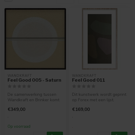
WANDKRAFT
WANDKRAFT
Feel Good 005 - Saturn
Feel Good 011
De samenwerking tussen
Dit kunstwerk wordt geprint
Wandkraft en Brinker komt
op Forex met een lijst.
voort uit een gezamenlijke
Eigenschappen forex met
€349,00
€169,00
pass...
lij...
.
.
Op voorraad
.