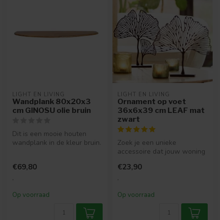
LIGHT EN LIVING
LIGHT EN LIVING
Wandplank 80x20x3
Ornament op voet
cm GINOSU olie bruin
36x6x39 cm LEAF mat
zwart
Dit is een mooie houten
wandplank in de kleur bruin.
Zoek je een unieke
Super leuk voor als je wat ...
accessoire dat jouw woning
opfleurt? Deze decoratie is
€69,80
€23,90
de per...
.
.
Op voorraad
Op voorraad