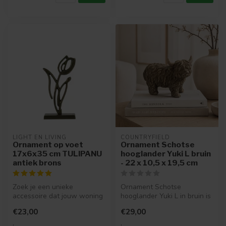
LIGHT EN LIVING
COUNTRYFIELD
Ornament op voet
Ornament Schotse
17x6x35 cm TULIPANU
hooglander Yuki L bruin
antiek brons
- 22 x 10,5 x 19,5 cm
Zoek je een unieke
Ornament Schotse
accessoire dat jouw woning
hooglander Yuki L in bruin is
opfleurt? Deze decoratie is
een sfeervol decoratiebeeld
€23,00
€29,00
de per...
met e...
.
.