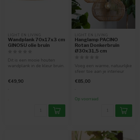
LIGHT EN LIVING
LIGHT EN LIVING
Wandplank 70x17x3 cm
Hanglamp PACINO
GINOSU olie bruin
Rotan Donkerbruin
Ø30x31,5 cm
Dit is een mooie houten
wandplank in de kleur bruin.
Voeg een warme, natuurlijke
Super leuk voor als je wat ...
sfeer toe aan je interieur
met de handgemaakte
€49,90
€85,00
PACIN...
.
.
.
Op voorraad