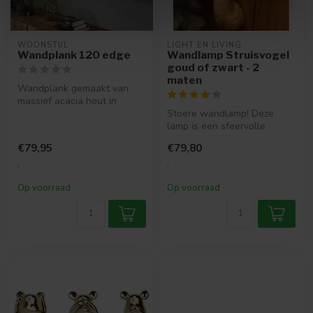
WOONSTIJL
LIGHT EN LIVING
Wandplank 120 edge
Wandlamp Struisvogel
goud of zwart - 2
maten
Wandplank gemaakt van
massief acacia hout in
diverse maten!
Stoere wandlamp! Deze
lamp is een sfeervolle
aanwinst in jouw interieur.
€79,95
€79,80
Met een...
.
.
Op voorraad
Op voorraad