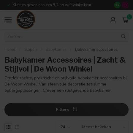
Klanten geven ons een 9,2 op webwinkelkeur!
Meer dan 7
9.2
0
MENU
Home
/
Slapen
/
Babykamer
/
Babykamer accessoires
Babykamer Accessoires | Zacht &
Stijlvol | De Woon Winkel
Ontdek zachte, praktische en stijlvolle babykamer accessoires bij
De Woon Winkel. Van sfeervolle decoratie tot slimme
opbergoplossingen. Creëer een rustgevende babykamer.
Filters