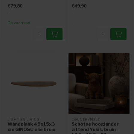
Super leuk voor als je wat ...
Super leuk voor als je wat ...
€79,80
€49,90
.
.
Op voorraad
.
LIGHT EN LIVING
COUNTRYFIELD
Wandplank 49x15x3
Schotse hooglander
cm GINOSU olie bruin
zittend Yuki L bruin -