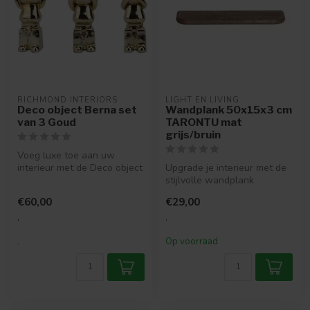
RICHMOND INTERIORS 
LIGHT EN LIVING
Deco object Berna set
Wandplank 50x15x3 cm
van 3 Goud
TARONTU mat
grijs/bruin
Voeg luxe toe aan uw
interieur met de Deco object
Upgrade je interieur met de
Berna set van 3 Goud.
stijlvolle wandplank
Elegant,...
TARONTU. Deze mat
€60,00
€29,00
grijs/bruine ...
.
.
.
Op voorraad