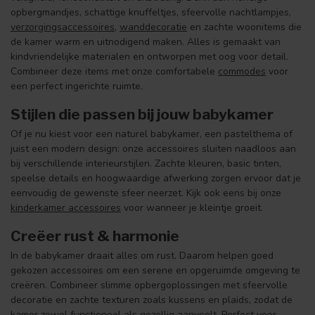
opbergmandjes, schattige knuffeltjes, sfeervolle nachtlampjes,
verzorgingsaccessoires
,
wanddecoratie
en zachte woonitems die
de kamer warm en uitnodigend maken. Alles is gemaakt van
kindvriendelijke materialen en ontworpen met oog voor detail.
Combineer deze items met onze comfortabele
commodes
voor
een perfect ingerichte ruimte.
Stijlen die passen bij jouw babykamer
Of je nu kiest voor een naturel babykamer, een pastelthema of
juist een modern design: onze accessoires sluiten naadloos aan
bij verschillende interieurstijlen. Zachte kleuren, basic tinten,
speelse details en hoogwaardige afwerking zorgen ervoor dat je
eenvoudig de gewenste sfeer neerzet. Kijk ook eens bij onze
kinderkamer accessoires
voor wanneer je kleintje groeit.
Creëer rust & harmonie
In de babykamer draait alles om rust. Daarom helpen goed
gekozen accessoires om een serene en opgeruimde omgeving te
creëren. Combineer slimme opbergoplossingen met sfeervolle
decoratie en zachte texturen zoals kussens en plaids, zodat de
kamer zowel functioneel als gezellig aanvoelt. Perfect voor