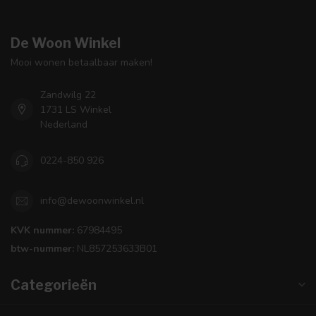
De Woon Winkel
Mooi wonen betaalbaar maken!
Zandwilg 22
1731 LS Winkel
Nederland
0224-850 926
info@dewoonwinkel.nl
KVK nummer:
67984495
btw-nummer:
NL857253633B01
Categorieën