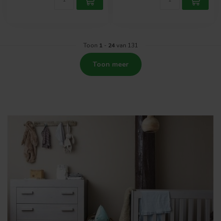
Toon
1
-
24
van 131
Toon meer