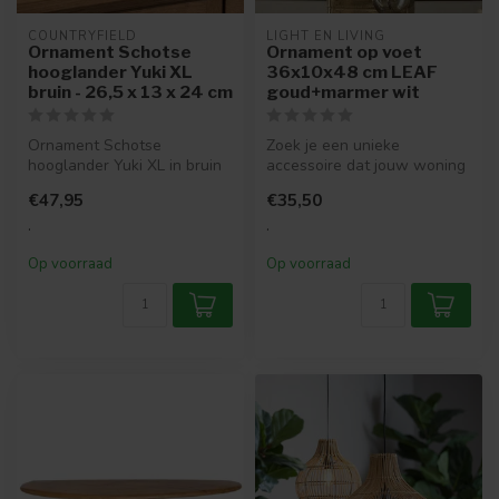
COUNTRYFIELD
LIGHT EN LIVING
Ornament Schotse
Ornament op voet
hooglander Yuki XL
36x10x48 cm LEAF
bruin - 26,5 x 13 x 24 cm
goud+marmer wit
Ornament Schotse
Zoek je een unieke
hooglander Yuki XL in bruin
accessoire dat jouw woning
is een robuust en sfeervol
opfleurt? Deze decoratie is
€47,95
€35,50
decorati...
de per...
.
.
Op voorraad
Op voorraad