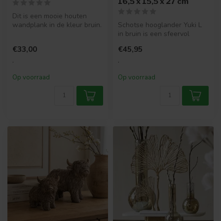
16,5 x 15,5 x 27 cm
Dit is een mooie houten
wandplank in de kleur bruin.
Schotse hooglander Yuki L
Super leuk voor als je wat ...
in bruin is een sfeervol
zittend ornament met een
€33,00
€45,95
rust...
.
.
Op voorraad
Op voorraad