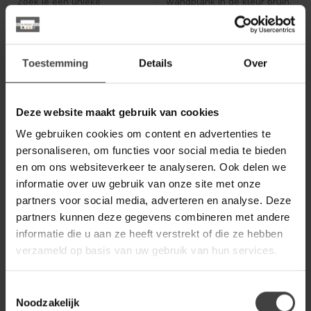
Zoek je een unieke
wandplank in de kleur bruin.
accessoire dat jouw woning
Super leuk voor als je wat ...
opfleurt? Deze decoratie is
€33,00
€79,80
de per...
.
.
Toestemming
Details
Over
Op voorraad
.
Deze website maakt gebruik van cookies
We gebruiken cookies om content en advertenties te
personaliseren, om functies voor social media te bieden
en om ons websiteverkeer te analyseren. Ook delen we
informatie over uw gebruik van onze site met onze
partners voor social media, adverteren en analyse. Deze
partners kunnen deze gegevens combineren met andere
informatie die u aan ze heeft verstrekt of die ze hebben
verzameld op basis van uw gebruik van hun services.
Toestemmingsselectie
BALVI
LIGHT EN LIVING
Noodzakelijk
Lavalamp capsule
Ornament op voet