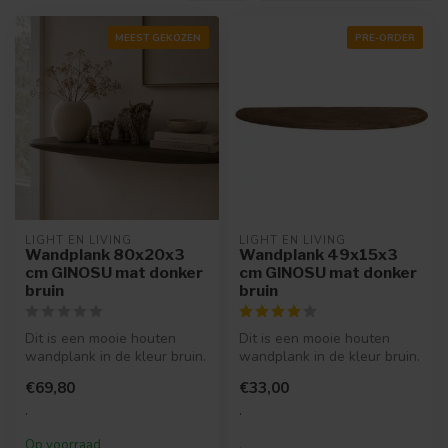
MEEST GEKOZEN
PRE-ORDER
LIGHT EN LIVING
LIGHT EN LIVING
Wandplank 80x20x3
Wandplank 49x15x3
cm GINOSU mat donker
cm GINOSU mat donker
bruin
bruin
Dit is een mooie houten
Dit is een mooie houten
wandplank in de kleur bruin.
wandplank in de kleur bruin.
Super leuk voor als je wat ...
Super leuk voor als je wat ...
€69,80
€33,00
.
.
Op voorraad
.