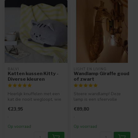
BALVI
LIGHT EN LIVING
Katten kussen Kitty -
Wandlamp Giraffe goud
Diverse kleuren
of zwart
Heerlijk knuffelen met een
Stoere wandlamp! Deze
kat die nooit wegloopt, wie
lamp is een sfeervolle
wil dat nou niet? Het Kat...
aanwinst in jouw interieur.
€23,95
€89,80
Met een...
.
.
Op voorraad
Op voorraad