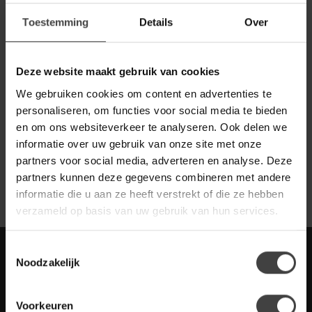
persoonlijker te maken met de keuze uit diverse design en je kunt
het bedrag helemaal zelf bepalen.
Toestemming
Details
Over
Cadeaubonnen eenvoudig online bestellen
Een cadeaubon kopen hoeft geen tijdrovende klus te zijn. Op
Deze website maakt gebruik van cookies
onze website kun je de gewenste cadeaubonnen eenvoudig, snel
en veilig online bestellen. Op de bestelpagina kies je het
We gebruiken cookies om content en advertenties te
gewenste bedrag, het gewenste ontwerp en het email adres van
personaliseren, om functies voor social media te bieden
de ontvanger. Het online bestellen van cadeaukaarten is de
en om ons websiteverkeer te analyseren. Ook delen we
snelste en makkelijkste manier!
informatie over uw gebruik van onze site met onze
partners voor social media, adverteren en analyse. Deze
***** Direct online bestellen *****
partners kunnen deze gegevens combineren met andere
informatie die u aan ze heeft verstrekt of die ze hebben
verzameld op basis van uw gebruik van hun services.
Toestemmingsselectie
Meld je aan voor onze nieuwbrief met
Noodzakelijk
scherpe acties
Blijf op de hoogte van onze actuele aanbiedingen
Voorkeuren