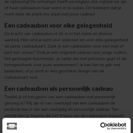
de oplossing! De ontvanger heeft vervolgens alle vrijheid om zijn
of haar cadeaubon naar wens in te vullen. Dit betekent dat je
nooit meer de plank mis slaat met jouw cadeau!
Een cadeaubon voor elke gelegenheid
De kracht van cadeaubon.nl zit ‘m in het ruime en diverse
aanbod. Hier vind je echt voor iedereen en voor elke gelegenheid
de juiste cadeaukaart. Zoek je een cadeaubon voor een man of
juist een vrouw? Zoek je een origineel cadeau voor jonge ouders,
het geslaagde buurmeisje, je vader die met pensioen gaat of als
kerstgeschenk voor jouw werknemers? Je kan het zo gek niet
bedenken, of je vindt er een geschikte design van de
cadeaukaart voor.
Een cadeaubon als persoonlijk cadeau
Twijfel je of het geven van een cadeaubon wel persoonlijk
genoeg is? Wij zijn er van overtuigd dat een cadeaubon de
perfecte mix is van een veelzijdig én persoonlijk cadeau. Ten
eerste ben jij degene die het thema van de cadeaubon bepaalt,
waardoor je eigenlijk al een beetje sturing geeft. Ten tweede
bieden wij allerlei leuke mogelijkheden om jouw cadeau te nog