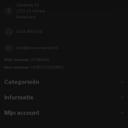
Zandwilg 22
1731 LS Winkel
Nederland
0224-850 926
info@dewoonwinkel.nl
KVK nummer:
67984495
btw-nummer:
NL857253633B01
Categorieën
Informatie
Mijn account