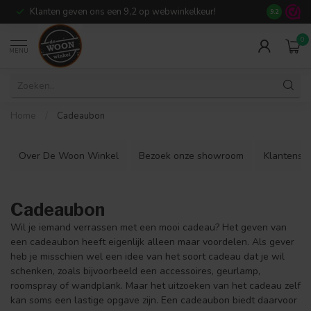
Klanten geven ons een 9,2 op webwinkelkeur!
Meer dan 7
9.2
0
MENU
Home
/
Cadeaubon
Over De Woon Winkel
Bezoek onze showroom
Klantenser
Cadeaubon
Wil je iemand verrassen met een mooi cadeau? Het geven van
een cadeaubon heeft eigenlijk alleen maar voordelen. Als gever
heb je misschien wel een idee van het soort cadeau dat je wil
schenken, zoals bijvoorbeeld een accessoires, geurlamp,
roomspray of wandplank. Maar het uitzoeken van het cadeau zelf
kan soms een lastige opgave zijn. Een cadeaubon biedt daarvoor