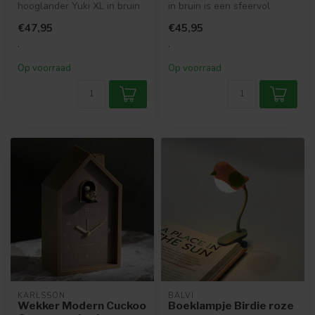
hooglander Yuki XL in bruin
in bruin is een sfeervol
is een robuust en sfeervol
zittend ornament met een
€47,95
€45,95
decorati...
rust...
.
.
Op voorraad
Op voorraad
KARLSSON
BALVI
Wekker Modern Cuckoo
Boeklampje Birdie roze