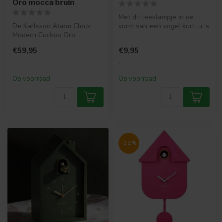
Oro mocca bruin
Met dit leeslampje in de
De Karlsson Alarm Clock
vorm van een vogel kunt u 's
Modern Cuckoo Oro
nachts lezen zonder
combineert minimalistisch
andere...
€59,95
€9,95
design met e...
.
.
Op voorraad
Op voorraad
-12%