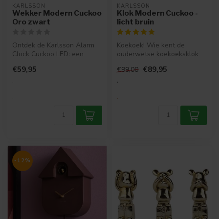
KARLSSON
KARLSSON
Wekker Modern Cuckoo
Klok Modern Cuckoo -
Oro zwart
licht bruin
Ontdek de Karlsson Alarm
Koekoek! Wie kent de
Clock Cuckoo LED: een
ouderwetse koekoeksklok
moderne koekoeksklok met
niet? Karlsson gaf de
€59,95
€89,95
€99,00
warm hou...
traditionele ...
.
.
.
.
-12%