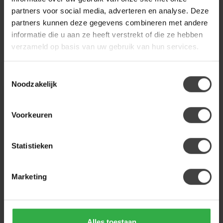
€59,00
buitengevoel gewoo...
Een ...
.
.
partners voor social media, adverteren en analyse. Deze
partners kunnen deze gegevens combineren met andere
Op voorraad
Op voorraad
informatie die u aan ze heeft verstrekt of die ze hebben
verzameld op basis van uw gebruik van hun services.
Toestemmingsselectie
Noodzakelijk
Voorkeuren
Statistieken
Marketing
LIGHT EN LIVING
KARLSSON
Ornament
Wandklok Tweet mauve
30,5x18,5x24 cm
ELEPHANT crème
Ontdek de stijlvolle Karlsson
Alles toestaan