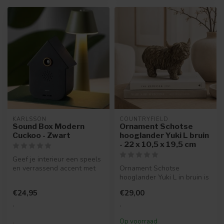
KARLSSON
COUNTRYFIELD
Sound Box Modern
Ornament Schotse
Cuckoo - Zwart
hooglander Yuki L bruin
- 22 x 10,5 x 19,5 cm
Geef je interieur een speels
en verrassend accent met
Ornament Schotse
de Sound Box Modern
hooglander Yuki L in bruin is
Cuckoo...
een sfeervol decoratiebeeld
€24,95
€29,00
met e...
.
.
.
Op voorraad