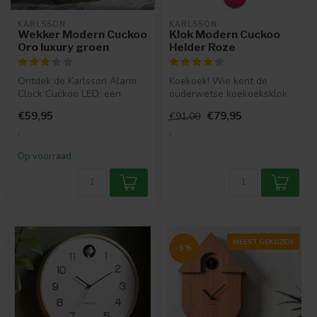
KARLSSON
KARLSSON
Wekker Modern Cuckoo
Klok Modern Cuckoo
Oro luxury groen
Helder Roze
Ontdek de Karlsson Alarm
Koekoek! Wie kent de
Clock Cuckoo LED: een
ouderwetse koekoeksklok
moderne koekoeksklok met
niet? Karlsson gaf de
€59,95
€79,95
€91,00
warm hou...
traditionele ...
.
.
Op voorraad
.
MEEST GEKOZEN
-9%