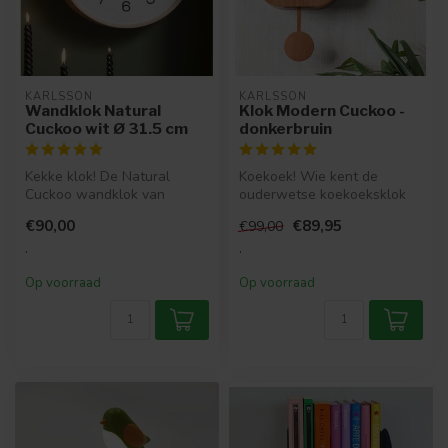
KARLSSON
KARLSSON
Wandklok Natural
Klok Modern Cuckoo -
Cuckoo wit Ø 31.5 cm
donkerbruin
Kekke klok! De Natural
Koekoek! Wie kent de
Cuckoo wandklok van
ouderwetse koekoeksklok
Karlsson haalt het
niet? Karlsson gaf de
€90,00
€89,95
€99,00
buitengevoel gewoo...
traditionele ...
.
.
Op voorraad
Op voorraad