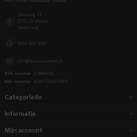
Mooi wonen betaalbaar maken!
Zandwilg 22
1731 LS Winkel
Nederland
0224-850 926
info@dewoonwinkel.nl
KVK nummer:
67984495
btw-nummer:
NL857253633B01
Categorieën
Informatie
Mijn account