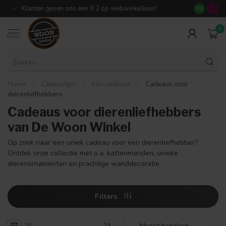
Klanten geven ons een 9,2 op webwinkelkeur!
Meer dan 7
9.2
0
MENU
Home
/
Cadeautips
/
Alle cadeaus
/
Cadeaus voor
dierenliefhebbers
Cadeaus voor dierenliefhebbers
van De Woon Winkel
Op zoek naar een uniek cadeau voor een dierenliefhebber?
Ontdek onze collectie met o.a. kattenmanden, unieke
dierenornamenten en prachtige wanddecoratie.
Filters