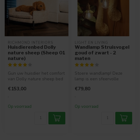
RICHMOND INTERIORS 
LIGHT EN LIVING
Huisdierenbed Dolly
Wandlamp Struisvogel
nature sheep (Sheep 01
goud of zwart - 2
nature)
maten
Gun uw huisdier het comfort
Stoere wandlamp! Deze
van Dolly nature sheep bed
lamp is een sfeervolle
van Richmond Interiors. S...
aanwinst in jouw interieur.
€153,00
€79,80
Met een...
.
.
Op voorraad
Op voorraad