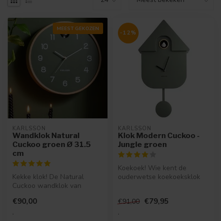
MEEST GEKOZEN
-12%
KARLSSON
KARLSSON
Wandklok Natural
Klok Modern Cuckoo -
Cuckoo groen Ø 31.5
Jungle groen
cm
Koekoek! Wie kent de
Kekke klok! De Natural
ouderwetse koekoeksklok
Cuckoo wandklok van
niet? Karlsson gaf de
Karlsson haalt het
traditionele ...
€90,00
€79,95
€91,00
buitengevoel gewoo...
.
.