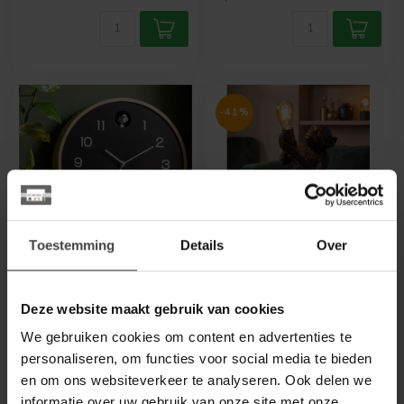
-41%
Toestemming
Details
Over
KARLSSON
COUNTRYFIELD
Wandklok Natural
Tafellamp aap Cheeta
Deze website maakt gebruik van cookies
Cuckoo zwart Ø 31.5 cm
zwart
We gebruiken cookies om content en advertenties te
Kekke klok! De Natural
Geef je interieur karakter
personaliseren, om functies voor social media te bieden
Cuckoo wandklok van
met de stoere Tafellamp
en om ons websiteverkeer te analyseren. Ook delen we
Karlsson haalt het
aap Cheeta in het zwart.
€90,00
€34,95
informatie over uw gebruik van onze site met onze