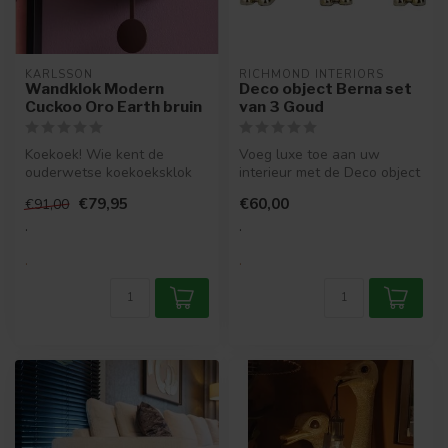
KARLSSON
RICHMOND INTERIORS 
Wandklok Modern
Deco object Berna set
Cuckoo Oro Earth bruin
van 3 Goud
Koekoek! Wie kent de
Voeg luxe toe aan uw
ouderwetse koekoeksklok
interieur met de Deco object
niet? Karlsson gaf de
Berna set van 3 Goud.
€79,95
€60,00
€91,00
traditionele ...
Elegant,...
.
.
.
.