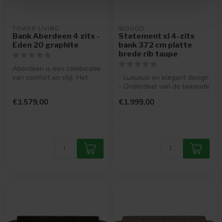
TOWER LIVING
WOOOD
Bank Aberdeen 4 zits -
Statement xl 4-zits
Eden 20 graphite
bank 372 cm platte
brede rib taupe
Aberdeen is een combinatie
van comfort en stijl. Het
- Luxueus en elegant design
tijdloze design, gekenmerkt...
- Onderdeel van de bekende
Statement-serie
€1.579,00
€1.999,00
- Bekle...
.
.
.
.