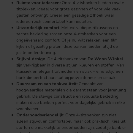
Ruimte voor iedereen:
Onze 4-zitsbanken bieden royale
zitplekken, ideaal voor grote gezinnen of voor wie vaak
gasten ontvangt. Creëer een gezellige zithoek waar
iedereen zich comfortabel kan nestelen.
Uitzonderlijk comfort:
Met extra diepe zitkussens en
zachte bekleding zorgen onze 4-zitsbanken voor een
ongeëvenaard comfort. Of je nu wilt relaxen, een film
kijken of gezellig praten, deze banken bieden altijd de
juiste ondersteuning.
Stijlvol design:
De 4-zitsbanken van
De Woon Winkel
zijn verkrijgbaar in diverse stijlen, kleuren en stoffen. Van
klassiek en elegant tot modern en strak – er is altijd een
bank die perfect aansluit bij jouw interieur en smaak.
Duurzaam en van topkwaliteit:
Gemaakt van
hoogwaardige materialen die garant staan voor jarenlang
gebruik. De stevige constructie en robuuste bekleding
maken deze banken perfect voor dagelijks gebruik in elke
woonkamer.
Onderhoudsvriendelijk:
Onze 4-zitsbanken zijn niet
alleen stijlvol en comfortabel, maar ook praktisch. Kies uit
stoffen die makkelijk te onderhouden zijn, zodat je bank er