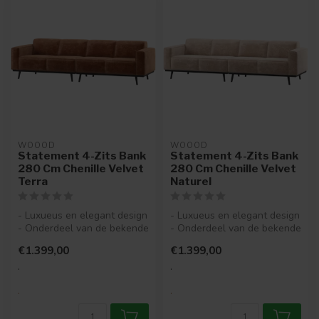
WOOOD
WOOOD
Statement 4-Zits Bank
Statement 4-Zits Bank
280 Cm Chenille Velvet
280 Cm Chenille Velvet
Terra
Naturel
- Luxueus en elegant design
- Luxueus en elegant design
- Onderdeel van de bekende
- Onderdeel van de bekende
Statement-serie
Statement-serie
€1.399,00
€1.399,00
- Bekle...
- Bekle...
.
.
.
.