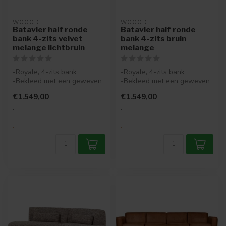
WOOOD
WOOOD
Batavier half ronde
Batavier half ronde
bank 4-zits velvet
bank 4-zits bruin
melange lichtbruin
melange
-Royale, 4-zits bank
-Royale, 4-zits bank
-Bekleed met een geweven
-Bekleed met een geweven
stof met melange-effect
stof met melange-effect
€1.549,00
€1.549,00
-Actieve...
-Actieve...
.
.
.
.