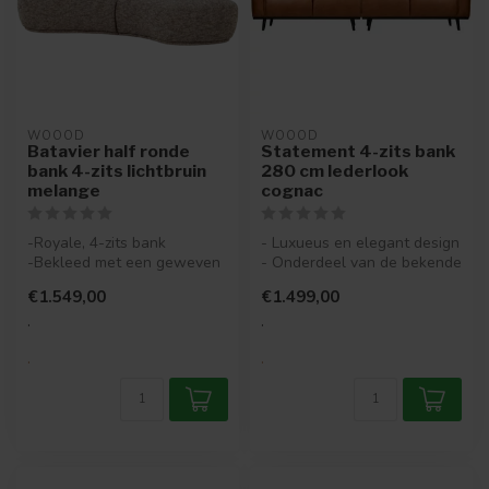
WOOOD
WOOOD
Batavier half ronde
Statement 4-zits bank
bank 4-zits lichtbruin
280 cm lederlook
melange
cognac
-Royale, 4-zits bank
- Luxueus en elegant design
-Bekleed met een geweven
- Onderdeel van de bekende
stof met melange-effect
Statement-serie
€1.549,00
€1.499,00
-Actieve...
- Bekle...
.
.
.
.