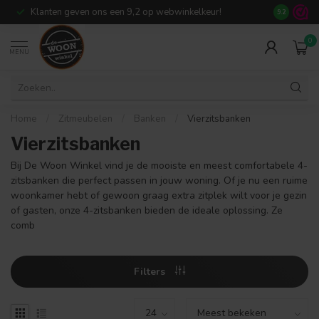
Klanten geven ons een 9,2 op webwinkelkeur!
Meer dan 7
9.2
0
MENU
Home
/
Zitmeubelen
/
Banken
/
Vierzitsbanken
Vierzitsbanken
Bij De Woon Winkel vind je de mooiste en meest comfortabele 4-
zitsbanken die perfect passen in jouw woning. Of je nu een ruime
woonkamer hebt of gewoon graag extra zitplek wilt voor je gezin
of gasten, onze 4-zitsbanken bieden de ideale oplossing. Ze
comb
Filters