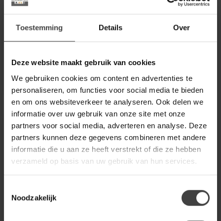
- Luxueus en elegant design
- Luxueus en elegant design
- Onderdeel van de bekende
- Onderdeel van de bekende
Statement-serie
Statement-serie
Toestemming
Details
Over
€1.399,00
€1.399,00
- Bek...
- Bek...
.
.
.
.
Deze website maakt gebruik van cookies
We gebruiken cookies om content en advertenties te
personaliseren, om functies voor social media te bieden
en om ons websiteverkeer te analyseren. Ook delen we
informatie over uw gebruik van onze site met onze
partners voor social media, adverteren en analyse. Deze
partners kunnen deze gegevens combineren met andere
informatie die u aan ze heeft verstrekt of die ze hebben
verzameld op basis van uw gebruik van hun services.
Toestemmingsselectie
Noodzakelijk
WOOOD
TOWER LIVING