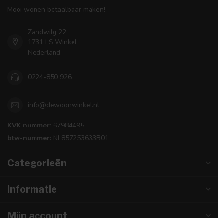
Mooi wonen betaalbaar maken!
Zandwilg 22
1731 LS Winkel
Nederland
0224-850 926
info@dewoonwinkel.nl
KVK nummer:
67984495
btw-nummer:
NL857253633B01
Categorieën
Informatie
Mijn account