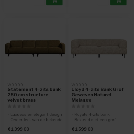
WOOOD
WOOOD
Statement 4-zits bank
Lloyd 4-zits Bank Grof
280 cm structure
Geweven Naturel
velvet brass
Melange
- Luxueus en elegant design
- Royale 4-zits bank
- Onderdeel van de bekende
- Bekleed met een grof
Statement-serie
geweven stof (94%
€1.399,00
€1.599,00
- Bek...
polyester en 6% n...