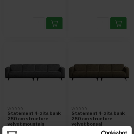
.
.
.
.
WOOOD
WOOOD
Statement 4-zits bank
Statement 4-zits bank
280 cm structure
280 cm structure
velvet mountain
velvet bonsai