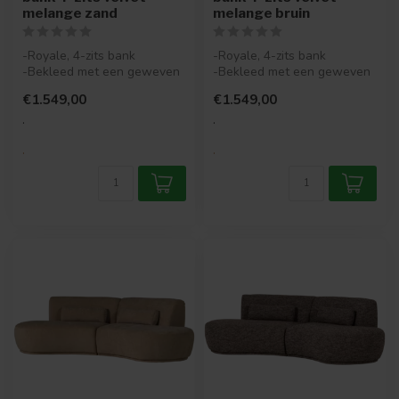
melange zand
melange bruin
-Royale, 4-zits bank
-Royale, 4-zits bank
-Bekleed met een geweven
-Bekleed met een geweven
stof met melange-effect
stof met melange-effect
€1.549,00
€1.549,00
-Actieve...
-Actieve...
.
.
.
.