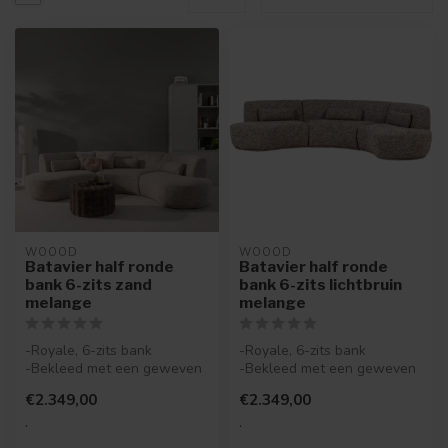
WOOOD
WOOOD
Batavier half ronde
Batavier half ronde
bank 6-zits zand
bank 6-zits lichtbruin
melange
melange
-Royale, 6-zits bank
-Royale, 6-zits bank
-Bekleed met een geweven
-Bekleed met een geweven
stof met melange-effect
stof met melange-effect
€2.349,00
€2.349,00
-Actieve...
-Actieve...
.
.