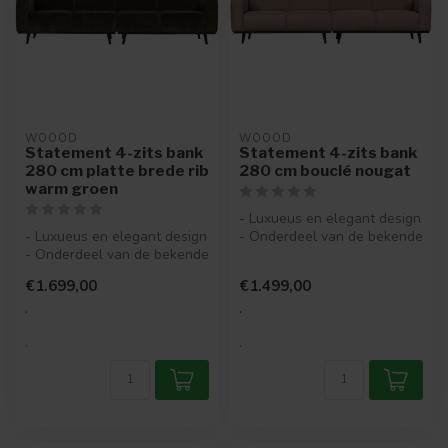
WOOOD
WOOOD
Statement 4-zits bank
Statement 4-zits bank
280 cm platte brede rib
280 cm bouclé nougat
warm groen
- Luxueus en elegant design
- Luxueus en elegant design
- Onderdeel van de bekende
- Onderdeel van de bekende
Statement-serie
Statement-serie
- Bek...
€1.699,00
€1.499,00
- Bekle...
.
.
.
.