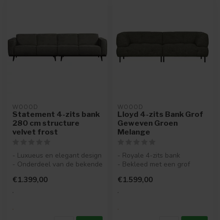
WOOOD
WOOOD
Statement 4-zits bank
Lloyd 4-zits Bank Grof
280 cm structure
Geweven Groen
velvet frost
Melange
- Luxueus en elegant design
- Royale 4-zits bank
- Onderdeel van de bekende
- Bekleed met een grof
Statement-serie
geweven stof (94%
€1.399,00
€1.599,00
- Bek...
polyester en 6% n...
.
.
.
.