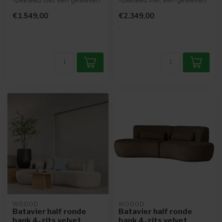
-Bekleed met een geweven
-Bekleed met een geweven
stof met melange-effect
stof met melange-effect
€1.549,00
€2.349,00
-Actieve...
-Actieve...
.
.
.
.
WOOOD
WOOOD
Batavier half ronde
Batavier half ronde
bank 4-zits velvet
bank 4-zits velvet