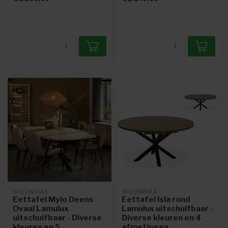
eett...
.
.
.
.
WOONMAX
WOONMAX
Eettafel Mylo Deens
Eettafel Isla rond
Ovaal Lamulux
Lamulux uitschuifbaar -
uitschuifbaar - Diverse
Diverse kleuren en 4
kleuren en 5
afmetingen