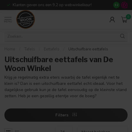
Klanten geven ons een 9,2 op webwinkelkeur!
Meer dan 7
9.2
0
MENU
Home
/
Tafels
/
Eettafels
/
Uitschuifbare eettafels
Uitschuifbare eettafels van De
Woon Winkel
Krijg je regelmatig extra eters waarbij de tafel eigenlijk net te
klein is? Dan is een uitschuifbare eettafel echt ideaal. Voor het
dagelijkse gebruik kun je de tafel eenvoudig op de kleinste stand
zetten. Heb je een gezellig etentje voor de boeg?
Filters