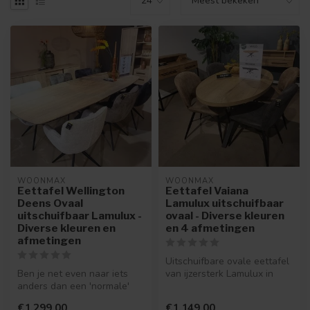
WOONMAX
WOONMAX
Eettafel Wellington
Eettafel Vaiana
Deens Ovaal
Lamulux uitschuifbaar
uitschuifbaar Lamulux -
ovaal - Diverse kleuren
Diverse kleuren en
en 4 afmetingen
afmetingen
Uitschuifbare ovale eettafel
Ben je net even naar iets
van ijzersterk Lamulux in
anders dan een 'normale'
vele kleurmogelijkheden e...
eettafel op zoek? Dan is
€1.299,00
€1.149,00