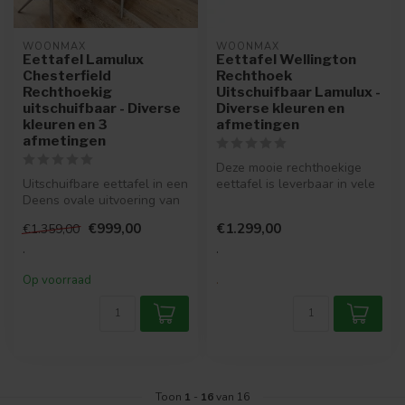
WOONMAX
WOONMAX
Eettafel Lamulux
Eettafel Wellington
Chesterfield
Rechthoek
Rechthoekig
Uitschuifbaar Lamulux -
uitschuifbaar - Diverse
Diverse kleuren en
kleuren en 3
afmetingen
afmetingen
Deze mooie rechthoekige
Uitschuifbare eettafel in een
eettafel is leverbaar in vele
Deens ovale uitvoering van
kleuren en in 3 maten. Dez...
ijzersterk Lamulux in v...
€999,00
€1.299,00
€1.359,00
.
.
Op voorraad
.
Toon
1
-
16
van 16