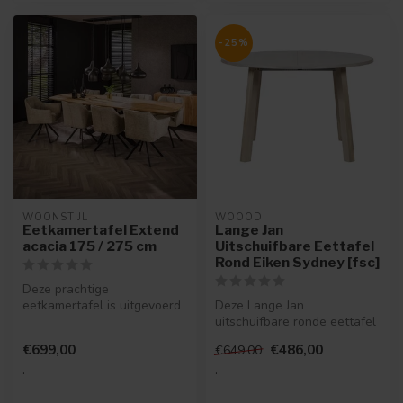
-25%
WOONSTIJL
WOOOD
Eetkamertafel Extend
Lange Jan
acacia 175 / 275 cm
Uitschuifbare Eettafel
Rond Eiken Sydney [fsc]
Deze prachtige
eetkamertafel is uitgevoerd
Deze Lange Jan
in massief acaciahout. De
uitschuifbare ronde eettafel
tafel is ui...
komt uit de collectie van het
€699,00
€486,00
€649,00
Nederl...
.
.
.
.