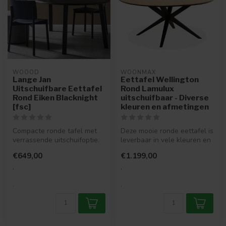
WOOOD
WOONMAX
Lange Jan
Eettafel Wellington
Uitschuifbare Eettafel
Rond Lamulux
Rond Eiken Blacknight
uitschuifbaar - Diverse
[fsc]
kleuren en afmetingen
Compacte ronde tafel met
Deze mooie ronde eettafel is
verrassende uitschuifoptie.
leverbaar in vele kleuren en
De Lange Jan is gemaakt
in vier maten. Deze ee...
€649,00
€1.199,00
van...
.
.
.
.