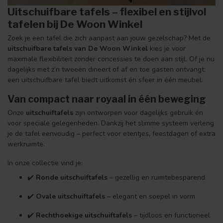
Uitschuifbare tafels – flexibel en stijlvol
tafelen bij De Woon Winkel
Zoek je een tafel die zich aanpast aan jouw gezelschap? Met de
uitschuifbare tafels van De Woon Winkel
kies je voor
maximale flexibiliteit zonder concessies te doen aan stijl. Of je nu
dagelijks met z’n tweeën dineert of af en toe gasten ontvangt:
een uitschuifbare tafel biedt uitkomst én sfeer in één meubel.
Van compact naar royaal in één beweging
Onze
uitschuiftafels
zijn ontworpen voor dagelijks gebruik én
voor speciale gelegenheden. Dankzij het slimme systeem verleng
je de tafel eenvoudig – perfect voor etentjes, feestdagen of extra
werkruimte.
In onze collectie vind je:
✔️
Ronde uitschuiftafels
– gezellig en ruimtebesparend
✔️
Ovale uitschuiftafels
– elegant en soepel in vorm
✔️
Rechthoekige uitschuiftafels
– tijdloos en functioneel