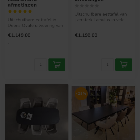
afmetingen
Uitschuifbare eettafel van
Uitschuifbare eettafel in
ijzersterk Lamulux in vele
Deens Ovale uitvoering van
kleurmogelijkheden en 4 af...
ijzersterk Lamulux in vele ...
€1.149,00
€1.199,00
.
.
.
.
-29%