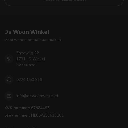
De Woon Winkel
Mooi wonen betaalbaar maken!
Zandwilg 22
1731 LS Winkel
Nederland
0224-850 926
info@dewoonwinkel.nl
KVK nummer:
67984495
btw-nummer:
NL857253633B01