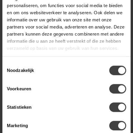
kleurmogelijkheden
-Vervaardigd uit FSC-Mix
personaliseren, om functies voor social media te bieden
€1.299,00
€479,00
€599,00
gecertificeerd eikenho...
en om ons websiteverkeer te analyseren. Ook delen we
.
.
informatie over uw gebruik van onze site met onze
.
.
partners voor social media, adverteren en analyse. Deze
partners kunnen deze gegevens combineren met andere
informatie die u aan ze heeft verstrekt of die ze hebben
verzameld op basis van uw gebruik van hun services.
-31%
Toestemmingsselectie
Noodzakelijk
Voorkeuren
Statistieken
WOONMAX
WOONMAX
Eettafel Lamulux
Eettafel Wellington
Marketing
Leeds uitschuifbaar
Ovaal uitschuifbaar