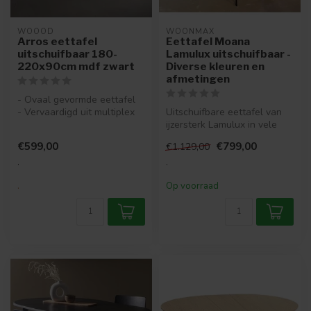
WOOOD
WOONMAX
Arros eettafel
Eettafel Moana
uitschuifbaar 180-
Lamulux uitschuifbaar -
220x90cm mdf zwart
Diverse kleuren en
afmetingen
- Ovaal gevormde eettafel
- Vervaardigd uit multiplex
Uitschuifbare eettafel van
- Met moderne kruispoot
ijzersterk Lamulux in vele
...
kleurmogelijkheden en 4 af...
€599,00
€799,00
€1.129,00
.
.
.
Op voorraad