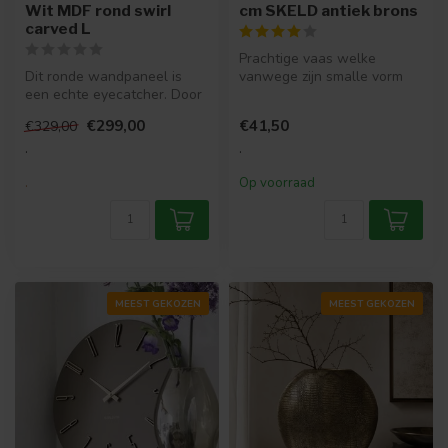
Wit MDF rond swirl
cm SKELD antiek brons
carved L
Prachtige vaas welke
Dit ronde wandpaneel is
vanwege zijn smalle vorm
een echte eyecatcher. Door
ideaal is voor in de
het lijnenspel in het
vensterbank o...
€299,00
€41,50
€329,00
wandpa...
.
.
.
Op voorraad
MEEST GEKOZEN
MEEST GEKOZEN