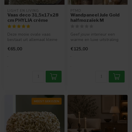
LIGHT EN LIVING
PTMD
Vaas deco 31,5x17x28
Wandpaneel Jule Gold
cm PHYLIA crème
halfmozaïek M
Deze mooie ovale vaas
Geef jouw interieur een
bestaat uit allemaal kleine
warme en luxe uitstraling
creme kleurige bloemetjes.
met het Wandpaneel Jule
€65,00
€125,00
Dit...
Gold H...
.
.
.
.
MEEST GEKOZEN