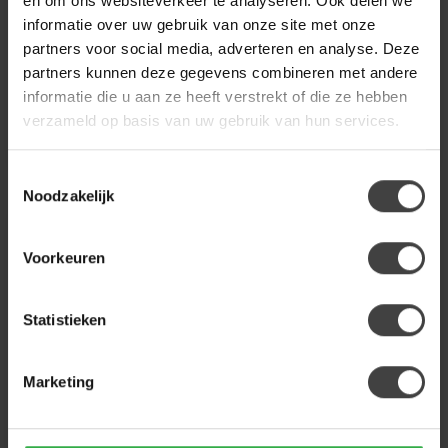
en om ons websiteverkeer te analyseren. Ook delen we
sfeermaker. De warme
stijlvolle, smalle vaas SKELD
informatie over uw gebruik van onze site met onze
kleuren zorgen voor een fijn
in...
€123,90
€75,00
sfeer. V...
partners voor social media, adverteren en analyse. Deze
.
.
partners kunnen deze gegevens combineren met andere
informatie die u aan ze heeft verstrekt of die ze hebben
Op voorraad
Op voorraad
verzameld op basis van uw gebruik van hun services.
Toestemmingsselectie
Noodzakelijk
MEEST GEKOZEN
MEEST GEKOZEN
Voorkeuren
Statistieken
Marketing
PTMD
RIVIERA MAISON
Wandornament Dishita
Vaas / pot Mustique