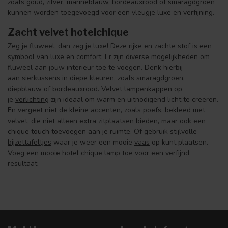
zoals goud, zilver, marineblauw, bordeauxrood of smaragdgroen
kunnen worden toegevoegd voor een vleugje luxe en verfijning.
Zacht velvet hotelchique
Zeg je fluweel, dan zeg je luxe! Deze rijke en zachte stof is een
symbool van luxe en comfort. Er zijn diverse mogelijkheden om
fluweel aan jouw interieur toe te voegen. Denk hierbij
aan
sierkussens
in diepe kleuren, zoals smaragdgroen,
diepblauw of bordeauxrood. Velvet
lampenkappen
op
je
verlichting
zijn ideaal om warm en uitnodigend licht te creëren.
En vergeet niet de kleine accenten, zoals
poefs
, bekleed met
velvet, die niet alleen extra zitplaatsen bieden, maar ook een
chique touch toevoegen aan je ruimte. Of gebruik stijlvolle
bijzettafeltjes
waar je weer een mooie
vaas
op kunt plaatsen.
Voeg een mooie hotel chique lamp toe voor een verfijnd
resultaat.