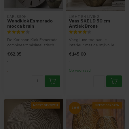
KARLSSON
LIGHT EN LIVING
Wandklok Esmerado
Vaas SKELD 50 cm
mocca bruin
Antiek Brons
De Karlsson Klok Esmerado
Voeg luxe toe aan je
combineert minimalistisch
interieur met de stijlvolle
design met stijlvolle detail...
SKELD vaas in antiek brons.
€62,95
€145,00
Dan...
.
.
.
Op voorraad
MEEST GEKOZEN
MEEST GEKOZEN
-10%