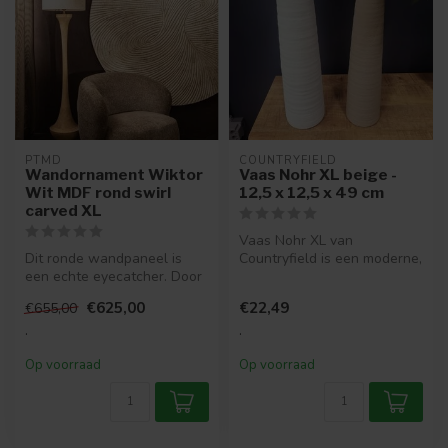
PTMD
COUNTRYFIELD
Wandornament Wiktor
Vaas Nohr XL beige -
Wit MDF rond swirl
12,5 x 12,5 x 49 cm
carved XL
Vaas Nohr XL van
Dit ronde wandpaneel is
Countryfield is een moderne,
een echte eyecatcher. Door
hoge vaas in een warme
het lijnenspel in het
beige kleur...
€625,00
€22,49
€655,00
wandpa...
.
.
Op voorraad
Op voorraad