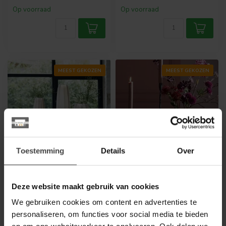
Op voorraad
Op voorraad
MEEST GEKOZEN
MEEST GEKOZEN
Toestemming
Details
Over
LIGHT EN LIVING
LIGHT EN LIVING
Vaas Ø17x60 cm
Vaas SKELD Antiek
Deze website maakt gebruik van cookies
BRADLEY glas licht
Brons 39x11x40 cm
bruin
We gebruiken cookies om content en advertenties te
Voeg een luxe touch toe
personaliseren, om functies voor social media te bieden
Deze vaas is echt een
aan je interieur met de