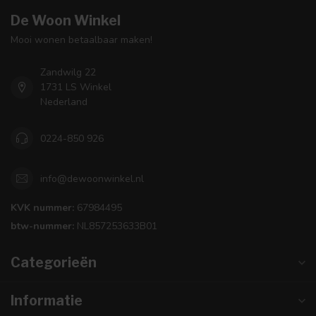
De Woon Winkel
Mooi wonen betaalbaar maken!
Zandwilg 22
1731 LS Winkel
Nederland
0224-850 926
info@dewoonwinkel.nl
KVK nummer:
67984495
btw-nummer:
NL857253633B01
Categorieën
Informatie