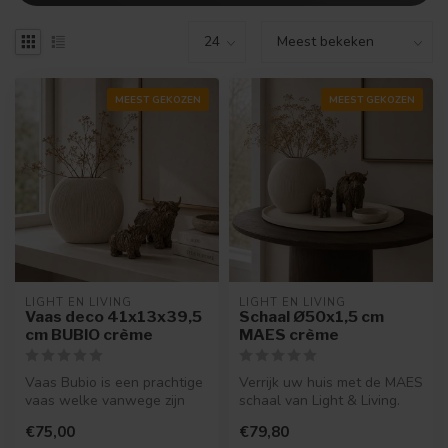
MEEST GEKOZEN
MEEST GEKOZEN
LIGHT EN LIVING
LIGHT EN LIVING
Vaas deco 41x13x39,5
Schaal Ø50x1,5 cm
cm BUBIO crème
MAES crème
Vaas Bubio is een prachtige
Verrijk uw huis met de MAES
vaas welke vanwege zijn
schaal van Light & Living.
smalle vorm ideaal is voor i...
Een cremekleurige blikvan...
€75,00
€79,80