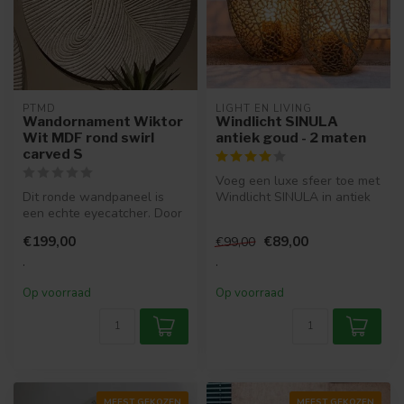
PTMD
LIGHT EN LIVING
Wandornament Wiktor
Windlicht SINULA
Wit MDF rond swirl
antiek goud - 2 maten
carved S
Voeg een luxe sfeer toe met
Dit ronde wandpaneel is
Windlicht SINULA in antiek
een echte eyecatcher. Door
goud. Verkrijgbaar in twe...
het lijnenspel in het
€199,00
€89,00
€99,00
wandpa...
.
.
Op voorraad
Op voorraad
MEEST GEKOZEN
MEEST GEKOZEN