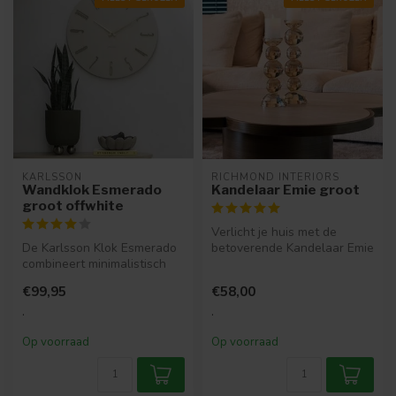
KARLSSON
RICHMOND INTERIORS 
Wandklok Esmerado
Kandelaar Emie groot
groot offwhite
Verlicht je huis met de
De Karlsson Klok Esmerado
betoverende Kandelaar Emie
combineert minimalistisch
van Richmond Interiors. Een
design met stijlvolle detail...
k...
€99,95
€58,00
.
.
Op voorraad
Op voorraad