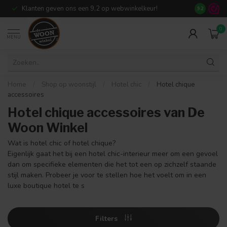
Klanten geven ons een 9,2 op webwinkelkeur!
Meer dan 7
9.2
0
MENU
Home
/
Shop op woonstijl
/
Hotel chic
/
Hotel chique
accessoires
Hotel chique accessoires van De
Woon Winkel
Wat is hotel chic of hotel chique?
Eigenlijk gaat het bij een hotel chic-interieur meer om een gevoel
dan om specifieke elementen die het tot een op zichzelf staande
stijl maken. Probeer je voor te stellen hoe het voelt om in een
luxe boutique hotel te s
Filters