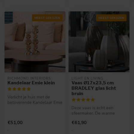
MEEST GEKOZEN
MEEST GEKOZEN
RICHMOND INTERIORS 
LIGHT EN LIVING
Kandelaar Emie klein
Vaas Ø17x23,5 cm
BRADLEY glas licht
bruin
Verlicht je huis met de
betoverende Kandelaar Emie
van Richmond Interiors. Een
Deze vaas is echt een
k...
sfeermaker. De warme
kleuren zorgen voor een fijn
€51,00
€61,90
sfeer. V...
.
.