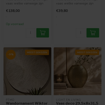
vaas welke vanwege zijn
vaas welke vanwege zijn
smalle vorm ideaal is voor i...
smalle vorm ideaal is voor i...
€138,00
€39,80
.
.
Op voorraad
.
MEEST GEKOZEN
MEEST GEKOZEN
-9%
PTMD
LIGHT EN LIVING
Wandornament Wiktor
Vaas deco 29,5x8x31,5