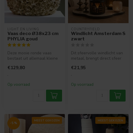
LIGHT EN LIVING
COUNTRYFIELD
Vaas deco Ø38x23 cm
Windlicht Amsterdam S
PHYLIA goud
zwart
Deze mooie ronde vaas
Dit sfeervolle windlicht van
bestaat uit allemaal kleine
metaal, brengt direct sfeer
gouden bloemetjes. Dit
en elegantie in elke ru...
€129,80
€21,95
maakt d...
.
.
Op voorraad
Op voorraad
MEEST GEKOZEN
MEEST GEKOZEN
-5%