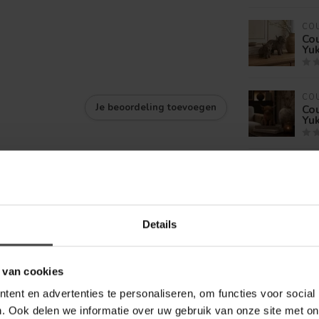
CO
Co
Yuk
CO
Je beoordeling toevoegen
Cou
Yuk
KA
Ka
bru
Details
KA
Ka
gr
 van cookies
ent en advertenties te personaliseren, om functies voor social
. Ook delen we informatie over uw gebruik van onze site met on