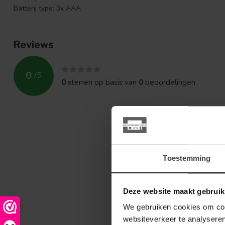
Batterij type: 3x AAA
Reviews
0
/
5
0
sterren op basis van
0
beoordelingen
Toestemming
Deze website maakt gebruik
We gebruiken cookies om cont
websiteverkeer te analyseren