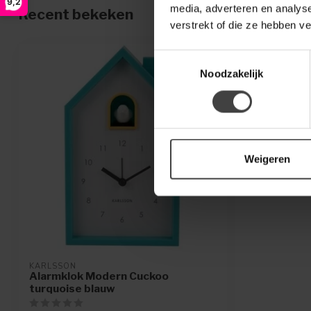
9,2
media, adverteren en analys
Recent bekeken
verstrekt of die ze hebben v
Toestemmingsselectie
Noodzakelijk
Weigeren
KARLSSON
Alarmklok Modern Cuckoo
turquoise blauw