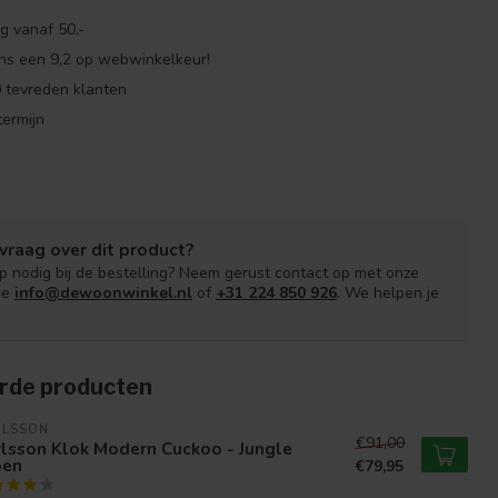
g vanaf 50,-
ns een 9,2 op webwinkelkeur!
 tevreden klanten
ermijn
vraag over dit product?
lp nodig bij de bestelling? Neem gerust contact op met onze
ce
info@dewoonwinkel.nl
of
+31 224 850 926
. We helpen je
rde producten
RLSSON
€91,00
lsson Klok Modern Cuckoo - Jungle
oen
€79,95