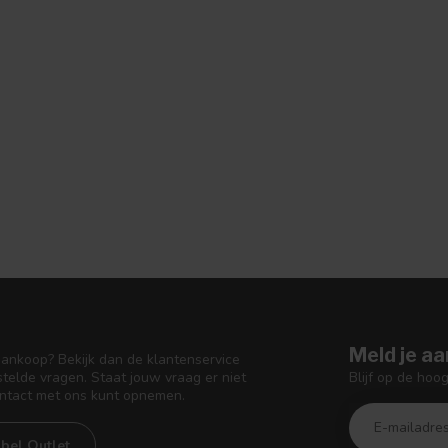
Meld je aa
aankoop? Bekijk dan de klantenservice
Blijf op de hoo
telde vragen. Staat jouw vraag er niet
ontact met ons kunt opnemen.
bel Outlet