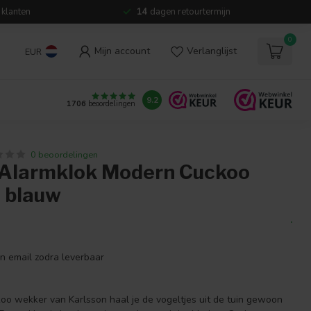
 klanten
14
dagen retourtermijn
0
Mijn account
Verlanglijst
EUR
9.2
1706
beoordelingen
0 beoordelingen
 Alarmklok Modern Cuckoo
e blauw
.
en email zodra leverbaar
o wekker van Karlsson haal je de vogeltjes uit de tuin gewoon