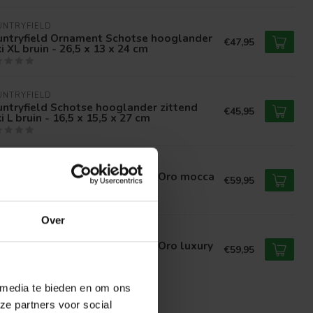
UNTRYFIELD
untryfield Ornament Schotse hooglander
€47,95
i XL bruin - 26,5 x 13 x 24 cm
UNTRYFIELD
ntryfield Schotse hooglander zittend
€45,95
i L bruin - 16,5 x 15,5 x 27 cm
RLSSON
rlsson Wekker Modern Cuckoo Oro mocca
€59,95
in
Over
RLSSON
rlsson Wekker Modern Cuckoo Oro luxury
€59,95
oen
 media te bieden en om ons
ze partners voor social