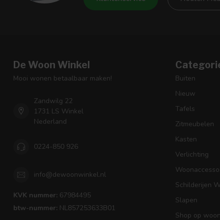
De Woon Winkel
Categori
Mooi wonen betaalbaar maken!
Buiten
Nieuw
Zandwilg 22
Tafels
1731 LS Winkel
Nederland
Zitmeubelen
Kasten
0224-850 926
Verlichting
Woonaccessoi
info@dewoonwinkel.nl
Schilderijen 
KVK nummer:
67984495
Slapen
btw-nummer:
NL857253633B01
Shop op woons