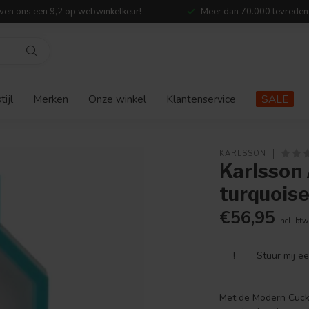
ven ons een 9,2 op webwinkelkeur!
Meer dan 70.000 tevreden
ijl
Merken
Onze winkel
Klantenservice
SALE
KARLSSON
Karlsson
turquois
€56,95
Incl. btw
!
Stuur mij e
Met de Modern Cucko