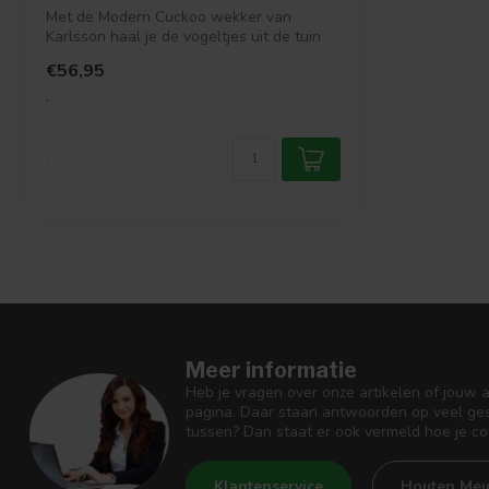
Met de Modern Cuckoo wekker van
Karlsson haal je de vogeltjes uit de tuin
gewoon...
€56,95
.
.
Meer informatie
Heb je vragen over onze artikelen of jouw 
pagina. Daar staan antwoorden op veel ges
tussen? Dan staat er ook vermeld hoe je c
Klantenservice
Houten Meu