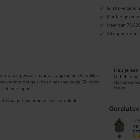
Gratis
verzendin
Klanten geven o
Meer dan 70.000
14
dagen retourt
Heb je een 
uit de tuin gewoon naar je slaapkamer. De wekker
Of heb je hu
akker met het geluid van het koekoekje. Zo begin
klantenservi
graag.
r zult verslapen.
est waar je hem neerzet! Al is er ook de
Gerelatee
KA
Kar
gr