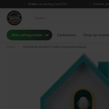
Gratis
verzending vanaf 50,-
Klanten ge
Alle categorieën
Cadeaubon
Shop op woonst
Home
/
Alarmklok Modern Cuckoo turquoise blauw