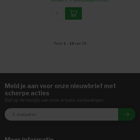
Binnen 1- 3 (werk)dagen in huis!
Toon
1
-
19
van 19
Meld je aan voor onze nieuwbrief met
scherpe acties
Blijf op de hoogte van onze actuele aanbiedingen
Meer informatie