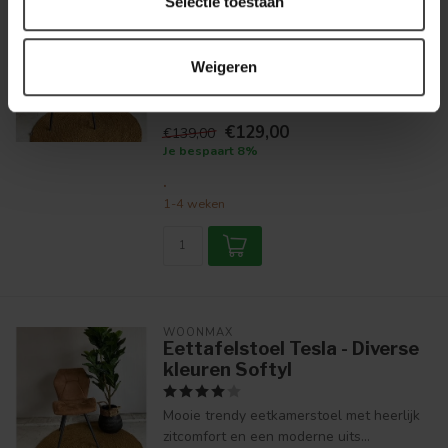
Selectie toestaan
WOONMAX
Eetkamerstoel Jim - Cognac,
Mosgroen en Antraciet
Weigeren
Mooie trendy eetkamerstoel van Maxfurn.
€129,00
€139,00
Je bespaart 8%
.
1-4 weken
WOONMAX
Eettafelstoel Tesla - Diverse
kleuren Softyl
Mooie trendy eetkamerstoel met heerlijk
zitcomfort en een moderne uits...