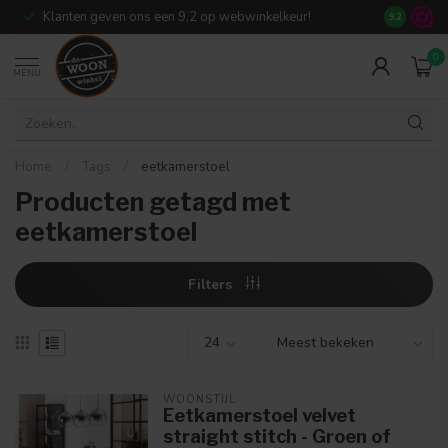
Klanten geven ons een 9,2 op webwinkelkeur!
Meer dan 7
9.2
0
MENU
Home
/
Tags
/
eetkamerstoel
Producten getagd met
eetkamerstoel
Filters
WOONSTIJL
Eetkamerstoel velvet
straight stitch - Groen of