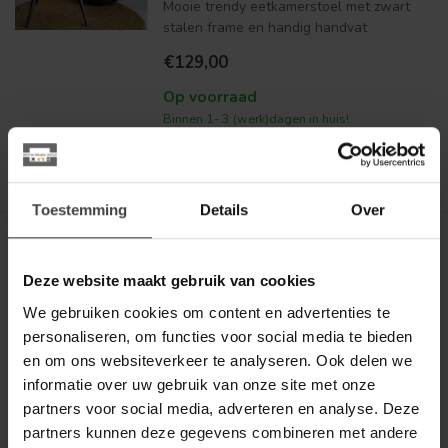
Mooie trendy eetkamerstoel met zwart
stalen frame en handig handvat
€129,00
Op voorraad
Binnen 1- 3 (werk)dagen in huis!
Toestemming
Details
Over
WOONMAX
Eettafelstoel Magic - Softyl
Deze website maakt gebruik van cookies
Ontdek de Eettafelstoel Magic: een
We gebruiken cookies om content en advertenties te
trendy eetkamerstoel met heerlijk z...
personaliseren, om functies voor social media te bieden
en om ons websiteverkeer te analyseren. Ook delen we
€149,00
informatie over uw gebruik van onze site met onze
Op voorraad
partners voor social media, adverteren en analyse. Deze
Binnen 1- 3 (werk)dagen in huis!
partners kunnen deze gegevens combineren met andere