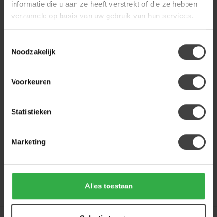
informatie die u aan ze heeft verstrekt of die ze hebben
verzameld op basis van uw gebruik van hun services.
Toestemmingsselectie
WOONMAX
Noodzakelijk
Eettafelstoel Metric -
cognac, antraciet en
mosgroen
Voorkeuren
Mooie trendy eetkamerstoel met zwart
stalen frame en handige wielen.
Statistieken
€189,00
€199,00
Je bespaart 5%
Marketing
Op voorraad
Binnen 1- 3 (werk)dagen in huis!
Alles toestaan