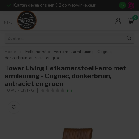
Klanten geven ons een 9,2 op webwinkelkeur!
Meer dan 7
9.2
0
MENU
Home
/
Eetkamerstoel Ferro met armleuning - Cognac,
donkerbruin, antraciet en groen
Tower Living Eetkamerstoel Ferro met
armleuning - Cognac, donkerbruin,
antraciet en groen
(0)
TOWER LIVING