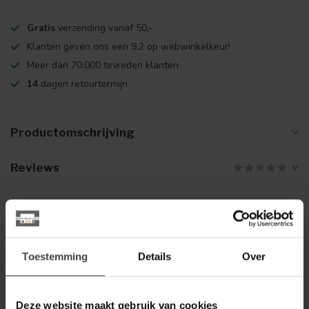
Gratis
verzending vanaf 50,-
Klanten geven ons een 9,2 op webwinkelkeur!
Meer dan 70.000 tevreden klanten
14
dagen retourtermijn
Productomschrijving
Reviews
Gerelateerde producten
TOWER LIVING
Tower Living Eetkamerstoel
Toestemming
Details
Over
€149,00
Ferro - Cognac, donkerbruin,
groen en antraciet
Deze website maakt gebruik van cookies