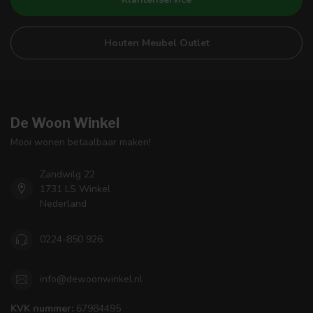
Houten Meubel Outlet
De Woon Winkel
Mooi wonen betaalbaar maken!
Zandwilg 22
1731 LS Winkel
Nederland
0224-850 926
info@dewoonwinkel.nl
KVK nummer:
67984495