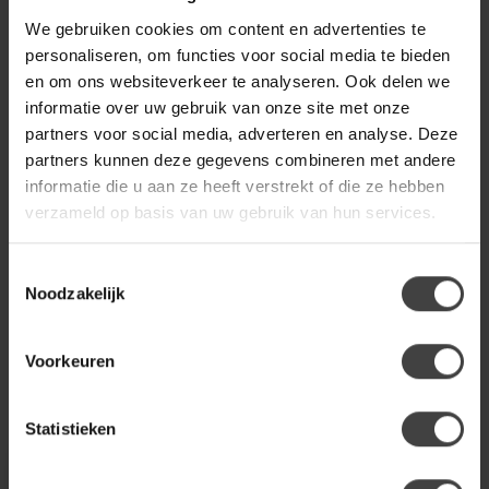
TOWER LIVING
We gebruiken cookies om content en advertenties te
Tower Living Eetkamerbank
€549,00
Ferro - Diverse afmetingen en
personaliseren, om functies voor social media te bieden
kleuren
en om ons websiteverkeer te analyseren. Ook delen we
informatie over uw gebruik van onze site met onze
partners voor social media, adverteren en analyse. Deze
partners kunnen deze gegevens combineren met andere
eetkamerstoel
(15)
eettafelstoel
(7)
industriele stoel
(0)
informatie die u aan ze heeft verstrekt of die ze hebben
verzameld op basis van uw gebruik van hun services.
Heb je een vraag over dit product?
Of heb je hulp nodig bij de bestelling? Neem gerust contact
Toestemmingsselectie
op met onze klantenservice
info@dewoonwinkel.nl
of
+31
Noodzakelijk
224 850 926
. We helpen je graag.
Voorkeuren
Recent bekeken
Statistieken