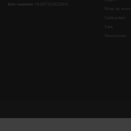
btw-nummer:
NL857253633B01
Shop op woons
Cadeautips
Sale
Woonseries