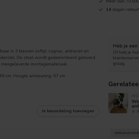
Meer dan 70.000
14
dagen retourt
Heb je een 
aar in 3 kleuren softyl; cognac, antraciet en
Of heb je hu
onderstel. De stoel wordt gedemonteerd geleverd
klantenservi
graag.
t meegeleverde montagemateriaal.
e 49 cm. Hoogte armleuning: 67 cm
Gerelatee
WO
Woo
ant
Je beoordeling toevoegen
eetkamerstoe