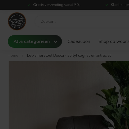
Gratis
verzending vanaf 50,-
Klanten ge
Alle categorieën
Cadeaubon
Shop op woonst
Home
/
Eetkamerstoel Bosca - softyl cognac en antraciet