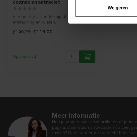
cognac en antraciet
Weigeren
Een heerlijk zittende kuipstoel met
armleuning en wielen.
€119,00
€199,00
.
Op voorraad
Meer informatie
Heb je vragen over onze artikelen of jouw 
pagina. Daar staan antwoorden op veel ges
tussen? Dan staat er ook vermeld hoe je c