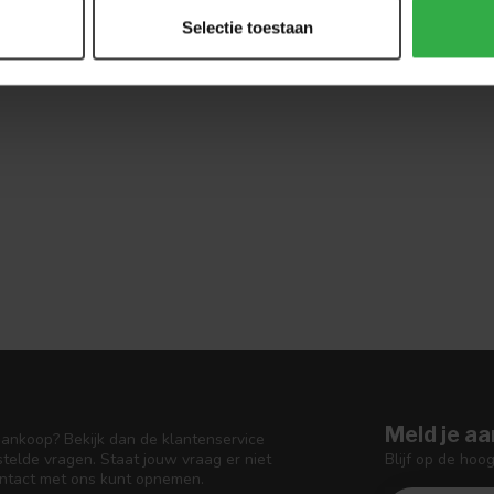
Selectie toestaan
Meld je aa
aankoop? Bekijk dan de klantenservice
Blijf op de hoo
telde vragen. Staat jouw vraag er niet
ontact met ons kunt opnemen.