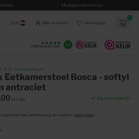
 klanten
14
dagen retourtermijn
0
Mijn account
Verlanglijst
EUR
9.2
1706
beoordelingen
0 beoordelingen
Eetkamerstoel Bosca - softyl
n antraciet
,00
Op voorraad (1)
Incl. btw
e kuipstoel met armleuning en wielen.
Lees meer
.
*