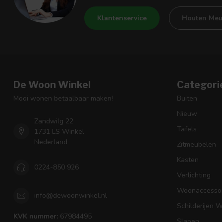
Klantenservice
Houten Meu
De Woon Winkel
Categori
Mooi wonen betaalbaar maken!
Buiten
Nieuw
Zandwilg 22
Tafels
1731 LS Winkel
Nederland
Zitmeubelen
Kasten
0224-850 926
Verlichting
Woonaccessoi
info@dewoonwinkel.nl
Schilderijen 
KVK nummer:
67984495
Slapen