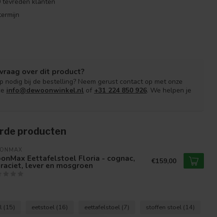
 tevreden klanten
ermijn
vraag over dit product?
lp nodig bij de bestelling? Neem gerust contact op met onze
ce
info@dewoonwinkel.nl
of
+31 224 850 926
. We helpen je
rde producten
ONMAX
nMax Eettafelstoel Floria - cognac,
€159,00
raciet, lever en mosgroen
l
(15)
eetstoel
(16)
eettafelstoel
(7)
stoffen stoel
(14)