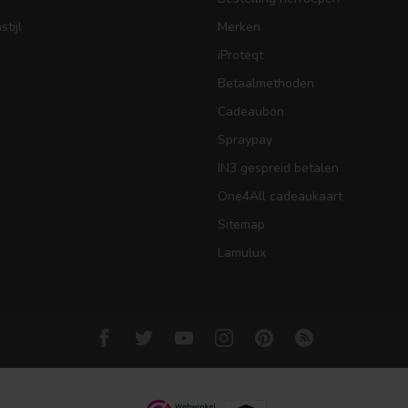
tijl
Merken
iProteqt
Betaalmethoden
Cadeaubon
Spraypay
IN3 gespreid betalen
One4All cadeaukaart
Sitemap
Lamulux