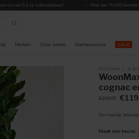
ven ons een 9,2 op webwinkelkeur!
Meer dan 70.000 tevreden
ijl
Merken
Onze winkel
Klantenservice
SALE
WOONMAX
WoonMax 
cognac e
€119
€199,00
Een heerlijk zittend
Maak een keuze: