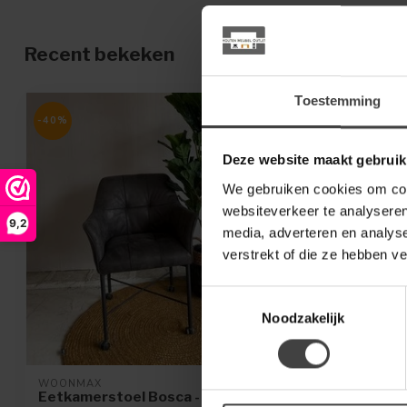
Recent bekeken
Toestemming
-40%
Deze website maakt gebruik
We gebruiken cookies om cont
websiteverkeer te analyseren
9,2
media, adverteren en analys
verstrekt of die ze hebben v
Toestemmingsselectie
Noodzakelijk
WOONMAX
Eetkamerstoel Bosca - softyl