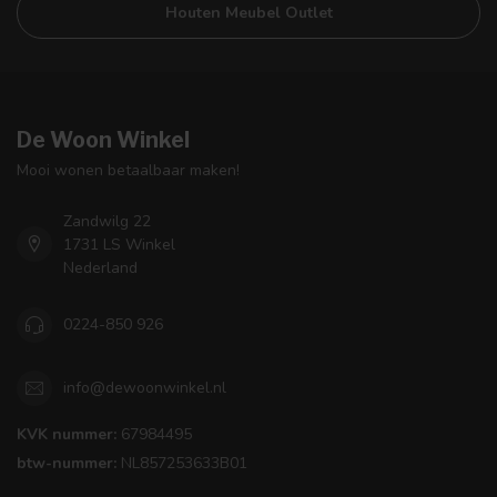
Houten Meubel Outlet
De Woon Winkel
Mooi wonen betaalbaar maken!
Zandwilg 22
1731 LS Winkel
Nederland
0224-850 926
info@dewoonwinkel.nl
KVK nummer:
67984495
btw-nummer:
NL857253633B01