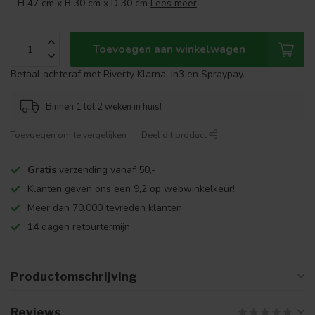
- H 47 cm x B 30 cm x D 30 cm
Lees meer
.
Toevoegen aan winkelwagen
Betaal achteraf met Riverty Klarna, In3 en Spraypay.
Binnen 1 tot 2 weken in huis!
Toevoegen om te vergelijken
Deel dit product
Gratis
verzending vanaf 50,-
Klanten geven ons een 9,2 op webwinkelkeur!
Meer dan 70.000 tevreden klanten
14
dagen retourtermijn
Productomschrijving
Reviews