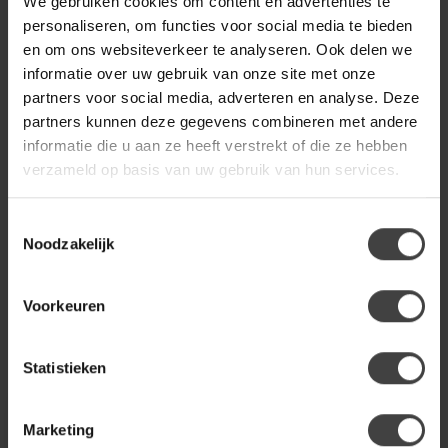
We gebruiken cookies om content en advertenties te
personaliseren, om functies voor social media te bieden
en om ons websiteverkeer te analyseren. Ook delen we
WOOOD
informatie over uw gebruik van onze site met onze
Woood Olia Bijzettafel Metaal
€99,95
Hoogglans Strepen
partners voor social media, adverteren en analyse. Deze
Bruin/Blauw
partners kunnen deze gegevens combineren met andere
informatie die u aan ze heeft verstrekt of die ze hebben
verzameld op basis van uw gebruik van hun services.
Heb je een vraag over dit product?
Toestemmingsselectie
Of heb je hulp nodig bij de bestelling? Neem gerust contact
Noodzakelijk
op met onze klantenservice
info@dewoonwinkel.nl
of
+31
224 850 926
. We helpen je graag.
Voorkeuren
Recent bekeken
Statistieken
-16%
Marketing