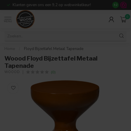
Klanten geven ons een 9,2 op webwinkelkeur!
Meer dan 7
9.2
0
MENU
Home
/
Floyd Bijzettafel Metaal Tapenade
Woood Floyd Bijzettafel Metaal
Tapenade
(0)
WOOOD