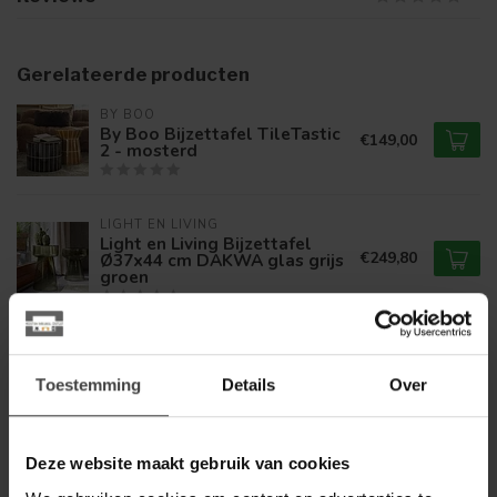
Gerelateerde producten
BY BOO
By Boo Bijzettafel TileTastic
€149,00
2 - mosterd
LIGHT EN LIVING
Light en Living Bijzettafel
€249,80
Ø37x44 cm DAKWA glas grijs
groen
BY BOO
By Boo Bijzettafel TileTastic
€159,00
1 - mosterd
Toestemming
Details
Over
BY BOO
Deze website maakt gebruik van cookies
By Boo Bijzettafel TileTastic
€159,00
1 - bruin