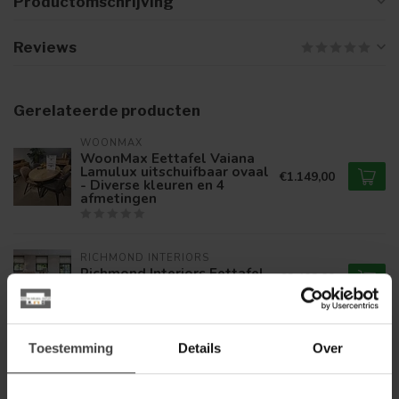
Productomschrijving
Reviews
Gerelateerde producten
WOONMAX
WoonMax Eettafel Vaiana
Lamulux uitschuifbaar ovaal
€1.149,00
- Diverse kleuren en 4
afmetingen
RICHMOND INTERIORS 
Richmond Interiors Eettafel
€2.402,00
Tivoli wit oval 230
RICHMOND INTERIORS 
Toestemming
Details
Over
€1.898,00
Richmond Interiors Eettafel
Durban 220 Dark coffee
€1.138,80