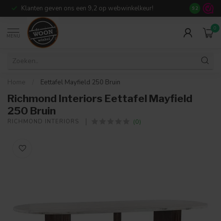
Klanten geven ons een 9,2 op webwinkelkeur!
Meer dan 7
9.2
0
MENU
Home
/
Eettafel Mayfield 250 Bruin
Richmond Interiors Eettafel Mayfield
250 Bruin
(0)
RICHMOND INTERIORS 