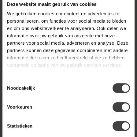
Deze website maakt gebruik van cookies
WOONMAX
We gebruiken cookies om content en advertenties te
WoonMax Eettafel
personaliseren, om functies voor social media te bieden
Wellington Ovaal Lamulux -
€799,00
Diverse kleuren en
en om ons websiteverkeer te analyseren. Ook delen we
afmetingen
informatie over uw gebruik van onze site met onze
partners voor social media, adverteren en analyse. Deze
partners kunnen deze gegevens combineren met andere
RICHMOND INTERIORS 
Richmond Interiors Eettafel
informatie die u aan ze heeft verstrekt of die ze hebben
€2.003,00
Clayton 220 Beige
verzameld op basis van uw gebruik van hun services.
Toestemmingsselectie
Noodzakelijk
Heb je een vraag over dit product?
Of heb je hulp nodig bij de bestelling? Neem gerust contact
op met onze klantenservice
info@dewoonwinkel.nl
of
+31
Voorkeuren
224 850 926
. We helpen je graag.
Statistieken
Recent bekeken