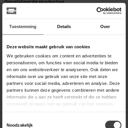
Gerelateerde producten
WOONMAX
WoonMax Salontafel Cubik -
€349,00
Type 10 - Diverse kleuren
Toestemming
Details
Over
WOOOD
Woood Eettafel Tablo
Deze website maakt gebruik van cookies
€743,00
Organisch met vele
mogelijkheden
We gebruiken cookies om content en advertenties te
personaliseren, om functies voor social media te bieden
en om ons websiteverkeer te analyseren. Ook delen we
PTMD
informatie over uw gebruik van onze site met onze
PTMD Salontafel Diro beige
€1.363,00
marmer
partners voor social media, adverteren en analyse. Deze
partners kunnen deze gegevens combineren met andere
informatie die u aan ze heeft verstrekt of die ze hebben
WOONMAX
verzameld op basis van uw gebruik van hun services.
WoonMax Salontafel Cubik -
€279,00
Type 3 - Diverse kleuren
Toestemmingsselectie
Noodzakelijk