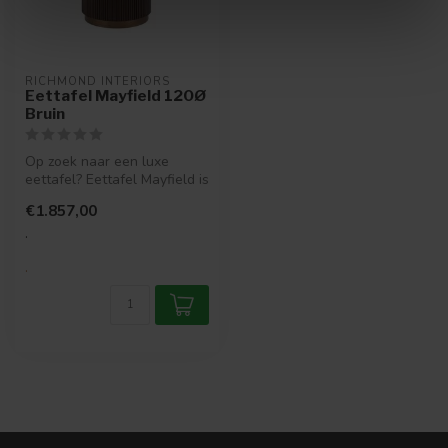
RICHMOND INTERIORS 
Eettafel Mayfield 120Ø
Bruin
Op zoek naar een luxe
eettafel? Eettafel Mayfield is
een eettafel met een
€1.857,00
marmer...
.
.