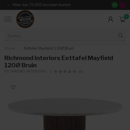
Meer dan 70.000 tevreden klanten
14
dagen r
9.2
0
MENU
Home
/
Eettafel Mayfield 120Ø Bruin
Richmond Interiors Eettafel Mayfield
120Ø Bruin
(0)
RICHMOND INTERIORS 