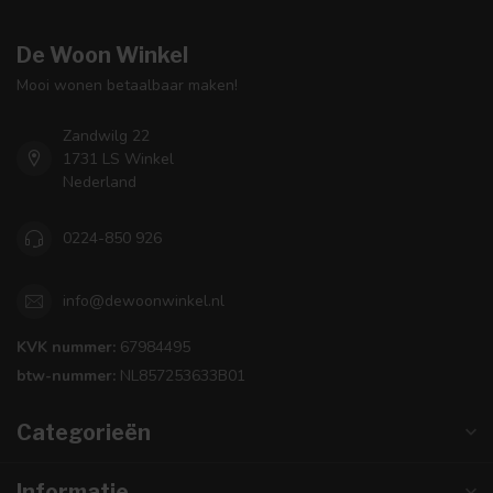
De Woon Winkel
Mooi wonen betaalbaar maken!
Zandwilg 22
1731 LS Winkel
Nederland
0224-850 926
info@dewoonwinkel.nl
KVK nummer:
67984495
btw-nummer:
NL857253633B01
Categorieën
Informatie