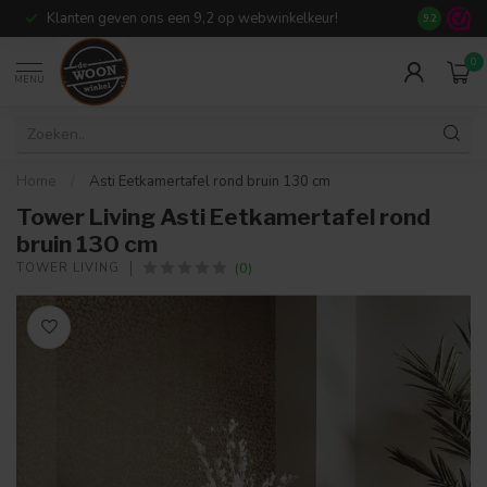
Klanten geven ons een 9,2 op webwinkelkeur!
Meer dan 7
9.2
0
MENU
Home
/
Asti Eetkamertafel rond bruin 130 cm
Tower Living Asti Eetkamertafel rond
bruin 130 cm
(0)
TOWER LIVING