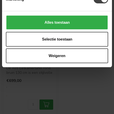
Alles toestaan
Selectie toestaan
TOWER LIVING
Asti Eetkamertafel
rond bruin 130 cm
Weigeren
De Asti Eetkamertafel rond
bruin 130 cm is een stijlvolle
en functionele toevoeg...
€699,00
.
.