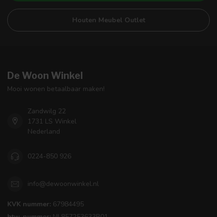
Houten Meubel Outlet
De Woon Winkel
Mooi wonen betaalbaar maken!
Zandwilg 22
1731 LS Winkel
Nederland
0224-850 926
info@dewoonwinkel.nl
KVK nummer:
67984495
btw-nummer:
NL857253633B01