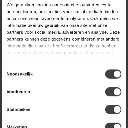
We gebruiken cookies om content en advertenties te
personaliseren, om functies voor social media te bieden
en om ons websiteverkeer te analyseren. Ook delen we
WOONMAX
WoonMax Eettafel
informatie over uw gebruik van onze site met onze
Wellington Deens Ovaal
€1.299,00
uitschuifbaar Lamulux -
partners voor social media, adverteren en analyse. Deze
Diverse kleuren en
partners kunnen deze gegevens combineren met andere
afmetingen
informatie die u aan ze heeft verstrekt of die ze hebben
verzameld op basis van uw gebruik van hun services.
Heb je een vraag over dit product?
Toestemmingsselectie
Of heb je hulp nodig bij de bestelling? Neem gerust contact
Noodzakelijk
op met onze klantenservice
info@dewoonwinkel.nl
of
+31
224 850 926
. We helpen je graag.
Voorkeuren
Recent bekeken
Statistieken
Marketing