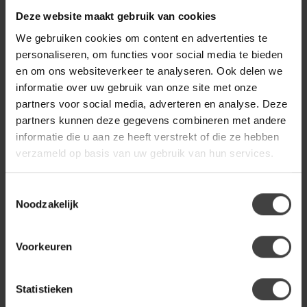
Deze website maakt gebruik van cookies
BY BOO
We gebruiken cookies om content en advertenties te
By Boo Salontafel Patterna -
€439,00
groen
personaliseren, om functies voor social media te bieden
en om ons websiteverkeer te analyseren. Ook delen we
informatie over uw gebruik van onze site met onze
WOONMAX
partners voor social media, adverteren en analyse. Deze
WoonMax Eettafel
Wellington Deens Ovaal
partners kunnen deze gegevens combineren met andere
€1.299,00
uitschuifbaar Lamulux -
informatie die u aan ze heeft verstrekt of die ze hebben
Diverse kleuren en
afmetingen
verzameld op basis van uw gebruik van hun services.
Toestemmingsselectie
Noodzakelijk
Heb je een vraag over dit product?
Of heb je hulp nodig bij de bestelling? Neem gerust contact
op met onze klantenservice
info@dewoonwinkel.nl
of
+31
Voorkeuren
224 850 926
. We helpen je graag.
Statistieken