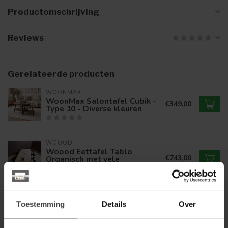
Productomschrijving
Reviews
Gerelateerde producten
WOONMAX
WoonMax Salontafel Cubik -
€349,00
Type 10 - Diverse kleuren
WOOOD
Woood Eettafel Tablo
€743,00
Organisch met vele
mogelijkheden
WOONMAX
Toestemming
Details
Over
WoonMax Salontafel Cubik -
€279,00
Type 3 - Diverse kleuren