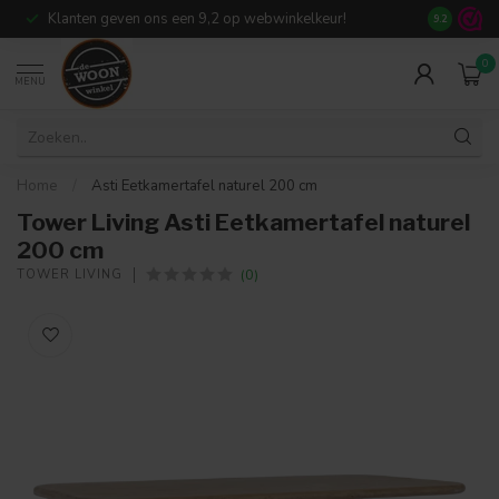
Klanten geven ons een 9,2 op webwinkelkeur!
Meer dan 7
9.2
0
MENU
Home
/
Asti Eetkamertafel naturel 200 cm
Tower Living Asti Eetkamertafel naturel
200 cm
(0)
TOWER LIVING