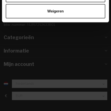
info@dewoonwinkel.nl
Weigeren
KVK nummer:
67984495
btw-nummer:
NL857253633B01
Categorieën
Informatie
Mijn account
€