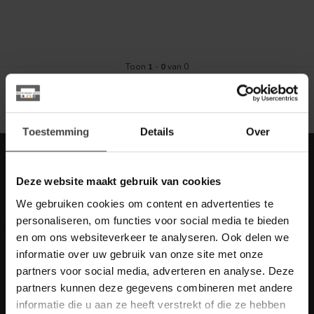
Toon
1
-
0
van 0
Toestemming
Details
Over
Meld je aan voor onze nieuwbrief met
scherpe acties
Deze website maakt gebruik van cookies
Blijf op de hoogte van onze actuele aanbiedingen
We gebruiken cookies om content en advertenties te
personaliseren, om functies voor social media te bieden
en om ons websiteverkeer te analyseren. Ook delen we
informatie over uw gebruik van onze site met onze
partners voor social media, adverteren en analyse. Deze
Meer informatie
partners kunnen deze gegevens combineren met andere
Heb je vragen over onze artikelen of jouw aankoop? Bekijk dan
informatie die u aan ze heeft verstrekt of die ze hebben
de klantenservice pagina. Daar staan antwoorden op veel