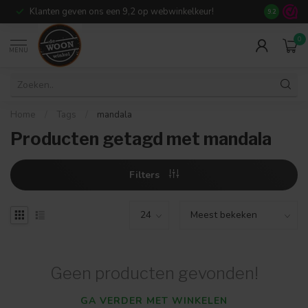
Klanten geven ons een 9,2 op webwinkelkeur!
Meer dan 7
9.2
0
MENU
Home
/
Tags
/
mandala
Producten getagd met mandala
Filters
Geen producten gevonden!
GA VERDER MET WINKELEN