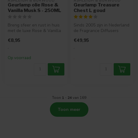
ASHLEIGH & BURWOOD
ASHLEIGH & BURWOOD
Geurlamp olie Rose &
Geurlamp Treasure
Vanilla Musk S - 250ML
Chest L goud
Breng sfeer en rust in huis
Sinds 2005 zijn in Nederland
met de luxe Rose & Vanilla
de Fragrance Diffusers
Musk geurlamp olie van As...
verkrijgbaar. Een Fragrance
€8,95
€49,95
...
.
.
Op voorraad
.
Toon
1
-
24
van 169
Toon meer