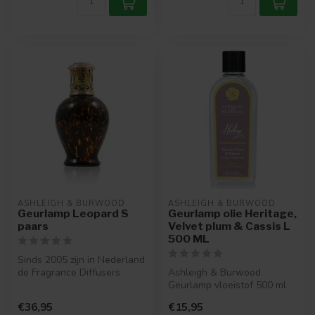
ASHLEIGH & BURWOOD
ASHLEIGH & BURWOOD
Geurlamp Leopard S
Geurlamp olie Heritage,
paars
Velvet plum & Cassis L
500 ML
Sinds 2005 zijn in Nederland
de Fragrance Diffusers
Ashleigh & Burwood
verkrijgbaar. Een Fragrance
Geurlamp vloeistof 500 ml
...
Bergamot & Golden Oud is
€36,95
€15,95
afkomstig ...