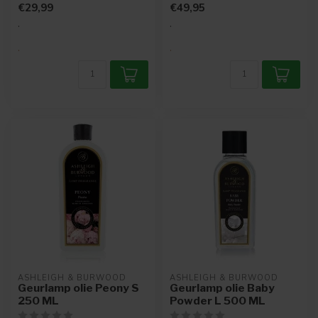
€29,99
€49,95
Marokkaan...
.
.
.
.
ASHLEIGH & BURWOOD
ASHLEIGH & BURWOOD
Geurlamp olie Peony S
Geurlamp olie Baby
250 ML
Powder L 500 ML