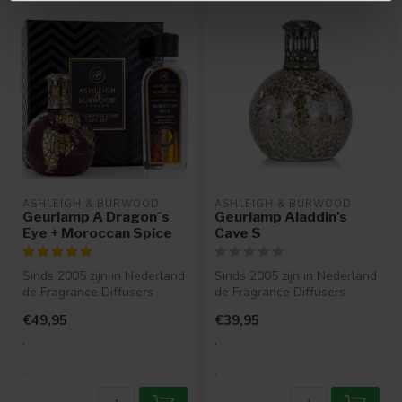
ASHLEIGH & BURWOOD
ASHLEIGH & BURWOOD
Geurlamp A Dragon´s
Geurlamp Aladdin's
Eye + Moroccan Spice
Cave S
Sinds 2005 zijn in Nederland
Sinds 2005 zijn in Nederland
de Fragrance Diffusers
de Fragrance Diffusers
verkrijgbaar. Een Fragrance
verkrijgbaar. Een Fragrance
€49,95
€39,95
...
...
.
.
.
.