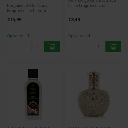
De kruidige Oriental Spice
Bergamot & Oud Lamp
Lamp Fragrance van
Fragrance: de heerlijke
Ashleigh & Burwood is van
warme chique geur van
steranij...
€15,95
€8,49
bergamot, clov...
.
.
Op voorraad
Op voorraad