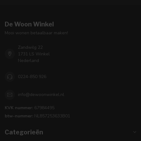
De Woon Winkel
Mooi wonen betaalbaar maken!
Zandwilg 22
1731 LS Winkel
Nederland
0224-850 926
info@dewoonwinkel.nl
KVK nummer:
67984495
btw-nummer:
NL857253633B01
Categorieën