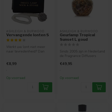
ASHLEIGH & BURWOOD
ASHLEIGH & BURWOOD
Vervangende lonten S
Geurlamp Tropical
Sunset L goud
Werkt uw lont niet meer
naar tevredenheid? Dan
Sinds 2005 zijn in Nederland
kunt u een nieuwe
de Fragrance Diffusers
vervangende lon...
verkrijgbaar. Een Fragrance
€8,99
€49,95
...
.
.
Op voorraad
Op voorraad