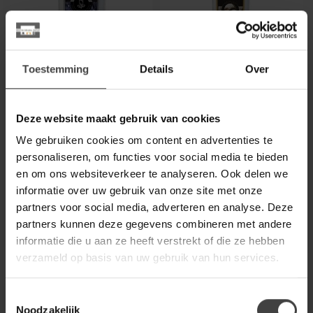
ASHLEIGH & BURWOOD
ASHLEIGH & BURWOOD
Toestemming
Details
Over
Geurlamp olie Jasmine
Geurlampolie
& Violet Leaf L 500ML
Cashmere Blankets L
500 ML
De Ashleigh & Burwood
Deze website maakt gebruik van cookies
geurlampen olie met de
Gezellig en geruststellend
betoverende geur van
als de zachtste deken, deze
We gebruiken cookies om content en advertenties te
jasmijn, roos ...
geur omhult je in de rust...
personaliseren, om functies voor social media te bieden
€15,95
€15,95
en om ons websiteverkeer te analyseren. Ook delen we
.
.
informatie over uw gebruik van onze site met onze
Op voorraad
Op voorraad
partners voor social media, adverteren en analyse. Deze
partners kunnen deze gegevens combineren met andere
informatie die u aan ze heeft verstrekt of die ze hebben
verzameld op basis van uw gebruik van hun services.
Toestemmingsselectie
Noodzakelijk