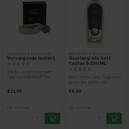
ASHLEIGH & BURWOOD
ASHLEIGH & BURWOOD
Vervangende lonten L
Geurlamp olie Soft
Cotton S 250 ML
Werkt uw lont niet meer
naar tevredenheid? Dan
Soft Cotton Lamp Fragrance
kunt u een nieuwe
is een fris zachte en
vervangende lon...
poederachtige geur. Ylang
€11,99
€8,49
ylang...
.
.
Op voorraad
Op voorraad