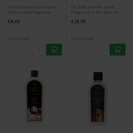
Heerlijk bloemig van geur,
De Baby powder Lamp
Peony Lamp Fragrance
Fragrance is een geur als
ademt een mooi boeket van
rozenblaasjes en
€8,49
€15,95
pioene...
poederachtige zac...
.
.
Op voorraad
Op voorraad