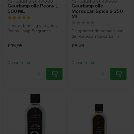
ASHLEIGH & BURWOOD
ASHLEIGH & BURWOOD
Geurlamp olie Peony L
Geurlamp olie
500 ML
Moroccan Spice S 250
ML
Heerlijk bloemig van geur,
Peony Lamp Fragrance
De spannende aroma’s van
ademt een mooi boeket van
de Moroccan Spice Lamp
pioene...
Fragrance ademenen een
€15,95
€8,49
Marokkaan...
.
.
Op voorraad
Op voorraad