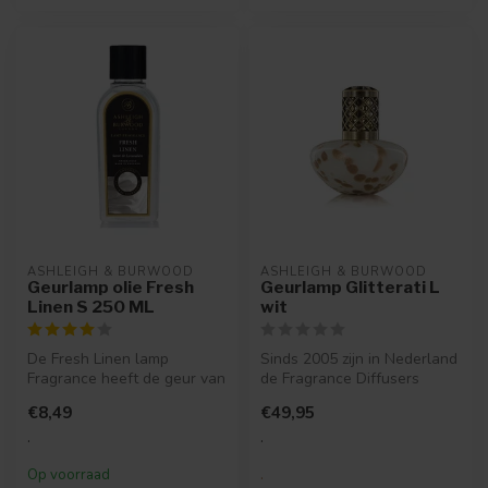
ASHLEIGH & BURWOOD
ASHLEIGH & BURWOOD
Geurlamp olie Fresh
Geurlamp Glitterati L
Linen S 250 ML
wit
De Fresh Linen lamp
Sinds 2005 zijn in Nederland
Fragrance heeft de geur van
de Fragrance Diffusers
frisse witte lakens
verkrijgbaar. Een Fragrance
€8,49
€49,95
wapperend in...
...
.
.
Op voorraad
.