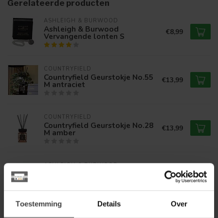
Gerelateerde producten
ASHLEIGH & BURWOOD
Ashleigh & Burwood
€8,99
Vervangende lonten S
COUNTRYFIELD
Countryfield Geurstokje No.55
€13,99
M antraciet
COUNTRYFIELD
Countryfield Geurstokje No.28
€13,99
M amber
ASHLEIGH & BURWOOD
Ashleigh & Burwood Geurlamp
€49,95
Tropical Sunset L goud
Toestemming
Details
Over
COUNTRYFIELD