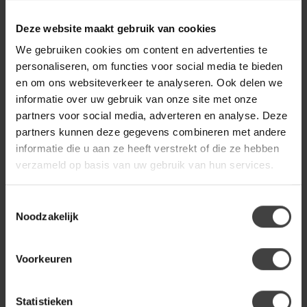
Countryfield Geurstokje No.35
€74,95
M helder/zwart
Deze website maakt gebruik van cookies
We gebruiken cookies om content en advertenties te
personaliseren, om functies voor social media te bieden
Ashleigh Burwood
(173)
diffuser
(173)
en om ons websiteverkeer te analyseren. Ook delen we
Diffuserolie
(173)
Effusie Lampen
(173)
Geur
(173)
informatie over uw gebruik van onze site met onze
partners voor social media, adverteren en analyse. Deze
geurbeleving
(173)
Geurlamp Olie
(173)
partners kunnen deze gegevens combineren met andere
geurlampolie
(173)
huisparfum
(173)
informatie die u aan ze heeft verstrekt of die ze hebben
verzameld op basis van uw gebruik van hun services.
Katalytische Geurlampen
(173)
Katalytische Lampen
(173)
lamp fragance
(173)
lampolie
(173)
Toestemmingsselectie
Noodzakelijk
Heb je een vraag over dit product?
Of heb je hulp nodig bij de bestelling? Neem gerust contact
Voorkeuren
op met onze klantenservice
info@dewoonwinkel.nl
of
+31
224 850 926
. We helpen je graag.
Statistieken