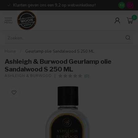
Klanten geven ons een 9,2 op webwinkelkeur!
Meer dan 7
9.2
0
MENU
Home
/
Geurlamp olie Sandalwood S 250 ML
Ashleigh & Burwood Geurlamp olie
Sandalwood S 250 ML
(0)
ASHLEIGH & BURWOOD