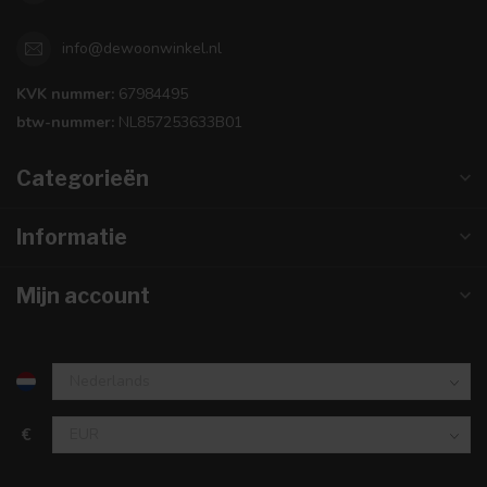
info@dewoonwinkel.nl
KVK nummer:
67984495
btw-nummer:
NL857253633B01
Categorieën
Informatie
Mijn account
€