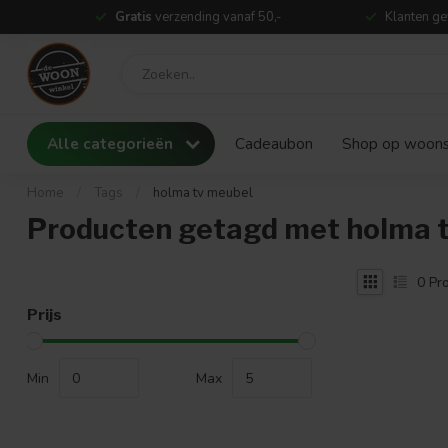
Gratis
verzending vanaf 50,-
Klanten ge
Alle categorieën
Cadeaubon
Shop op woonst
Home
/
Tags
/
holma tv meubel
Producten getagd met holma 
0
Pro
Prijs
Min
Max