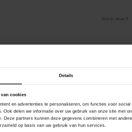
Toon
1
-
0
van 0
Meld je aa
aankoop? Bekijk dan de klantenservice
Details
Blijf op de hoo
telde vragen. Staat jouw vraag er niet
ontact met ons kunt opnemen.
 van cookies
bel Outlet
ent en advertenties te personaliseren, om functies voor social
. Ook delen we informatie over uw gebruik van onze site met on
e. Deze partners kunnen deze gegevens combineren met andere i
erzameld op basis van uw gebruik van hun services.