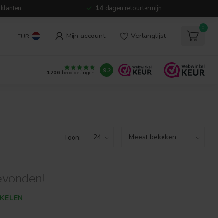
 klanten
14
dagen retourtermijn
0
Mijn account
Verlanglijst
EUR
9.2
1706
beoordelingen
Toon:
evonden!
KELEN