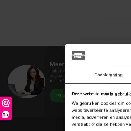
Meer informatie
Heb je vragen over onze artikelen of jouw 
Toestemming
pagina. Daar staan antwoorden op veel ges
tussen? Dan staat er ook vermeld hoe je c
Deze website maakt gebruik
Klantenservice
Houten Meu
We gebruiken cookies om cont
websiteverkeer te analyseren
9,2
media, adverteren en analys
verstrekt of die ze hebben v