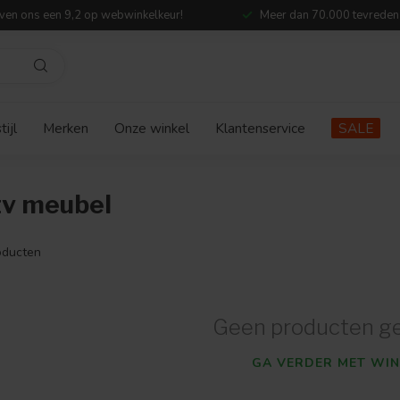
ven ons een 9,2 op webwinkelkeur!
Meer dan 70.000 tevreden
ijl
Merken
Onze winkel
Klantenservice
SALE
tv meubel
ducten
Geen producten g
GA VERDER MET WIN