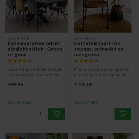
WOONSTIJL
WOONMAX
Eetkamerstoel velvet
Eettafelstoel Frizz -
straight stitch - Groen
cognac, antraciet en
of goud
mosgroen
Deze trendy eetkamerstoel
Mooie trendy eetkamerstoel
is uitgevoerd in velvet met
met zwart stalen frame en
een metalen frame. De
handige wielen.
€99,95
€135,00
stoe...
.
.
Op voorraad
Op voorraad