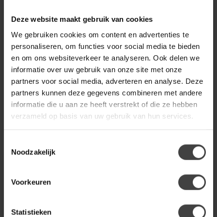
Eettafelstoel Lee -
Eetkamerstoel Bosca -
cognac, antraciet en
softyl cognac en
Deze website maakt gebruik van cookies
olijfgroen
antraciet
We gebruiken cookies om content en advertenties te
Mooie trendy eetkamerstoel
Een heerlijk zittende
personaliseren, om functies voor social media te bieden
met zwart stalen frame en
kuipstoel met armleuning en
en om ons websiteverkeer te analyseren. Ook delen we
handige wielen.
wielen.
€139,00
€119,00
informatie over uw gebruik van onze site met onze
€199,00
.
.
partners voor social media, adverteren en analyse. Deze
partners kunnen deze gegevens combineren met andere
.
Op voorraad
informatie die u aan ze heeft verstrekt of die ze hebben
verzameld op basis van uw gebruik van hun services.
Toestemmingsselectie
Noodzakelijk
-7%
Voorkeuren
Statistieken