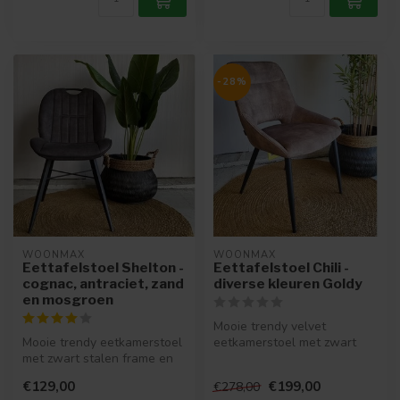
-28%
WOONMAX
WOONMAX
Eettafelstoel Shelton -
Eettafelstoel Chili -
cognac, antraciet, zand
diverse kleuren Goldy
en mosgroen
Mooie trendy velvet
Mooie trendy eetkamerstoel
eetkamerstoel met zwart
met zwart stalen frame en
stalen frame. Het zitcomfort?
handig handvat
Dat is...
€129,00
€199,00
€278,00