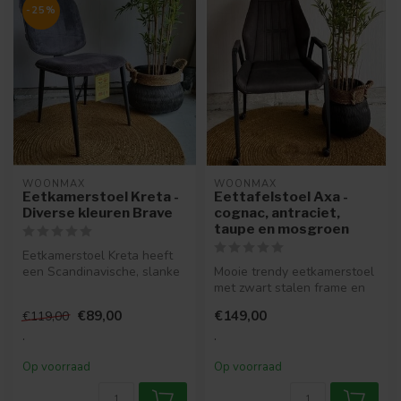
-25%
WOONMAX
WOONMAX
Eetkamerstoel Kreta -
Eettafelstoel Axa -
Diverse kleuren Brave
cognac, antraciet,
taupe en mosgroen
Eetkamerstoel Kreta heeft
een Scandinavische, slanke
Mooie trendy eetkamerstoel
uitstraling. Met zijn zacht...
met zwart stalen frame en
handige wielen.
€89,00
€149,00
€119,00
.
.
Op voorraad
Op voorraad