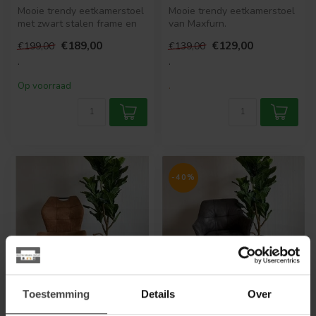
Mooie trendy eetkamerstoel
Mooie trendy eetkamerstoel
met zwart stalen frame en
van Maxfurn.
handige wielen.
€189,00
€129,00
€199,00
€139,00
.
.
Op voorraad
.
-40%
Toestemming
Details
Over
WOONMAX
WOONMAX