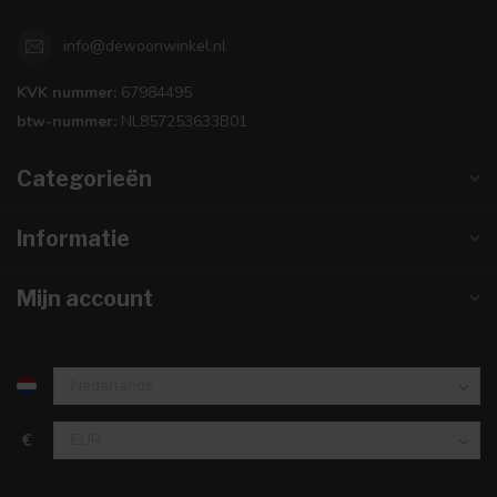
info@dewoonwinkel.nl
KVK nummer:
67984495
btw-nummer:
NL857253633B01
Categorieën
Informatie
Mijn account
€