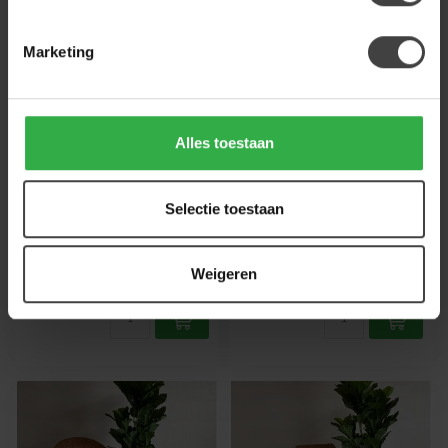
Marketing
WOONMAX
WOONMAX
Eettafelstoel Amara -
Eettafelstoel Floria -
cognac, antraciet en
cognac, antraciet, lever
mosgroen
en mosgroen
Alles toestaan
Mooie trendy eetkamerstoel
Mooie trendy eetkamerstoel
met zwart stalen frame
met zwart stalen frame en
Selectie toestaan
handige wielen en handvat.
€129,00
€159,00
€139,00
.
.
Weigeren
.
Op voorraad