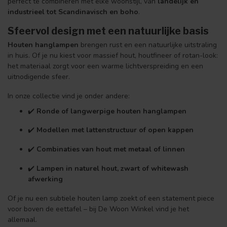
perfect te combineren met elke woonstijl, van
landelijk en
industrieel tot Scandinavisch en boho
.
Sfeervol design met een natuurlijke basis
Houten hanglampen
brengen rust en een natuurlijke uitstraling
in huis. Of je nu kiest voor massief hout, houtfineer of rotan-look:
het materiaal zorgt voor een warme lichtverspreiding en een
uitnodigende sfeer.
In onze collectie vind je onder andere:
✔️
Ronde of langwerpige houten hanglampen
✔️
Modellen met lattenstructuur of open kappen
✔️
Combinaties van hout met metaal of linnen
✔️
Lampen in naturel hout, zwart of whitewash
afwerking
Of je nu een subtiele houten lamp zoekt of een statement piece
voor boven de eettafel – bij De Woon Winkel vind je het
allemaal.