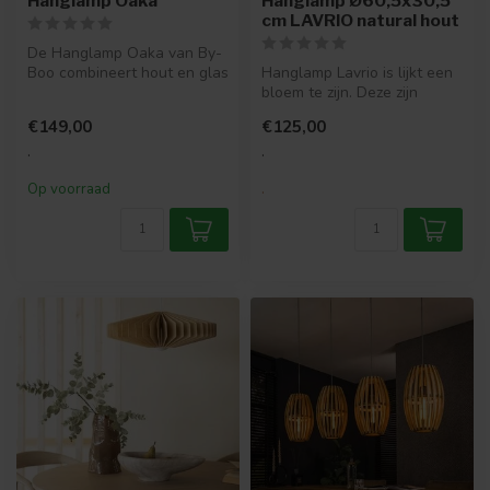
Hanglamp Oaka
Hanglamp Ø60,5x30,5
cm LAVRIO natural hout
De Hanglamp Oaka van By-
Boo combineert hout en glas
Hanglamp Lavrio is lijkt een
in een strak en stijlvol des...
bloem te zijn. Deze zijn
voorzien van een zachte na...
€149,00
€125,00
.
.
Op voorraad
.