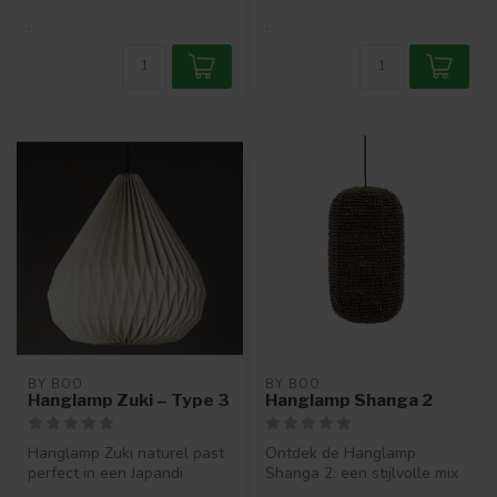
.
.
BY BOO
BY BOO
Hanglamp Zuki – Type 3
Hanglamp Shanga 2
Hanglamp Zuki naturel past
Ontdek de Hanglamp
perfect in een Japandi
Shanga 2: een stijlvolle mix
inrichting. De lamp gemaakt
van ijzer en gerecycled hout.