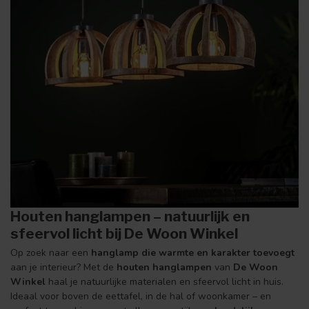
Houten hanglampen – natuurlijk en
sfeervol licht bij De Woon Winkel
Op zoek naar een
hanglamp die warmte en karakter toevoegt
aan je interieur? Met de
houten hanglampen
van
De Woon
Winkel
haal je natuurlijke materialen en sfeervol licht in huis.
Ideaal voor boven de eettafel, in de hal of woonkamer – en