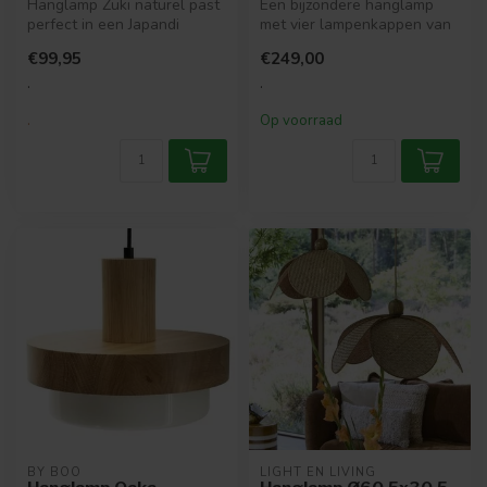
Hanglamp Zuki naturel past
Een bijzondere hanglamp
perfect in een Japandi
met vier lampenkappen van
inrichting. De lamp gemaakt
massief mangohout. De
€99,95
€249,00
va...
wijze wa...
.
.
.
Op voorraad
BY BOO
LIGHT EN LIVING