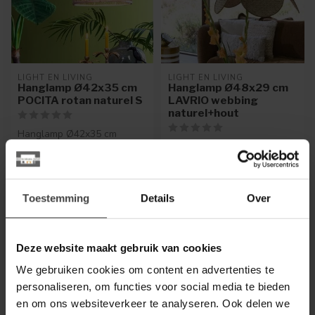
LIGHT EN LIVING
LIGHT EN LIVING
Hanglamp Ø42x35 cm
Hanglamp Ø48x29 cm
POCITA rotan naturel S
LAVRIO webbing
naturel+hout
Hanglamp Ø42x35 cm
POCITA rotan naturel
Hanglamp Lavrio is lijkt een
bloem te zijn. Deze zijn
voorzien van een zachte na...
€79,95
€115,00
.
.
Toestemming
Details
Over
Op voorraad
.
Deze website maakt gebruik van cookies
We gebruiken cookies om content en advertenties te
personaliseren, om functies voor social media te bieden
en om ons websiteverkeer te analyseren. Ook delen we
-11%