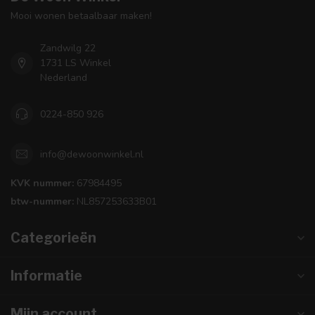
Mooi wonen betaalbaar maken!
Zandwilg 22
1731 LS Winkel
Nederland
0224-850 926
info@dewoonwinkel.nl
KVK nummer:
67984495
btw-nummer:
NL857253633B01
Categorieën
Informatie
Mijn account