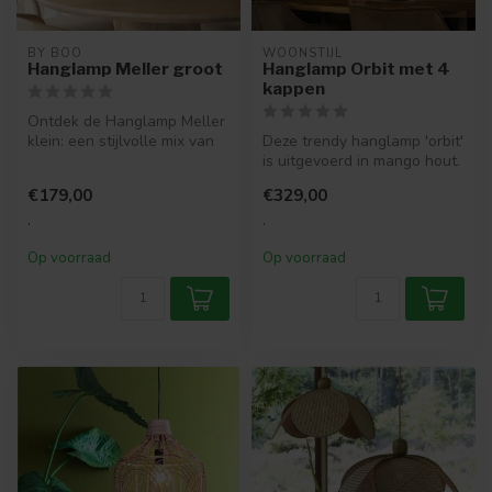
BY BOO
WOONSTIJL
Hanglamp Meller groot
Hanglamp Orbit met 4
kappen
Ontdek de Hanglamp Meller
klein: een stijlvolle mix van
Deze trendy hanglamp 'orbit'
hout en ijzer. Perfect v...
is uitgevoerd in mango hout.
De houten spijlen geve...
€179,00
€329,00
.
.
Op voorraad
Op voorraad