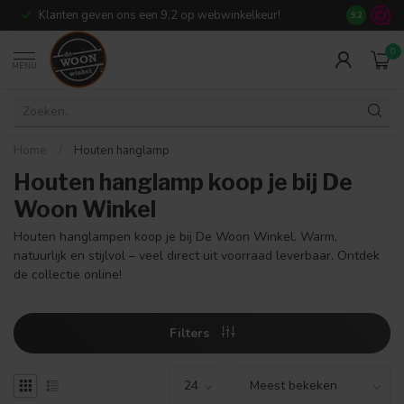
Klanten geven ons een 9,2 op webwinkelkeur!
Meer dan 7
9.2
0
MENU
Home
/
Houten hanglamp
Houten hanglamp koop je bij De
Woon Winkel
Houten hanglampen koop je bij De Woon Winkel. Warm,
natuurlijk en stijlvol – veel direct uit voorraad leverbaar. Ontdek
de collectie online!
Filters