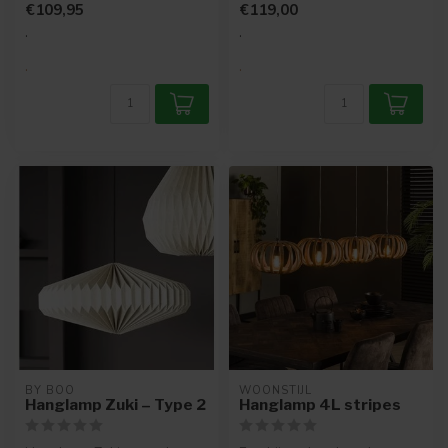
€109,95
€119,00
va...
Pe...
.
.
.
.
BY BOO
WOONSTIJL
Hanglamp Zuki – Type 2
Hanglamp 4L stripes