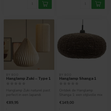
BY BOO
BY BOO
Hanglamp Zuki – Type 1
Hanglamp Shanga 1
Hanglamp Zuki naturel past
Ontdek de Hanglamp
perfect in een Japandi
Shanga 1: een stijlvolle mix
inrichting. De lamp gemaakt
van ijzer en gerecycled hout.
€89,95
€149,00
va...
Pe...
.
.