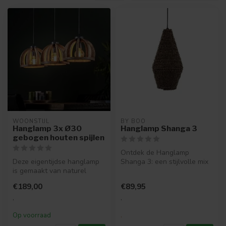
WOONSTIJL
BY BOO
Hanglamp 3x Ø30
Hanglamp Shanga 3
gebogen houten spijlen
Ontdek de Hanglamp
Deze eigentijdse hanglamp
Shanga 3: een stijlvolle mix
is gemaakt van naturel
van ijzer en gerecycled hout.
mango hout. Deze houten
Pe...
€189,00
€89,95
lamp he...
.
.
Op voorraad
.