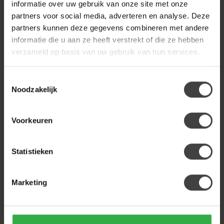
informatie over uw gebruik van onze site met onze
partners voor social media, adverteren en analyse. Deze
partners kunnen deze gegevens combineren met andere
informatie die u aan ze heeft verstrekt of die ze hebben
verzameld op basis van uw gebruik van hun services.
Toestemmingsselectie
Noodzakelijk
LIGHT EN LIVING
BY BOO
Hanglamp Ø48x43 cm
Hanglamp Meller klein
POCITA rotan naturel L
Voorkeuren
Ontdek de Hanglamp Meller
Hanglamp Ø48x43 cm
klein: een stijlvolle mix van
POCITA rotan naturel L
hout en ijzer. Perfect v...
Statistieken
€84,95
€149,00
€94,95
.
.
Marketing
Op voorraad
Op voorraad