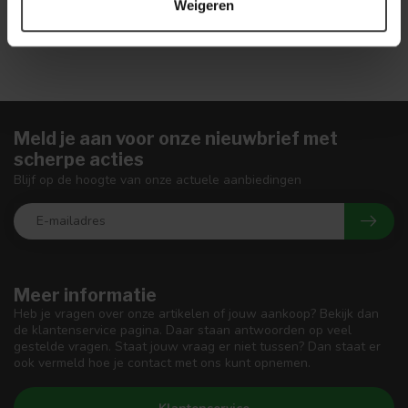
Weigeren
Meld je aan voor onze nieuwbrief met
scherpe acties
Blijf op de hoogte van onze actuele aanbiedingen
Meer informatie
Heb je vragen over onze artikelen of jouw aankoop? Bekijk dan
de klantenservice pagina. Daar staan antwoorden op veel
gestelde vragen. Staat jouw vraag er niet tussen? Dan staat er
ook vermeld hoe je contact met ons kunt opnemen.