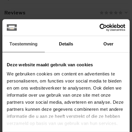
Reviews
Gerelateerde producten
Toestemming
Details
Over
BY BOO
By Boo Vloerkleed Ogani
€699,00
240x340 cm
Deze website maakt gebruik van cookies
We gebruiken cookies om content en advertenties te
Heb je een vraag over dit product?
personaliseren, om functies voor social media te bieden
Of heb je hulp nodig bij de bestelling? Neem gerust contact
en om ons websiteverkeer te analyseren. Ook delen we
op met onze klantenservice
info@dewoonwinkel.nl
of
+31
informatie over uw gebruik van onze site met onze
224 850 926
. We helpen je graag.
partners voor social media, adverteren en analyse. Deze
partners kunnen deze gegevens combineren met andere
informatie die u aan ze heeft verstrekt of die ze hebben
Recent bekeken
verzameld op basis van uw gebruik van hun services.