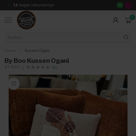
14
dagen retourtermijn
9.2
0
MENU
Home
/
Kussen Ogani
By Boo Kussen Ogani
(0)
BY BOO