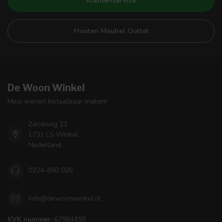
Klantenservice
Houten Meubel Outlet
De Woon Winkel
Mooi wonen betaalbaar maken!
Zandwilg 22
1731 LS Winkel
Nederland
0224-850 926
info@dewoonwinkel.nl
KVK nummer:
67984495