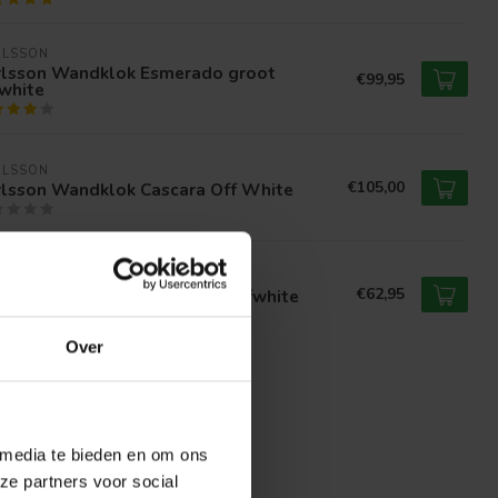
RLSSON
rlsson Wandklok Esmerado groot
€99,95
white
RLSSON
€105,00
rlsson Wandklok Cascara Off White
RLSSON
€62,95
rlsson Wandklok Esmerado offwhite
Over
 media te bieden en om ons
ze partners voor social