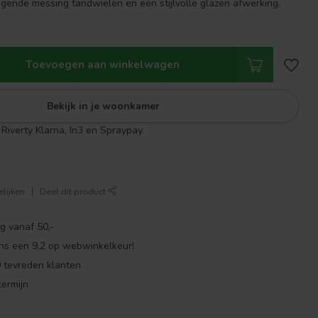
ende messing tandwielen en een stijlvolle glazen afwerking.
Toevoegen aan winkelwagen
Bekijk in je woonkamer
Riverty Klarna, In3 en Spraypay.
lijken
Deel dit product
g vanaf 50,-
ns een 9,2 op webwinkelkeur!
 tevreden klanten
ermijn