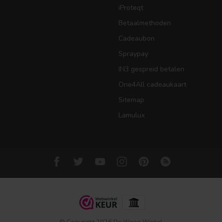
iProteqt
Betaalmethoden
Cadeaubon
Spraypay
IN3 gespreid betalen
One4All cadeaukaart
Sitemap
Lamulux
© Copyright 2026 De Woon Winkel