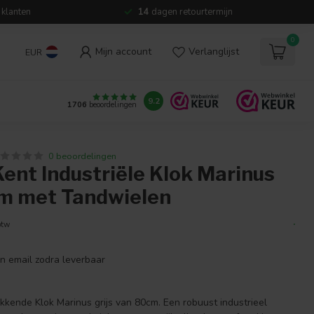
 klanten
14
dagen retourtermijn
0
Mijn account
Verlanglijst
EUR
9.2
1706
beoordelingen
0 beoordelingen
ent Industriële Klok Marinus
cm met Tandwielen
.
btw
en email zodra leverbaar
kende Klok Marinus grijs van 80cm. Een robuust industrieel