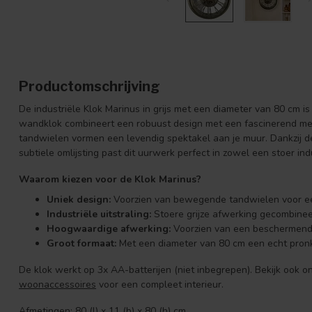
Productomschrijving
De industriële Klok Marinus in grijs met een diameter van 80 cm i
wandklok combineert een robuust design met een fascinerend m
tandwielen vormen een levendig spektakel aan je muur. Dankzij de
subtiele omlijsting past dit uurwerk perfect in zowel een stoer ind
Waarom kiezen voor de Klok Marinus?
Uniek design:
Voorzien van bewegende tandwielen voor ee
Industriële uitstraling:
Stoere grijze afwerking gecombinee
Hoogwaardige afwerking:
Voorzien van een beschermende
Groot formaat:
Met een diameter van 80 cm een echt pron
De klok werkt op 3x AA-batterijen (niet inbegrepen). Bekijk ook 
woonaccessoires
voor een compleet interieur.
Afmetingen: 80 (l) x 11 (b) x 80 (h) cm