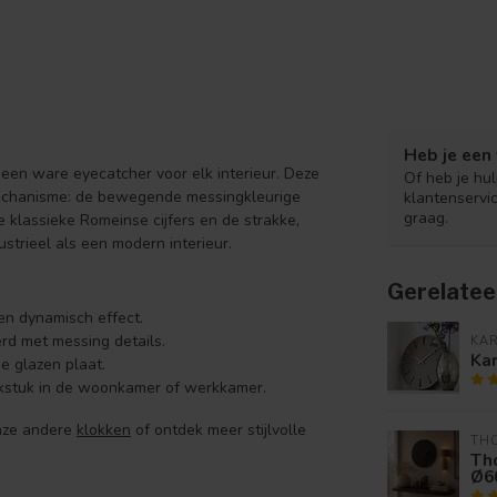
Heb je een 
s een ware eyecatcher voor elk interieur. Deze
Of heb je hu
echanisme: de bewegende messingkleurige
klantenservi
graag.
 klassieke Romeinse cijfers en de strakke,
ustrieel als een modern interieur.
Gerelatee
n dynamisch effect.
rd met messing details.
KA
Ka
 glazen plaat.
kstuk in de woonkamer of werkkamer.
onze andere
klokken
of ontdek meer stijlvolle
TH
Th
Ø6