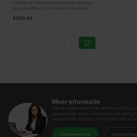
Ontdek de indrukwekkende Klok Marinus
grijs van 80cm. Een robuust industrieel
pr...
€299,00
.
.
Meer informatie
Heb je vragen over onze artikelen of jouw 
pagina. Daar staan antwoorden op veel ges
tussen? Dan staat er ook vermeld hoe je c
Klantenservice
Houten Meu