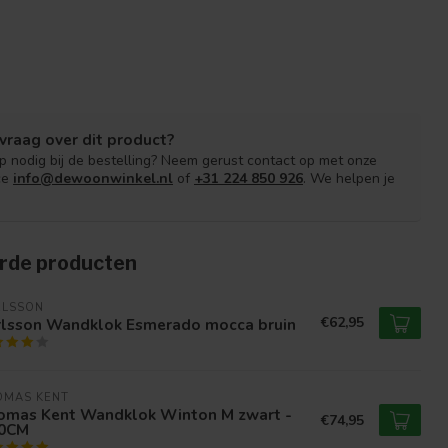
vraag over dit product?
lp nodig bij de bestelling? Neem gerust contact op met onze
ce
info@dewoonwinkel.nl
of
+31 224 850 926
. We helpen je
rde producten
RLSSON
€62,95
rlsson Wandklok Esmerado mocca bruin
OMAS KENT
omas Kent Wandklok Winton M zwart -
€74,95
0CM