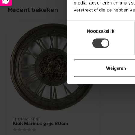
media, adverteren en analys
Recent bekeken
verstrekt of die ze hebben v
Toestemmingsselectie
Noodzakelijk
Weigeren
THOMAS KENT
Klok Marinus grijs 80cm