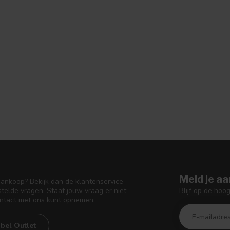
Meld je aa
aankoop? Bekijk dan de klantenservice
Blijf op de hoo
telde vragen. Staat jouw vraag er niet
ontact met ons kunt opnemen.
bel Outlet