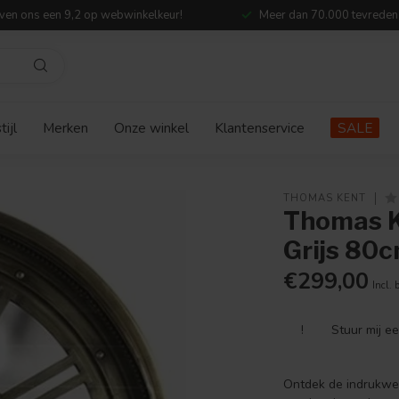
ven ons een 9,2 op webwinkelkeur!
Meer dan 70.000 tevreden
ijl
Merken
Onze winkel
Klantenservice
SALE
THOMAS KENT
Thomas K
Grijs 80
€299,00
Incl. 
!
Stuur mij e
Ontdek de indrukwek