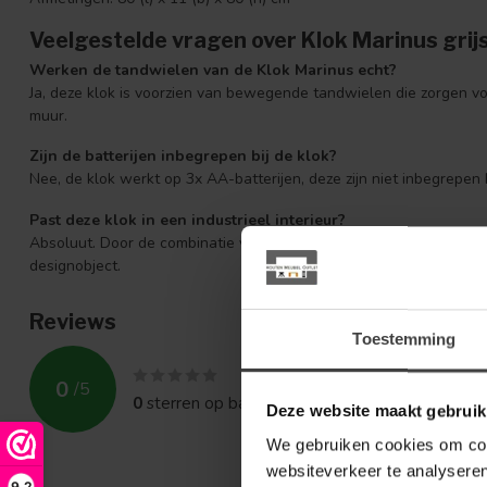
Veelgestelde vragen over Klok Marinus gri
Werken de tandwielen van de Klok Marinus echt?
Ja, deze klok is voorzien van bewegende tandwielen die zorgen v
muur.
Zijn de batterijen inbegrepen bij de klok?
Nee, de klok werkt op 3x AA-batterijen, deze zijn niet inbegrepen b
Past deze klok in een industrieel interieur?
Absoluut. Door de combinatie van grijs metaal, messing tandwielen 
designobject.
Reviews
Toestemming
0
/
5
0
sterren op basis van
0
beoordelingen
Deze website maakt gebruik
We gebruiken cookies om cont
websiteverkeer te analyseren
9,2