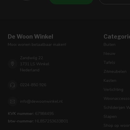
De Woon Winkel
Categori
Mooi wonen betaalbaar maken!
Buiten
Nieuw
Zandwilg 22
Tafels
1731 LS Winkel
Nederland
Zitmeubelen
Kasten
0224-850 926
Verlichting
Woonaccessoi
info@dewoonwinkel.nl
Schilderijen 
KVK nummer:
67984495
Slapen
btw-nummer:
NL857253633B01
Shop op woons