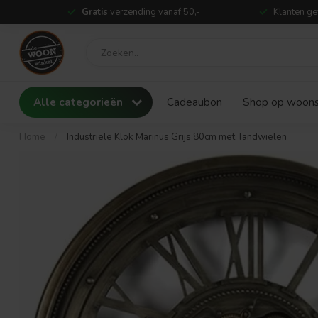
Gratis
verzending vanaf 50,-
Klanten ge
Alle categorieën
Cadeaubon
Shop op woonst
Home
/
Industriële Klok Marinus Grijs 80cm met Tandwielen