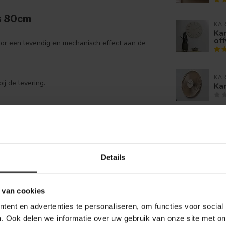
js 80cm
KA
Ka
off
oor een levendig en mechanisch effect aan de
KA
ij de levering.
Ka
en Romeinse cijfers is dit een typisch industrieel
KA
Ka
Details
Je beoordeling toevoegen
 van cookies
ent en advertenties te personaliseren, om functies voor social
. Ook delen we informatie over uw gebruik van onze site met on