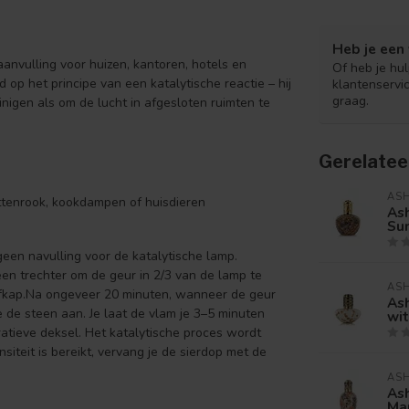
Heb je een 
anvulling voor huizen, kantoren, hotels en
Of heb je hu
op het principe van een katalytische reactie – hij
klantenservi
graag.
igen als om de lucht in afgesloten ruimten te
Gerelatee
AS
ettenrook, kookdampen of huisdieren
As
Su
geen navulling voor de katalytische lamp.
en trechter om de geur in 2/3 van de lamp te
AS
doofkap.Na ongeveer 20 minuten, wanneer de geur
Ash
e de steen aan. Je laat de vlam je 3–5 minuten
wit
ratieve deksel. Het katalytische proces wordt
iteit is bereikt, vervang je de sierdop met de
AS
As
Mar