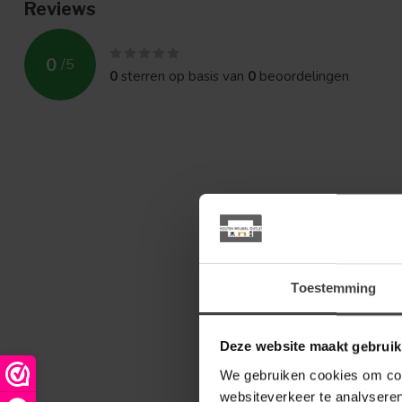
Reviews
0
/
5
0
sterren op basis van
0
beoordelingen
Toestemming
Deze website maakt gebruik
We gebruiken cookies om cont
websiteverkeer te analyseren