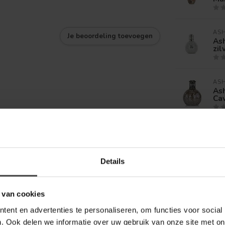
AS
Je beoordeling toevoegen
As
zil
AS
As
Ca
Ashle
Eff
Details
Geurl
Kat
 van cookies
ent en advertenties te personaliseren, om functies voor social
. Ook delen we informatie over uw gebruik van onze site met on