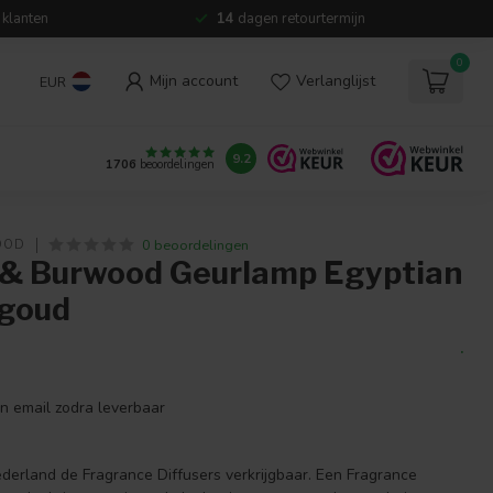
 klanten
14
dagen retourtermijn
0
Mijn account
Verlanglijst
EUR
9.2
1706
beoordelingen
0 beoordelingen
OOD
 & Burwood Geurlamp Egyptian
 goud
.
en email zodra leverbaar
ederland de Fragrance Diffusers verkrijgbaar. Een Fragrance