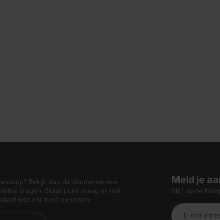
Meld je aa
aankoop? Bekijk dan de klantenservice
Blijf op de hoo
telde vragen. Staat jouw vraag er niet
ontact met ons kunt opnemen.