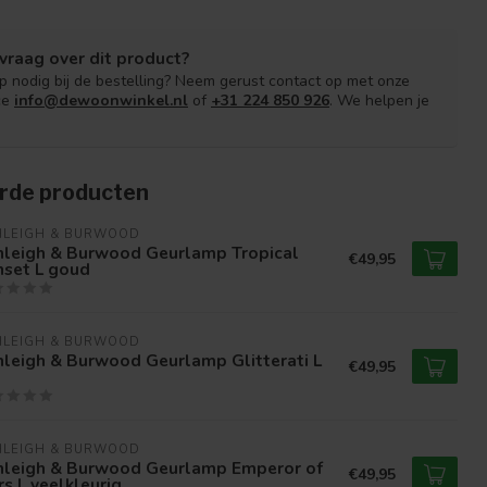
vraag over dit product?
lp nodig bij de bestelling? Neem gerust contact op met onze
ce
info@dewoonwinkel.nl
of
+31 224 850 926
. We helpen je
rde producten
HLEIGH & BURWOOD
hleigh & Burwood Geurlamp Tropical
€49,95
nset L goud
HLEIGH & BURWOOD
leigh & Burwood Geurlamp Glitterati L
€49,95
HLEIGH & BURWOOD
hleigh & Burwood Geurlamp Emperor of
€49,95
s L veelkleurig