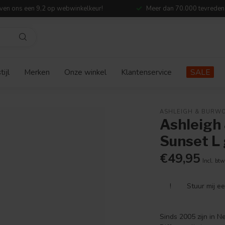
ven ons een 9,2 op webwinkelkeur!
Meer dan 70.000 tevreden
ijl
Merken
Onze winkel
Klantenservice
SALE
ASHLEIGH & BURW
Ashleigh
Sunset L
€49,95
Incl. btw
!
Stuur mij e
Sinds 2005 zijn in N