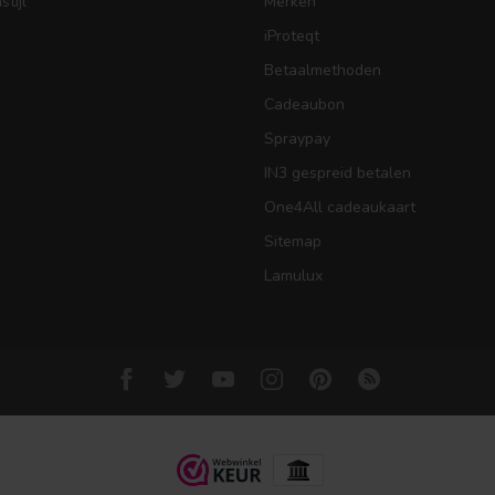
tijl
Merken
iProteqt
Betaalmethoden
Cadeaubon
Spraypay
IN3 gespreid betalen
One4All cadeaukaart
Sitemap
Lamulux