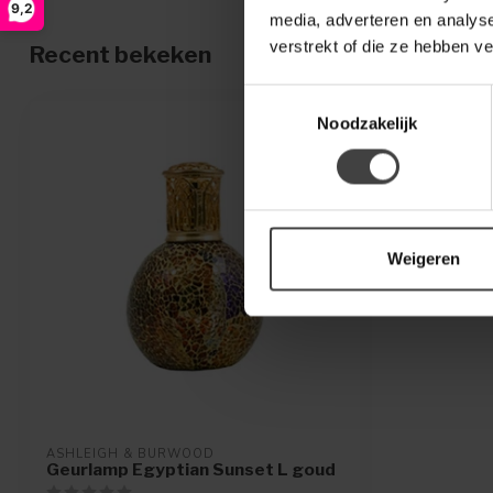
9,2
media, adverteren en analys
verstrekt of die ze hebben v
Recent bekeken
Toestemmingsselectie
Noodzakelijk
Weigeren
ASHLEIGH & BURWOOD
Geurlamp Egyptian Sunset L goud