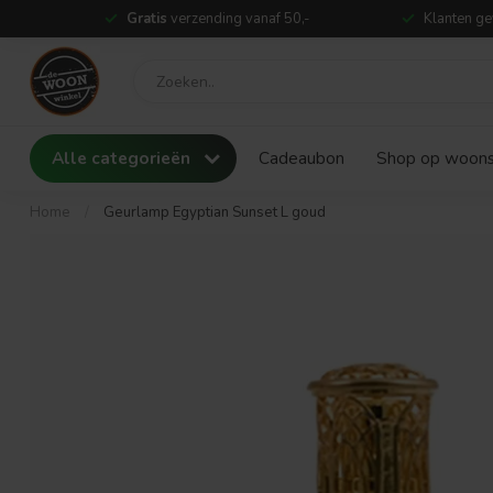
Gratis
verzending vanaf 50,-
Klanten ge
Alle categorieën
Cadeaubon
Shop op woonst
Home
/
Geurlamp Egyptian Sunset L goud