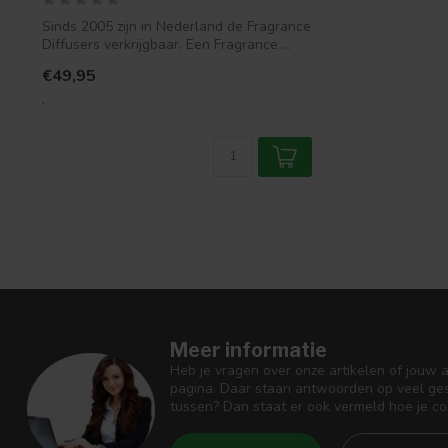
Sinds 2005 zijn in Nederland de Fragrance
Diffusers verkrijgbaar. Een Fragrance ...
€49,95
.
.
Meer informatie
Heb je vragen over onze artikelen of jouw 
pagina. Daar staan antwoorden op veel ges
tussen? Dan staat er ook vermeld hoe je c