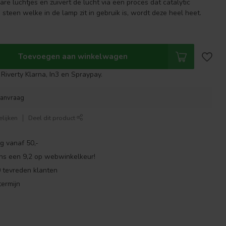
nare luchtjes en zuivert de lucht via een proces dat catalytic
e steen welke in de lamp zit in gebruik is, wordt deze heel heet.
Toevoegen aan winkelwagen
Riverty Klarna, In3 en Spraypay.
aanvraag
lijken
Deel dit product
g vanaf 50,-
ns een 9,2 op webwinkelkeur!
 tevreden klanten
ermijn