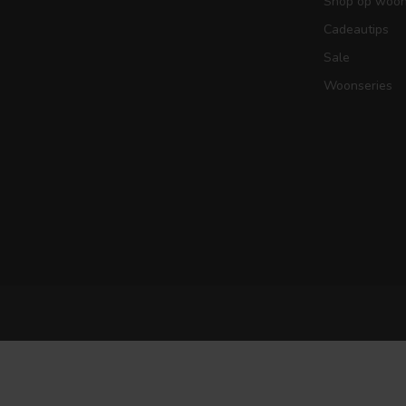
Shop op woons
Cadeautips
Sale
Woonseries