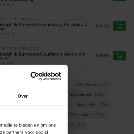
HLEIGH & BURWOOD
hleigh & Burwood Geurlamp Paradiso L
€49,95
ver
HLEIGH & BURWOOD
hleigh & Burwood Geurlamp Aladdin's
€39,95
ve S
igh Burwood
(173)
diffuser
(173)
Diffuserolie
(173)
usie Lampen
(173)
Geur
(173)
geurbeleving
(173)
Over
amp Olie
(173)
geurlampolie
(173)
huisparfum
(173)
alytische Geurlampen
(173)
Katalytische Lampen
(173)
lamp fragance
(173)
lampolie
(173)
 media te bieden en om ons
ze partners voor social