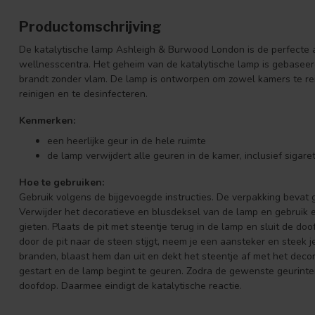
Productomschrijving
De katalytische lamp Ashleigh & Burwood London is de perfecte a
wellnesscentra. Het geheim van de katalytische lamp is gebaseerd 
brandt zonder vlam. De lamp is ontworpen om zowel kamers te rein
reinigen en te desinfecteren.
Kenmerken:
een heerlijke geur in de hele ruimte
de lamp verwijdert alle geuren in de kamer, inclusief sigar
Hoe te gebruiken:
Gebruik volgens de bijgevoegde instructies. De verpakking bevat 
Verwijder het decoratieve en blusdeksel van de lamp en gebruik e
gieten. Plaats de pit met steentje terug in de lamp en sluit de 
door de pit naar de steen stijgt, neem je een aansteker en steek j
branden, blaast hem dan uit en dekt het steentje af met het deco
gestart en de lamp begint te geuren. Zodra de gewenste geurintens
doofdop. Daarmee eindigt de katalytische reactie.