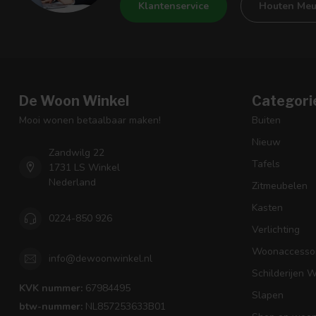
Klantenservice
Houten Meu
De Woon Winkel
Categori
Mooi wonen betaalbaar maken!
Buiten
Nieuw
Zandwilg 22
Tafels
1731 LS Winkel
Nederland
Zitmeubelen
Kasten
0224-850 926
Verlichting
Woonaccessoi
info@dewoonwinkel.nl
Schilderijen 
KVK nummer:
67984495
Slapen
btw-nummer:
NL857253633B01