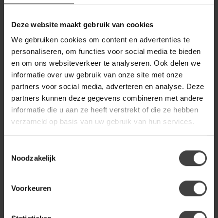
WOOOD
Deze website maakt gebruik van cookies
Woood Freddie Hoekbank
€1.399,00
Links Bruin
We gebruiken cookies om content en advertenties te
personaliseren, om functies voor social media te bieden
en om ons websiteverkeer te analyseren. Ook delen we
WOOOD
informatie over uw gebruik van onze site met onze
Woood Freddie Hoekbank
€1.399,00
Links Lever
partners voor social media, adverteren en analyse. Deze
partners kunnen deze gegevens combineren met andere
informatie die u aan ze heeft verstrekt of die ze hebben
WOOOD
verzameld op basis van uw gebruik van hun services.
Woood Freddie Hoekbank
€1.399,00
Links Naturel
Toestemmingsselectie
Noodzakelijk
Heb je een vraag over dit product?
Voorkeuren
Of heb je hulp nodig bij de bestelling? Neem gerust contact
op met onze klantenservice
info@dewoonwinkel.nl
of
+31
224 850 926
. We helpen je graag.