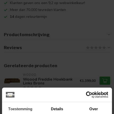
Klanten geven ons een 9,2 op webwinkelkeur!
Meer dan 70.000 tevreden klanten
14
dagen retourtermijn
Productomschrijving
Reviews
Gerelateerde producten
WOOOD
Woood Freddie Hoekbank
€1.399,00
Links Brons
WOOOD
Woood Freddie Hoekbank
€1.399,00
Links Warm Groen
Toestemming
Details
Over