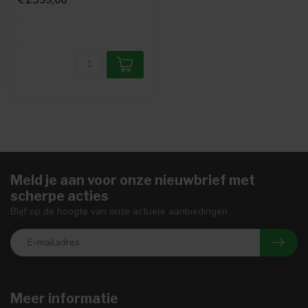
is verva...
.
.
Meld je aan voor onze nieuwbrief met
scherpe acties
Blijf op de hoogte van onze actuele aanbiedingen
Meer informatie