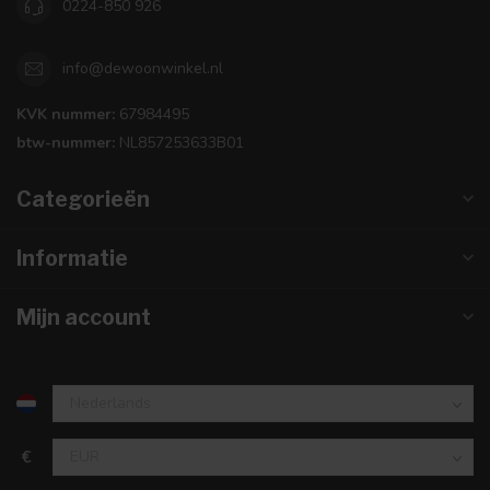
0224-850 926
info@dewoonwinkel.nl
KVK nummer:
67984495
btw-nummer:
NL857253633B01
Categorieën
Informatie
Mijn account
€