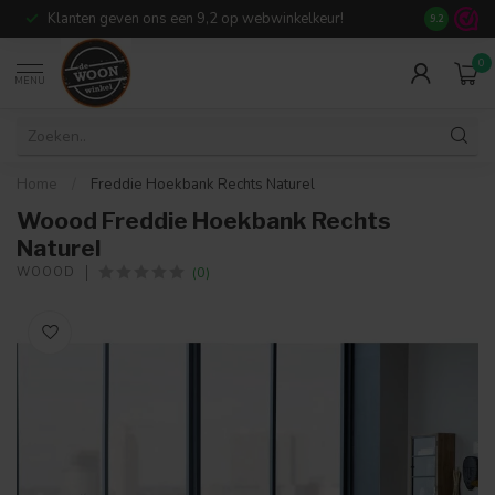
Klanten geven ons een 9,2 op webwinkelkeur!
Meer dan 7
9.2
0
MENU
Home
/
Freddie Hoekbank Rechts Naturel
Woood Freddie Hoekbank Rechts
Naturel
(0)
WOOOD