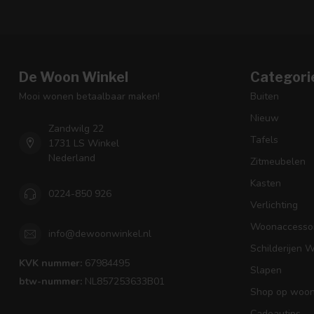
De Woon Winkel
Categori
Mooi wonen betaalbaar maken!
Buiten
Nieuw
Zandwilg 22
Tafels
1731 LS Winkel
Nederland
Zitmeubelen
Kasten
0224-850 926
Verlichting
Woonaccessoi
info@dewoonwinkel.nl
Schilderijen 
KVK nummer:
67984495
Slapen
btw-nummer:
NL857253633B01
Shop op woons
Cadeautips