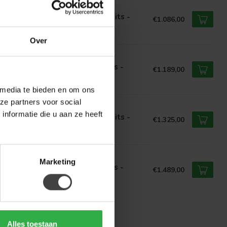
T ANKER
 Anker Eettafelbank Lara 3,5 zits -
€1.086,00
erse kleuren
Over
T ANKER
 Anker Eettafelbank Lara 4 zits -
€1.189,00
erse kleuren
 media te bieden en om ons
ze partners voor social
T ANKER
nformatie die u aan ze heeft
 Anker Eettafelbank Lara 4,5 zits -
€1.325,00
erse kleuren
T ANKER
Marketing
 Anker Eettafelbank Lara 5 zits -
€1.489,00
erse kleuren
Alles toestaan