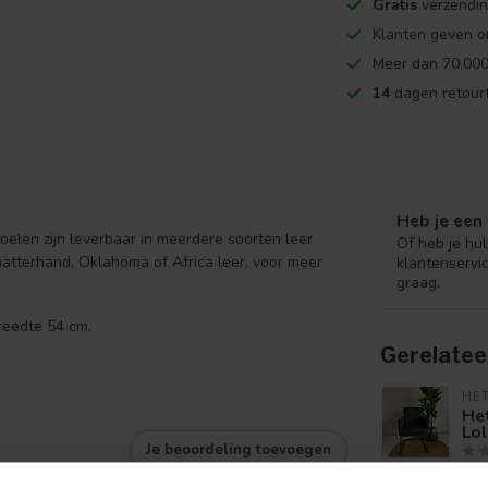
Gratis
verzendin
Klanten geven o
Meer dan 70.000
14
dagen retourt
Heb je een 
toelen zijn leverbaar in meerdere soorten leer
Of heb je hu
atterhand, Oklahoma of Africa leer, voor meer
klantenservi
graag.
breedte 54 cm.
Gerelatee
HE
Het
Lol
Je beoordeling toevoegen