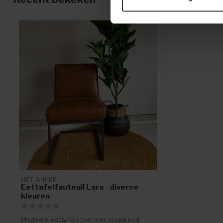
HET ANKER
Eettafelfauteuil Lara - diverse
kleuren
Moderne eettafelstoel met ongekend