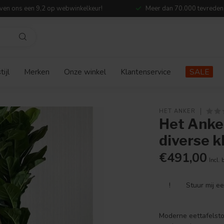
ven ons een 9,2 op webwinkelkeur!
Meer dan 70.000 tevreden
ijl
Merken
Onze winkel
Klantenservice
SALE
HET ANKER
Het Anker
diverse k
€491,00
Incl. 
!
Stuur mij e
Moderne eettafelsto