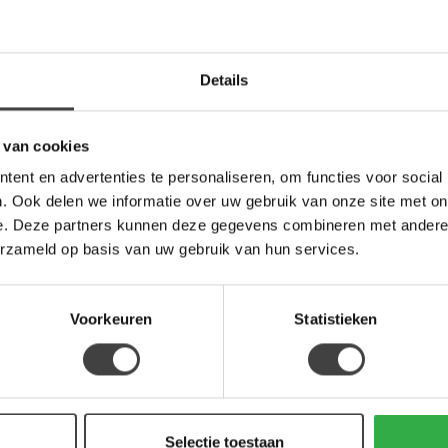
HE
Het
div
Details
HE
Het
div
 van cookies
ent en advertenties te personaliseren, om functies voor social
. Ook delen we informatie over uw gebruik van onze site met on
HE
e. Deze partners kunnen deze gegevens combineren met andere i
Het
div
erzameld op basis van uw gebruik van hun services.
HE
Voorkeuren
Statistieken
Het
div
Selectie toestaan