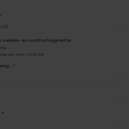
.
*
se vlekken- en constructiegarantie:
ntie
antie per stoel (+€24,95)
ning::
*
:
*