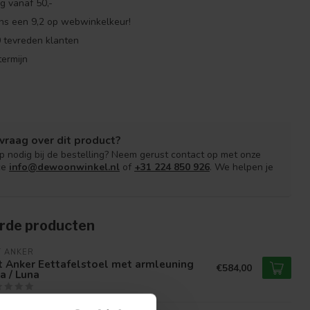
g vanaf 50,-
ns een 9,2 op webwinkelkeur!
 tevreden klanten
ermijn
vraag over dit product?
lp nodig bij de bestelling? Neem gerust contact op met onze
ce
info@dewoonwinkel.nl
of
+31 224 850 926
. We helpen je
rde producten
T ANKER
 Anker Eettafelstoel met armleuning
€584,00
a / Luna