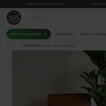
Gratis
verzending vanaf 50,-
Klanten ge
Alle categorieën
Cadeaubon
Shop op woonst
Home
/
Eettafelfauteuil Lara - diverse kleuren