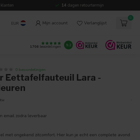
 klanten
14
dagen retourtermijn
0
Mijn account
Verlanglijst
EUR
9.2
1706
beoordelingen
0 beoordelingen
 Eettafelfauteuil Lara -
leuren
.
btw
en email zodra leverbaar
el met ongekend zitcomfort. Hier kun je echt een complete avond