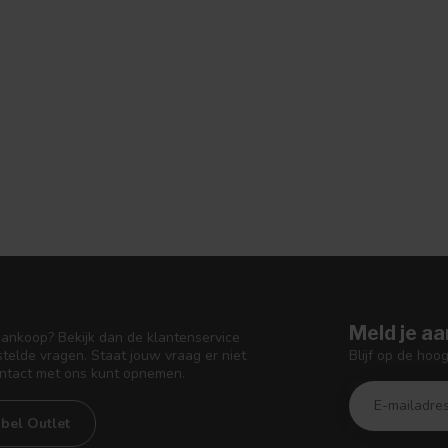
Meld je aa
aankoop? Bekijk dan de klantenservice
Blijf op de hoo
telde vragen. Staat jouw vraag er niet
ontact met ons kunt opnemen.
bel Outlet