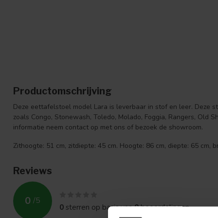
Productomschrijving
Deze eettafelstoel model Lara is leverbaar in stof en leer. Deze s
zoals Congo, Stonewash, Toledo, Molado, Foggia, Rangers, Old Sh
informatie neem contact op met ons of bezoek de showroom.
Zithoogte: 51 cm, zitdiepte: 45 cm. Hoogte: 86 cm, diepte: 65 cm, 
Reviews
0
/
5
0
sterren op basis van
0
beoordelingen