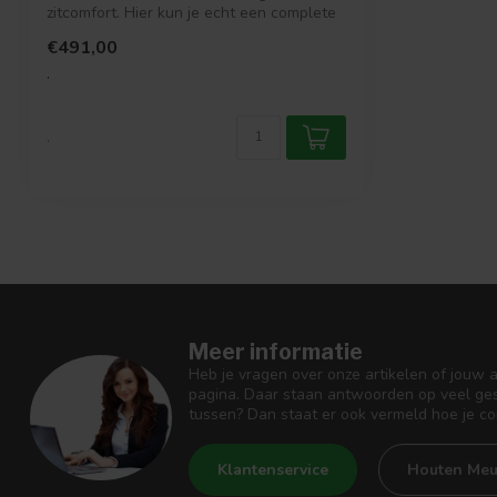
zitcomfort. Hier kun je echt een complete
avo...
€491,00
.
.
Meer informatie
Heb je vragen over onze artikelen of jouw 
pagina. Daar staan antwoorden op veel ges
tussen? Dan staat er ook vermeld hoe je c
Klantenservice
Houten Meu