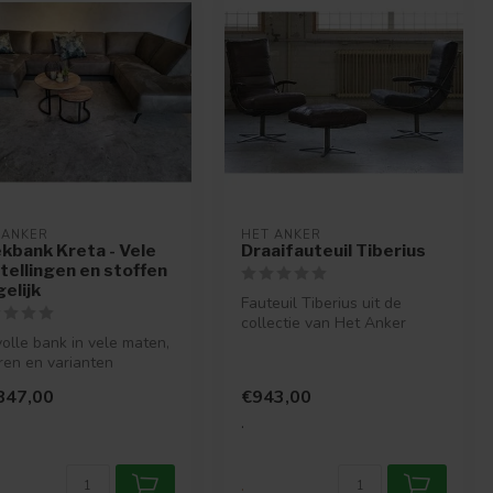
 ANKER
HET ANKER
kbank Kreta - Vele
Draaifauteuil Tiberius
tellingen en stoffen
elijk
Fauteuil Tiberius uit de
collectie van Het Anker
lvolle bank in vele maten,
heeft een schitterend design
ren en varianten
me...
rijgbaar.
847,00
€943,00
.
.