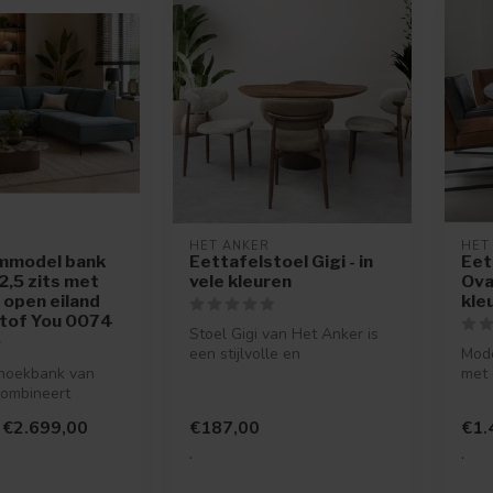
HET ANKER
HET
mmodel bank
Eettafelstoel Gigi - in
Eet
2,5 zits met
vele kleuren
Ova
- open eiland
kle
Stof You 0074
Stoel Gigi van Het Anker is
een stijlvolle en
Mode
 hoekbank van
comfortabele stoel die
met 
combineert
perfect pas...
Hier
esign met heerlijk
comp
€2.699,00
€187,00
€1.
.
.