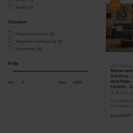
-13%
Zwart
(1)
Stoelen
Stoel met wielen
(2)
Stoel met armleuning
(6)
Draaistoel
(6)
Prijs
HET ANKER
Showroo
Stratos - 
arm links 
Min
Max
rechts - 
De Stratos
Het Anker 
eigentijds d
€3.100,00
zitc...
.