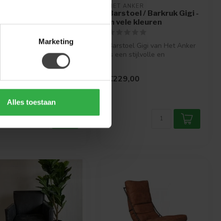
 ANKER
HET ANKER
aifauteuil Rasmus
Barstoel / Barkruk Gigi -
ika Leer S
in vele kleuren
Marketing
euil Rasmus uit de
Barstoel Gigi van Het Anker
ectie van Het Anker
is een stijlvolle en
t een schitterend design
comfortabele barstoel die
..
perfe...
202,00
€229,00
.
Alles toestaan
.