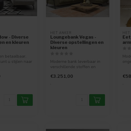
HET ANKER
HET
ow - Diverse
Loungebank Vegas -
Eet
n en kleuren
Diverse opstellingen en
arm
kleuren
 en betaalbaar.
Mode
unt u stijlen naar
Moderne bank leverbaar in
onge
tof, kleur ...
verschillende stoffen en
kun 
leertypes met verschillende
avo..
0
€3.251,00
€58
a...
.
.
.
.