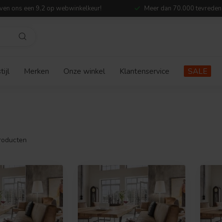
ven ons een 9,2 op webwinkelkeur!
Meer dan 70.000 tevreden
ijl
Merken
Onze winkel
Klantenservice
SALE
roducten