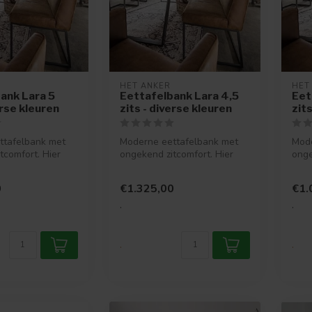
HET ANKER
HET
ank Lara 5
Eettafelbank Lara 4,5
Eet
erse kleuren
zits - diverse kleuren
zit
ttafelbank met
Moderne eettafelbank met
Mode
tcomfort. Hier
ongekend zitcomfort. Hier
onge
 een complete
kun je echt een complete
kun 
avon...
avon.
0
€1.325,00
€1.
.
.
.
.