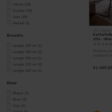
Velvet
(18)
Ecoleer
(25)
Leer
(18)
Metaal
(3)
HET ANKER
Eettafelb
Breedte
zits - div
Lengte 160 cm
(1)
Moderne ee
Lengte 180 cm
(2)
ongekend zi
Lengte 200 cm
(1)
kun je echt
avon...
Lengte 220 cm
(2)
€1.489,0
Lengte 240 cm
(1)
.
Kleur
.
Blauw
(2)
Bruin
(2)
Grijs
(1)
Groen
(1)