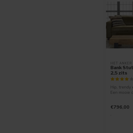
HET ANKER
Bank Stut
2,5 zits
Hip, trendy
Een mooie 
welke ideaa
kle...
€796,00
.
.