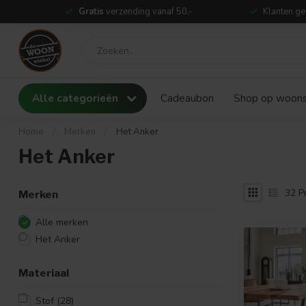
Gratis
verzending vanaf 50,-
Klanten ge
Alle categorieën
Cadeaubon
Shop op woonst
Home
/
Merken
/
Het Anker
Het Anker
32
P
Merken
Alle merken
Het Anker
Materiaal
Stof
(28)