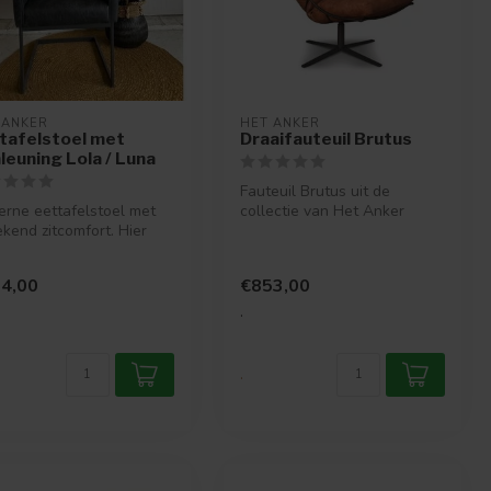
 ANKER
HET ANKER
tafelstoel met
Draaifauteuil Brutus
leuning Lola / Luna
Fauteuil Brutus uit de
rne eettafelstoel met
collectie van Het Anker
kend zitcomfort. Hier
heeft een schitterend design
je echt een complete
met ...
.
4,00
€853,00
.
.