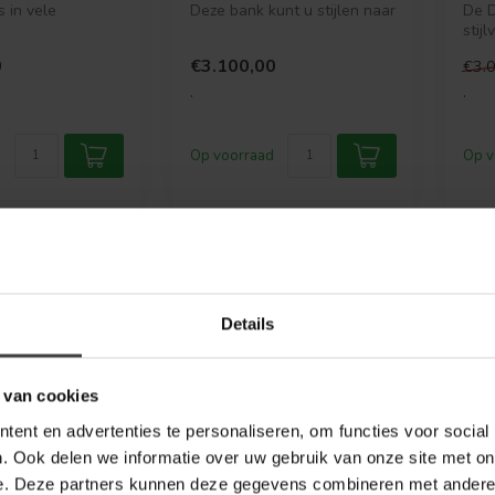
s in vele
Deze bank kunt u stijlen naar
De D
de opstellingen
uw wensen. Stof, kleur ...
stij
ban
0
€3.100,00
€3.
uitstr
.
.
Op voorraad
Op v
Details
 van cookies
ent en advertenties te personaliseren, om functies voor social
. Ook delen we informatie over uw gebruik van onze site met on
e. Deze partners kunnen deze gegevens combineren met andere i