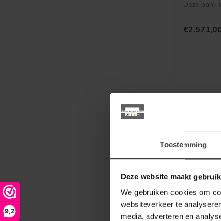
Deze bank i
verschillen
verkr...
€2.571,0
.
.
Toestemming
Deze website maakt gebruik
We gebruiken cookies om cont
websiteverkeer te analyseren
9,2
media, adverteren en analys