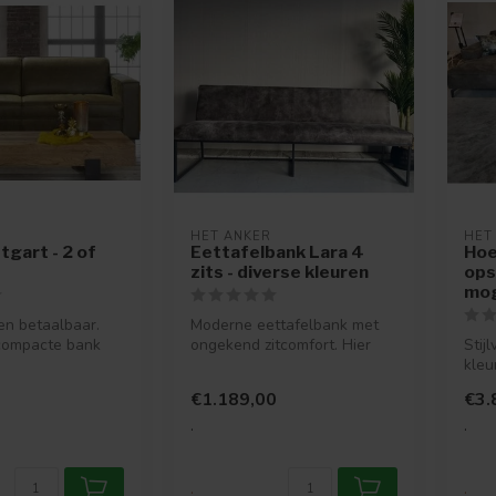
HET ANKER
HET
tgart - 2 of
Eettafelbank Lara 4
Hoe
zits - diverse kleuren
ops
mog
 en betaalbaar.
Moderne eettafelbank met
compacte bank
ongekend zitcomfort. Hier
Stij
l is voor wat
kun je echt een complete
kleu
avon...
verk
€1.189,00
€3.
.
.
.
.