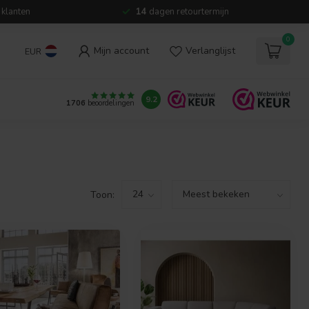
 klanten
14
dagen retourtermijn
0
Mijn account
Verlanglijst
EUR
9.2
1706
beoordelingen
Toon: