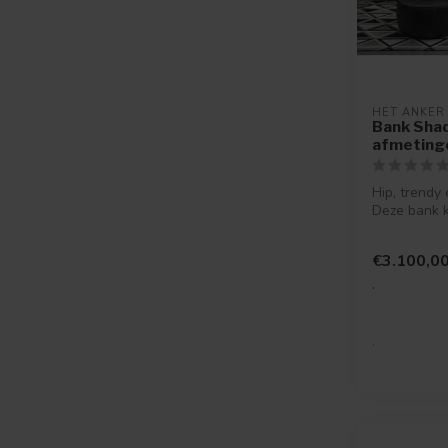
HET ANKER
Bank Shad
afmetinge
Hip, trendy
Deze bank k
uw wensen. S
€3.100,0
.
.