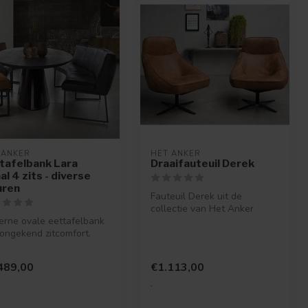
 ANKER
HET ANKER
tafelbank Lara
Draaifauteuil Derek
al 4 zits - diverse
uren
Fauteuil Derek uit de
collectie van Het Anker
rne ovale eettafelbank
heeft een schitterend design
ongekend zitcomfort.
met s...
 kun je echt een
let...
489,00
€1.113,00
.