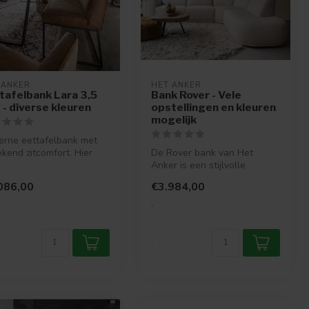
 ANKER
HET ANKER
tafelbank Lara 3,5
Bank Rover - Vele
s - diverse kleuren
opstellingen en kleuren
mogelijk
rne eettafelbank met
kend zitcomfort. Hier
De Rover bank van Het
je echt een complete
Anker is een stijlvolle
..
modulaire designbank met
086,00
€3.984,00
zachte, o...
.
.