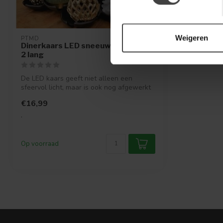
Weigeren
PTMD
Dinerkaars LED sneeuw wit set van
2 lang
De LED kaars geeft niet alleen een
sfeervol licht, maar is ook nog afgewerkt
met...
€16,99
.
Op voorraad