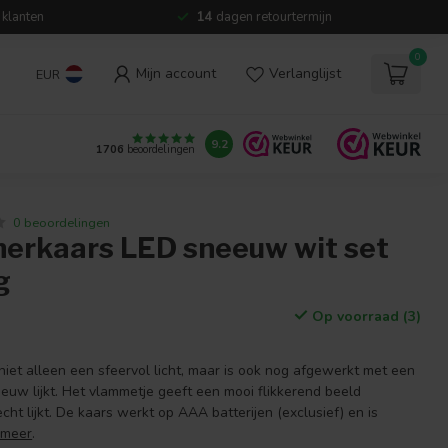
 klanten
14
dagen retourtermijn
0
Mijn account
Verlanglijst
EUR
9.2
1706
beoordelingen
0 beoordelingen
erkaars LED sneeuw wit set
g
Op voorraad (3)
iet alleen een sfeervol licht, maar is ook nog afgewerkt met een
uw lijkt. Het vlammetje geeft een mooi flikkerend beeld
ht lijkt. De kaars werkt op AAA batterijen (exclusief) en is
 meer
.