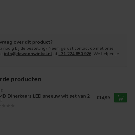
vraag over dit product?
lp nodig bij de bestelling? Neem gerust contact op met onze
ce
info@dewoonwinkel.nl
of
+31 224 850 926
. We helpen je
rde producten
MD
MD Dinerkaars LED sneeuw wit set van 2
€14,99
t