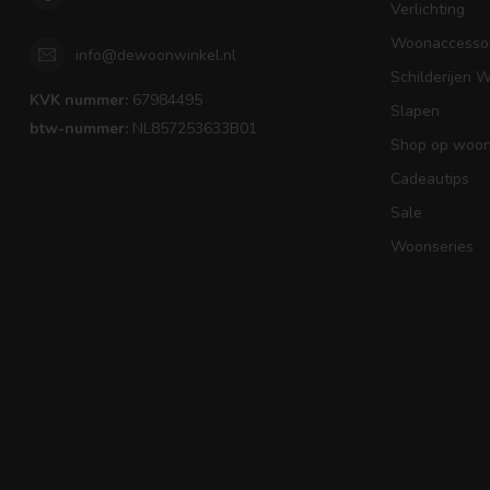
Verlichting
Woonaccessoi
info@dewoonwinkel.nl
Schilderijen 
KVK nummer:
67984495
Slapen
btw-nummer:
NL857253633B01
Shop op woons
Cadeautips
Sale
Woonseries