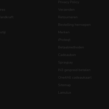
Privacy Policy
res
Verzenden
Wandkraft
Retourneren
Bestelling herroepen
tijl
Merken
iProteqt
Betaalmethoden
Cadeaubon
Spraypay
IN3 gespreid betalen
One4All cadeaukaart
Sitemap
Lamulux