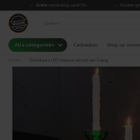
Gratis
verzending vanaf 50,-
Klanten ge
Alle categorieën
Cadeaubon
Shop op woonst
Home
/
Dinerkaars LED sneeuw wit set van 2 lang