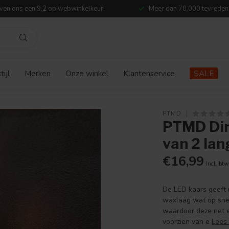
ven ons een 9,2 op webwinkelkeur!
Meer dan 70.000 tevreden
ijl
Merken
Onze winkel
Klantenservice
SALE
PTMD
PTMD Din
van 2 lan
€16,99
Incl. btw
De LED kaars geeft n
waxlaag wat op snee
waardoor deze net ec
voorzien van e
Lees