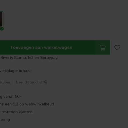
Toevoegen aan winkelwagen
Riverty Klarna, In3 en Spraypay.
werk)dagen in huis!
lijken
Deel dit product
g vanaf 50,-
ns een 9,2 op webwinkelkeur!
 tevreden klanten
ermijn