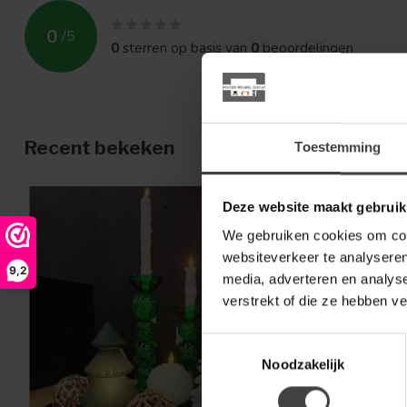
0
/
5
0
sterren op basis van
0
beoordelingen
Recent bekeken
Toestemming
Deze website maakt gebruik
We gebruiken cookies om cont
websiteverkeer te analyseren
9,2
media, adverteren en analys
verstrekt of die ze hebben v
Toestemmingsselectie
Noodzakelijk