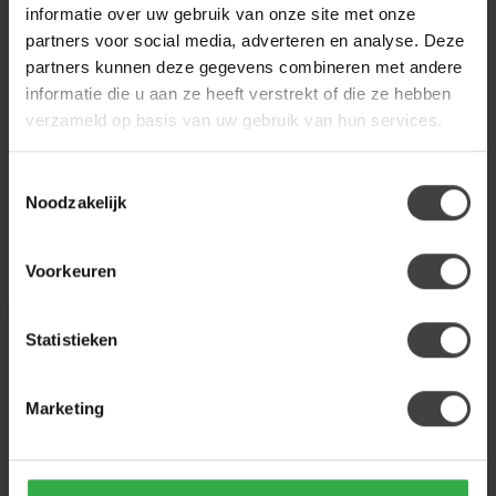
informatie over uw gebruik van onze site met onze
partners voor social media, adverteren en analyse. Deze
partners kunnen deze gegevens combineren met andere
Heb je een vraag over dit product?
informatie die u aan ze heeft verstrekt of die ze hebben
Of heb je hulp nodig bij de bestelling? Neem gerust contact
verzameld op basis van uw gebruik van hun services.
op met onze klantenservice
info@dewoonwinkel.nl
of
+31
224 850 926
. We helpen je graag.
Toestemmingsselectie
Noodzakelijk
Recent bekeken
Voorkeuren
Statistieken
Marketing