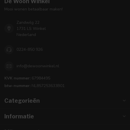
De Woon Winkel
Mooi wonen betaalbaar maken!
Zandwilg 22
1731 LS Winkel
Nederland
0224-850 926
info@dewoonwinkel.nl
KVK nummer:
67984495
btw-nummer:
NL857253633B01
Categorieën
Informatie