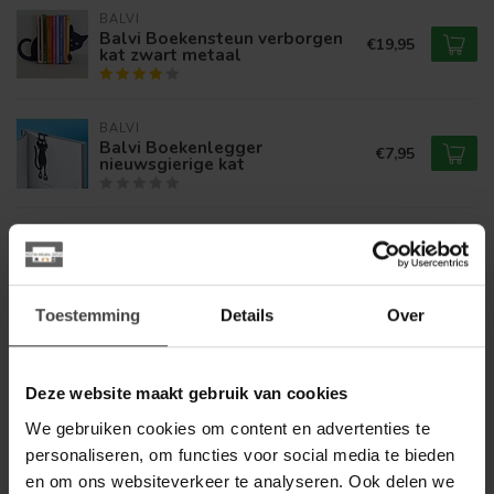
BALVI
Balvi Boekensteun verborgen
€19,95
kat zwart metaal
BALVI
Balvi Boekenlegger
€7,95
nieuwsgierige kat
BALVI
Balvi Vergrootglas Zoom met
€9,99
licht
Toestemming
Details
Over
BALVI
€13,95
Balvi Boekensteun the Library
Deze website maakt gebruik van cookies
We gebruiken cookies om content en advertenties te
personaliseren, om functies voor social media te bieden
BALVI
€15,95
Balvi Boekensteun fishing cat
en om ons websiteverkeer te analyseren. Ook delen we