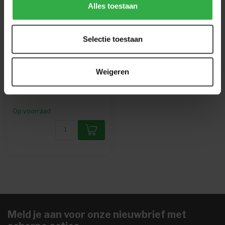
Alles toestaan
BALVI
Boekensteun
Mountains zwart
Selectie toestaan
De boekensteunen van Balvi
zijn al jarenlang een groot
Weigeren
succes bij iedereen die v...
€21,95
.
Op voorraad
Meld je aan voor onze nieuwbrief met