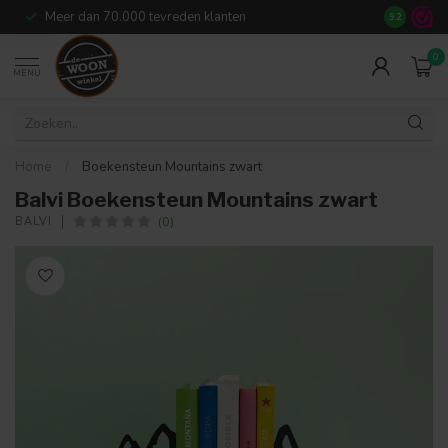
Meer dan 70.000 tevreden klanten
14
dagen r
9.2
0
MENU
Home
/
Boekensteun Mountains zwart
Balvi Boekensteun Mountains zwart
(0)
BALVI