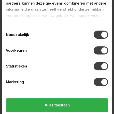
Heb je een vraag over dit product?
partners kunnen deze gegevens combineren met andere
Of heb je hulp nodig bij de bestelling? Neem gerust contact
informatie die u aan ze heeft verstrekt of die ze hebben
op met onze klantenservice
info@dewoonwinkel.nl
of
+31
verzameld op basis van uw gebruik van hun services.
224 850 926
. We helpen je graag.
Toestemmingsselectie
Noodzakelijk
Recent bekeken
Voorkeuren
-22%
Statistieken
Marketing
COUNTRYFIELD
Alles toestaan
Astilbe bruin