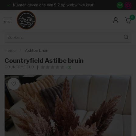
Klanten geven ons een 9,2 op webwinkelkeur!
Meer dan 7
9.2
0
MENU
Home
/
Astilbe bruin
Countryfield Astilbe bruin
(0)
COUNTRYFIELD