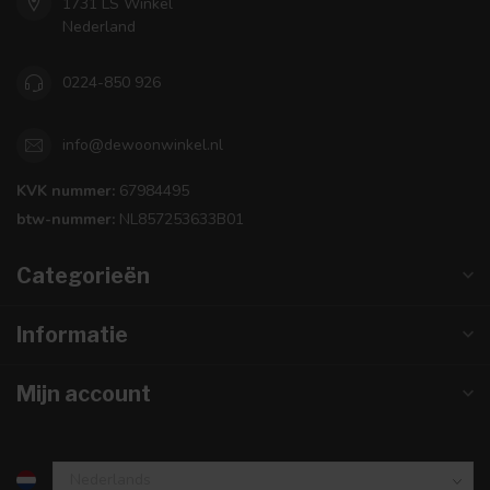
1731 LS Winkel
Nederland
0224-850 926
info@dewoonwinkel.nl
KVK nummer:
67984495
btw-nummer:
NL857253633B01
Categorieën
Informatie
Mijn account