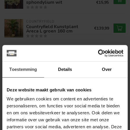
sphondylium wit
€15,95
COUNTRYFIELD
Countryfield Kunstplant
€139,99
Areca L groen 160 cm
COUNTRYFIELD
€8,99
Countryfield Astilbe crème
€6,99
Toestemming
Details
Over
COUNTRYFIELD
€8,99
Countryfield Astilbe lichtbruin
€7,50
Deze website maakt gebruik van cookies
We gebruiken cookies om content en advertenties te
personaliseren, om functies voor social media te bieden
eettafel
(12)
eettafel elmwood
(43)
ronde eettafel
(22)
en om ons websiteverkeer te analyseren. Ook delen we
informatie over uw gebruik van onze site met onze
partners voor social media, adverteren en analyse. Deze