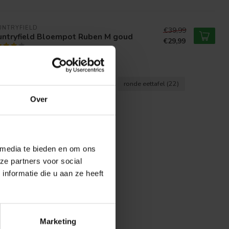
UNTRYFIELD
€39,99
untryfield Bloempot Ruben M goud
€29,99
afel
(12)
eettafel elmwood
(43)
ronde eettafel
(22)
Over
 media te bieden en om ons
ze partners voor social
nformatie die u aan ze heeft
Marketing