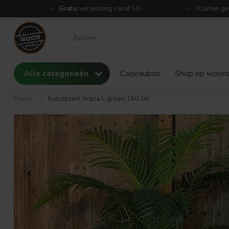
Gratis
verzending vanaf 50,-
Klanten ge
Alle categorieën
Cadeaubon
Shop op woonst
Home
/
Kunstplant Areca L groen 160 cm