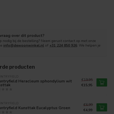
vraag over dit product?
lp nodig bij de bestelling? Neem gerust contact op met onze
ce
info@dewoonwinkel.nl
of
+31 224 850 926
. We helpen je
rde producten
UNTRYFIELD
€19,95
untryfield Heracleum sphondylium wit
nsttak
€15,95
UNTRYFIELD
€6,99
ntryfield Kunsttak Eucalyptus Groen
€4,99