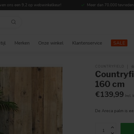
ven ons een 9,2 op webwinkelkeur!
Meer dan 70.000 tevreden
ijl
Merken
Onze winkel
Klantenservice
SALE
COUNTRYFIELD
Countryfi
160 cm
€139,99
Incl. 
De Areca palm is ee