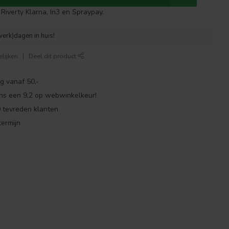
Riverty Klarna, In3 en Spraypay.
werk)dagen in huis!
lijken
Deel dit product
g vanaf 50,-
ns een 9,2 op webwinkelkeur!
 tevreden klanten
ermijn