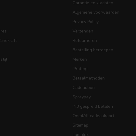
Garantie en klachten
Algemene voorwaarden
Privacy Policy
res
Verzenden
Wandkraft
Retourneren
Bestelling herroepen
tijl
Merken
iProteqt
Betaalmethoden
Cadeaubon
Spraypay
IN3 gespreid betalen
One4All cadeaukaart
Sitemap
Lamulux