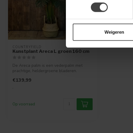
Weigeren
COUNTRYFIELD
Kunstplant Areca L groen 160 cm
De Areca palm is een vederpalm met
prachtige, heldergroene bladeren.
€139,99
.
Op voorraad