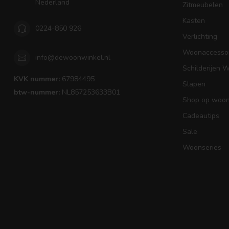
Nederland
Zitmeubelen
Kasten
0224-850 926
Verlichting
Woonaccessoi
info@dewoonwinkel.nl
Schilderijen 
KVK nummer:
67984495
Slapen
btw-nummer:
NL857253633B01
Shop op woons
Cadeautips
Sale
Woonseries