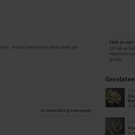
Heb je een 
eren. Andere namen voor deze plant zijn
Of heb je hu
klantenservi
graag.
Gerelatee
CO
Co
ku
Je beoordeling toevoegen
CO
Cou