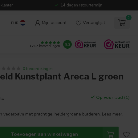
 klanten
14
dagen retourtermijn
0
Mijn account
Verlanglijst
EUR
9.2
1717
beoordelingen
0 beoordelingen
eld Kunstplant Areca L groen
Op voorraad (1)
btw
n vederpalm met prachtige, heldergroene bladeren.
Lees meer
.
Toevoegen aan winkelwagen