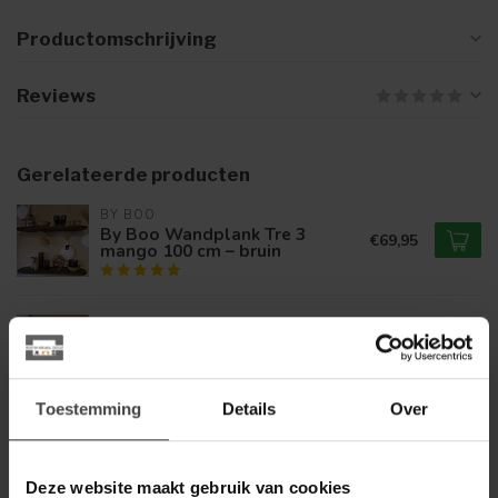
Productomschrijving
Reviews
Gerelateerde producten
BY BOO
By Boo Wandplank Tre 3
€69,95
mango 100 cm – bruin
BY BOO
By Boo Wandplank Tre 2
€39,95
mango 69 cm – bruin
Toestemming
Details
Over
PTMD
PTMD Kaydie Roze
€22,95
bloemvormige LED-lamp
Deze website maakt gebruik van cookies