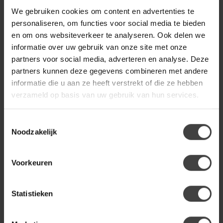
We gebruiken cookies om content en advertenties te
BY BOO
personaliseren, om functies voor social media te bieden
By Boo Wandplank Tre 1
€24,95
en om ons websiteverkeer te analyseren. Ook delen we
mango 49 cm – zwart
informatie over uw gebruik van onze site met onze
partners voor social media, adverteren en analyse. Deze
partners kunnen deze gegevens combineren met andere
PTMD
PTMD Kaydie Groen
€22,95
informatie die u aan ze heeft verstrekt of die ze hebben
bloemvormige LED-lamp
verzameld op basis van uw gebruik van hun services.
Toestemmingsselectie
Noodzakelijk
Heb je een vraag over dit product?
Of heb je hulp nodig bij de bestelling? Neem gerust contact
op met onze klantenservice
info@dewoonwinkel.nl
of
+31
224 850 926
. We helpen je graag.
Voorkeuren
Statistieken
Recent bekeken