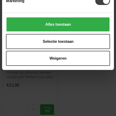
Marketing
Alles toestaan
Selectie toestaan
KARLSSON
Weigeren
Alarmklok Audaz wit
Ontdek de stijlvolle wekker
Audaz wit! Perfect voor elke
slaapkamer, duurzaam en...
€21,95
.
.