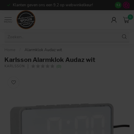
Klanten geven ons een 9,2 op webwinkelkeur!
Meer dan 7
9.2
0
MENU
Home
/
Alarmklok Audaz wit
Karlsson Alarmklok Audaz wit
(0)
KARLSSON