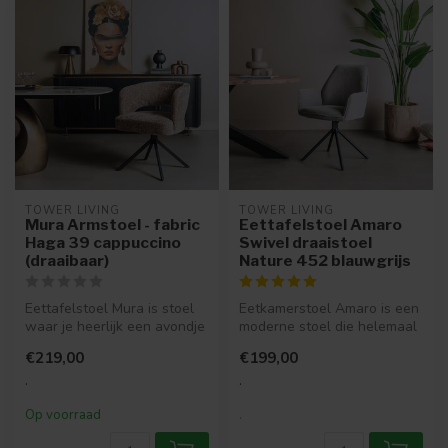
TOWER LIVING
TOWER LIVING
Mura Armstoel - fabric
Eettafelstoel Amaro
Haga 39 cappuccino
Swivel draaistoel
(draaibaar)
Nature 452 blauwgrijs
Eettafelstoel Mura is stoel
Eetkamerstoel Amaro is een
waar je heerlijk een avondje
moderne stoel die helemaal
op kan zitten. Lekker l...
past in een modern en indu...
€219,00
€199,00
.
.
Op voorraad
.