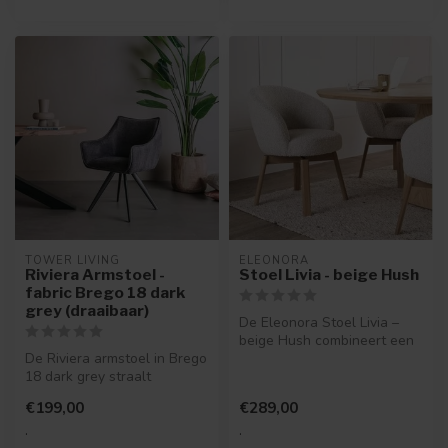
TOWER LIVING
ELEONORA
Riviera Armstoel -
Stoel Livia - beige Hush
fabric Brego 18 dark
grey (draaibaar)
De Eleonora Stoel Livia –
beige Hush combineert een
De Riviera armstoel in Brego
luxe uitstraling met
18 dark grey straalt
optimaa...
moderne klasse uit. Met zijn
€199,00
€289,00
d...
.
.