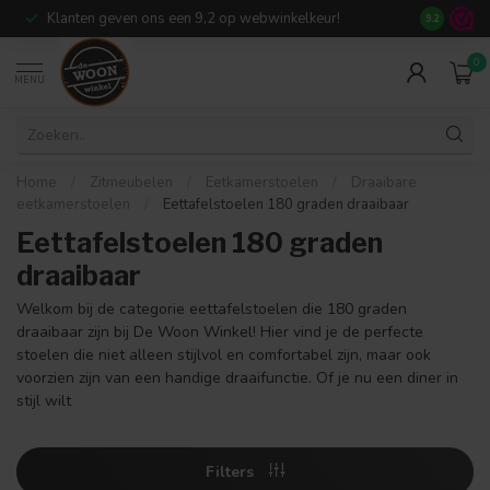
Klanten geven ons een 9,2 op webwinkelkeur!
Meer dan 7
9.2
0
MENU
Home
/
Zitmeubelen
/
Eetkamerstoelen
/
Draaibare
eetkamerstoelen
/
Eettafelstoelen 180 graden draaibaar
Eettafelstoelen 180 graden
draaibaar
Welkom bij de categorie eettafelstoelen die 180 graden
draaibaar zijn bij De Woon Winkel! Hier vind je de perfecte
stoelen die niet alleen stijlvol en comfortabel zijn, maar ook
voorzien zijn van een handige draaifunctie. Of je nu een diner in
stijl wilt
Filters