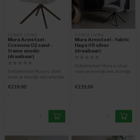
TOWER LIVING
TOWER LIVING
Mura Armstoel -
Mura Armstoel - fabric
Cremona 02 sand -
Haga 09 silver
frame anodic
(draaibaar)
(draaibaar)
Eettafelstoel Mura is stoel
Eettafelstoel Mura is stoel
waar je heerlijk een avondje
waar je heerlijk een avondje
op kan zitten. Lekker l...
op kan zitten. Lekker l...
€219,00
€219,00
.
.
.
.