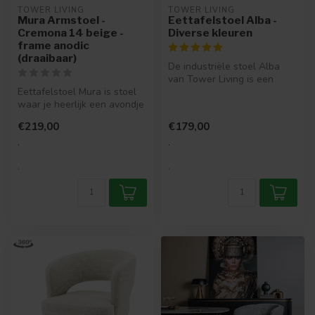
TOWER LIVING
TOWER LIVING
Mura Armstoel -
Eettafelstoel Alba -
Cremona 14 beige -
Diverse kleuren
frame anodic
(draaibaar)
De industriële stoel Alba
van Tower Living is een
Eettafelstoel Mura is stoel
stoere, functionele stoel met
waar je heerlijk een avondje
...
op kan zitten. Lekker l...
€219,00
€179,00
.
.
.
.