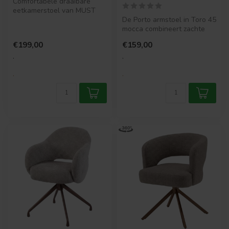
Comfortabele draaibare
eetkamerstoel van MUST
Living in beige of naturel.
De Porto armstoel in Toro 45
Stijlv...
mocca combineert zachte
elegantie met ultiem
€199,00
€159,00
comfor...
.
.
.
.