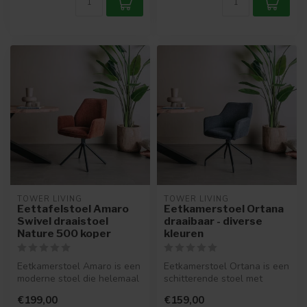
TOWER LIVING
TOWER LIVING
Eettafelstoel Amaro
Eetkamerstoel Ortana
Swivel draaistoel
draaibaar - diverse
Nature 500 koper
kleuren
Eetkamerstoel Amaro is een
Eetkamerstoel Ortana is een
moderne stoel die helemaal
schitterende stoel met
past in een modern en indu...
karakter. De stoel is 180 gr...
€199,00
€159,00