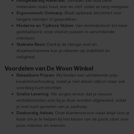
Hoogwaardig Materiaal
: Gemaakt van duurzame
materialen zoals hout, leer en stof, zodat ze lang meegaan.
Ergonomisch Ontwerp
: Biedt optimaal zitcomfort voor
langere etentjes of gesprekken.
Moderne en Tijdloze Stijlen
: Van minimalistisch tot meer
gedetailleerd, onze stoelen passen in verschillende
interieurs.
Stabiele Basis
: Dankzij de stevige voet en
draaimechanisme kun je rekenen op stabiliteit en
veiligheid.
Voordelen van De Woon Winkel
Betaalbare Prijzen
: Wij bieden een uitstekende prijs-
kwaliteitverhouding, zodat je niet alleen stijlvol maar ook
voordelig kunt inrichten.
Snelle Levering
: We zorgen ervoor dat je nieuwe
eettafelstoelen snel bij je thuis worden afgeleverd, zodat
je snel kunt genieten van je aankoop.
Deskundig Advies
: Onze klantenservice staat altijd voor je
klaar om je te helpen bij het kiezen van de juiste stoel voor
jouw interieur en wensen.