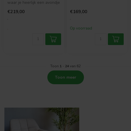
waar je heerlijk een avondje
bestaat uit stoere,
op kan zitten. Lekker l...
functionel...
€219,00
€169,00
.
.
.
Op voorraad
Toon
1
-
24
van 62
Toon meer