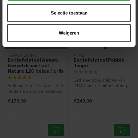
Selectie toestaan
Weigeren
TOWER LIVING
PTMD
Eettafelstoel Amaro
Eettafelstoel Pebble
Swivel draaistoel
Taupe
Nature 120 beige / grijs
Eetkamerstoel Pebble van
Eetkamerstoel Amaro is een
PTMD met draaibare zitting,
moderne stoel die helemaal
comfortabele pocketveren
past in een modern en indu...
en...
€199,00
€249,00
.
.
.
.