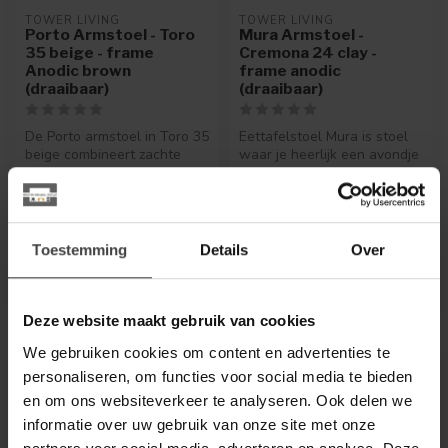
TOWER LIVING
TOWER LIVING
Porto Armstoel - Toro
Mura Armstoel -
35 beige - frame
Cremona 24 clay -
Anodic brown
frame anodic
(draaibaar)
(draaibaar)
De Porto armstoel in Toro 35
Eettafelstoel Mura is stoel
beige combineert zachte
waar je heerlijk een avondje
elegantie met ultiem
op kan zitten. Lekker l...
€219,00
comfor...
.
€159,00
.
.
Toestemming
Details
Over
.
Deze website maakt gebruik van cookies
We gebruiken cookies om content en advertenties te
personaliseren, om functies voor social media te bieden
en om ons websiteverkeer te analyseren. Ook delen we
informatie over uw gebruik van onze site met onze