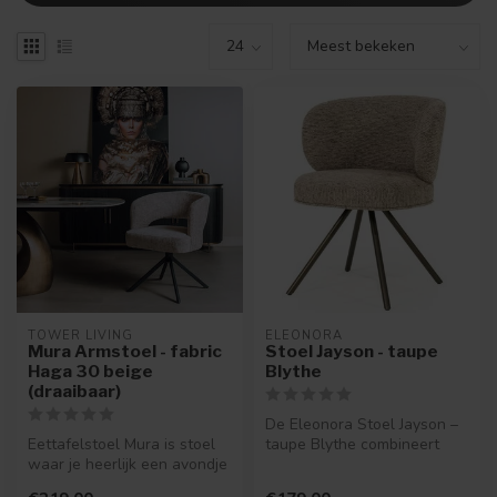
TOWER LIVING
ELEONORA
Mura Armstoel - fabric
Stoel Jayson - taupe
Haga 30 beige
Blythe
(draaibaar)
De Eleonora Stoel Jayson –
Eettafelstoel Mura is stoel
taupe Blythe combineert
waar je heerlijk een avondje
elegantie met comfort. Met
op kan zitten. Lekker l...
za...