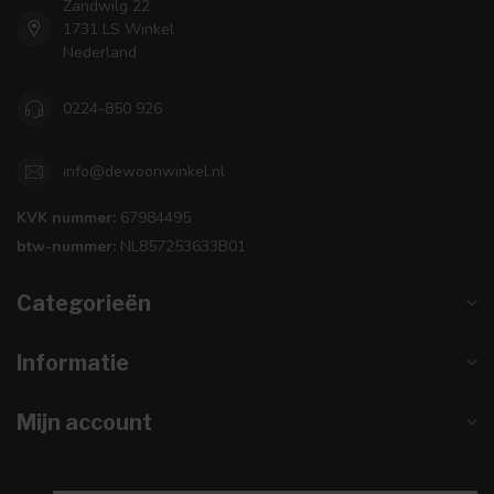
Zandwilg 22
1731 LS Winkel
Nederland
0224-850 926
info@dewoonwinkel.nl
KVK nummer:
67984495
btw-nummer:
NL857253633B01
Categorieën
Informatie
Mijn account