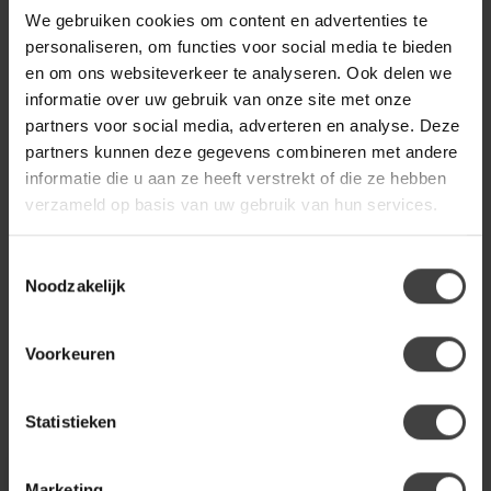
Woood Batavier half ronde
We gebruiken cookies om content en advertenties te
€1.549,00
bank 4-zits zand melange
personaliseren, om functies voor social media te bieden
en om ons websiteverkeer te analyseren. Ook delen we
informatie over uw gebruik van onze site met onze
WOOOD
Woood Batavier half ronde
partners voor social media, adverteren en analyse. Deze
€2.349,00
bank 6-zits bruin melange
partners kunnen deze gegevens combineren met andere
informatie die u aan ze heeft verstrekt of die ze hebben
verzameld op basis van uw gebruik van hun services.
Heb je een vraag over dit product?
Toestemmingsselectie
Of heb je hulp nodig bij de bestelling? Neem gerust contact
Noodzakelijk
op met onze klantenservice
info@dewoonwinkel.nl
of
+31
224 850 926
. We helpen je graag.
Voorkeuren
Recent bekeken
Statistieken
Marketing