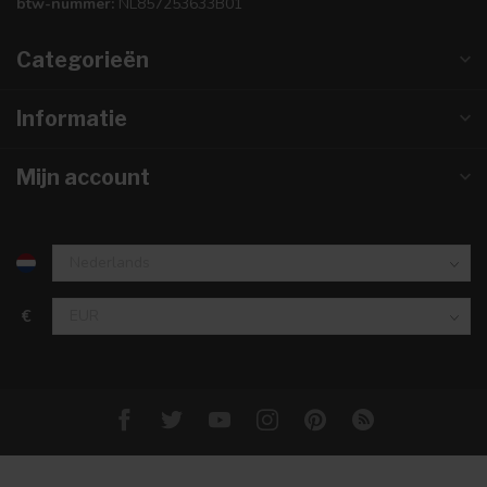
btw-nummer:
NL857253633B01
Categorieën
Informatie
Mijn account
€