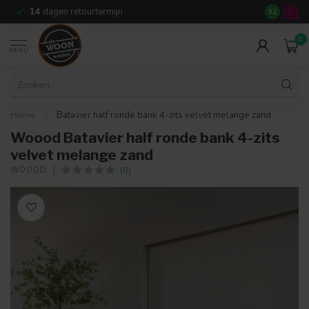
14
dagen retourtermijn
9.2
0
MENU
Home
/
Batavier half ronde bank 4-zits velvet melange zand
Woood Batavier half ronde bank 4-zits
velvet melange zand
(0)
WOOOD