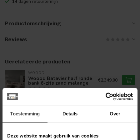
14
dagen retourtermijn
Productomschrijving
Reviews
Gerelateerde producten
WOOOD
Woood Batavier half ronde
€2.349,00
bank 6-zits zand melange
WOOOD
Woood Batavier half ronde
€2.349,00
bank 6-zits lichtbruin
Toestemming
Details
Over
melange
Deze website maakt gebruik van cookies
WOOOD