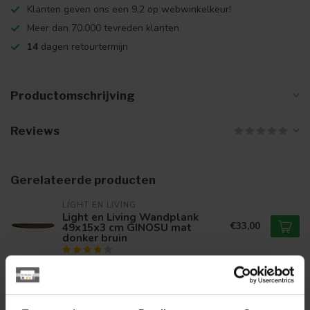
Klanten geven ons een 9,2 op webwinkelkeur!
Meer dan 70.000 tevreden klanten
14
dagen retourtermijn
Productomschrijving
Reviews
Gerelateerde producten
LIGHT EN LIVING
Light en Living Wandplank
€33,00
49x15x3 cm GINOSU mat
donker bruin
LIGHT EN LIVING
Light en Living Wandplank
€33,00
49x15x3 cm GINOSU olie bruin