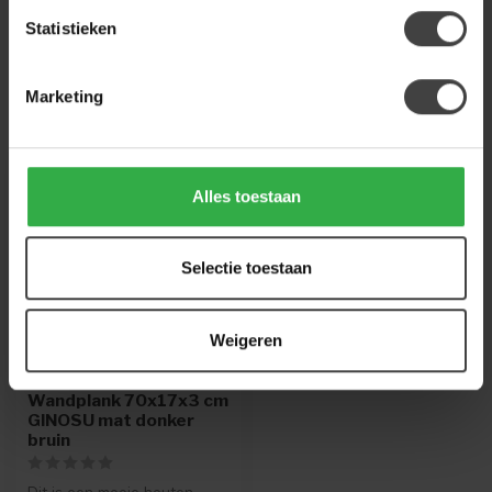
224 850 926
. We helpen je graag.
Statistieken
Marketing
Recent bekeken
MEEST GEKOZEN
Alles toestaan
Selectie toestaan
Weigeren
LIGHT EN LIVING
Wandplank 70x17x3 cm
GINOSU mat donker
bruin