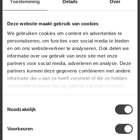
Toestemming
Details
Over
LIGHT EN LIVING
Deze website maakt gebruik van cookies
Light en Living Wandplank
€49,90
70x17x3 cm GINOSU olie bruin
We gebruiken cookies om content en advertenties te
personaliseren, om functies voor social media te bieden
en om ons websiteverkeer te analyseren. Ook delen we
LIGHT EN LIVING
Light en Living Wandplank
informatie over uw gebruik van onze site met onze
€69,80
80x20x3 cm GINOSU mat
partners voor social media, adverteren en analyse. Deze
donker bruin
partners kunnen deze gegevens combineren met andere
informatie die u aan ze heeft verstrekt of die ze hebben
verzameld op basis van uw gebruik van hun services.
LIGHT EN LIVING
Light en Living Wandplank
€69,80
80x20x3 cm GINOSU olie bruin
Toestemmingsselectie
Noodzakelijk
Heb je een vraag over dit product?
Voorkeuren
Of heb je hulp nodig bij de bestelling? Neem gerust contact
op met onze klantenservice
info@dewoonwinkel.nl
of
+31