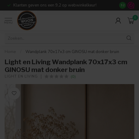
Klanten geven ons een 9,2 op webwinkelkeur!
Meer dan 7
9.2
0
MENU
Home
/
Wandplank 70x17x3 cm GINOSU mat donker bruin
Light en Living Wandplank 70x17x3 cm
GINOSU mat donker bruin
(0)
LIGHT EN LIVING