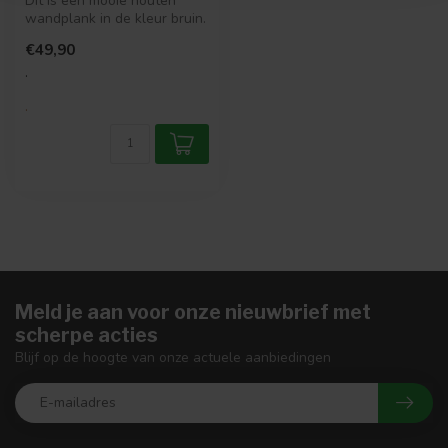
Dit is een mooie houten
wandplank in de kleur bruin.
Super leuk voor als je wat ...
€49,90
.
.
Meld je aan voor onze nieuwbrief met
scherpe acties
Blijf op de hoogte van onze actuele aanbiedingen