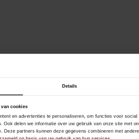
Je beoordeling toevoegen
Details
 van cookies
ent en advertenties te personaliseren, om functies voor social
. Ook delen we informatie over uw gebruik van onze site met on
e. Deze partners kunnen deze gegevens combineren met andere i
erzameld op basis van uw gebruik van hun services.