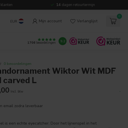
 klanten
14
dagen retourtermijn
0
Mijn account
Verlanglijst
EUR
9.2
1706
beoordelingen
0 beoordelingen
ndornament Wiktor Wit MDF
l carved L
,00
.
Incl. btw
en email zodra leverbaar
l is een echte eyecatcher. Door het lijnenspel in het