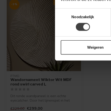
MEEST GEKOZEN
-9%
Toestemmingsselectie
Noodzakelijk
Weigeren
PTMD
Wandornament Wiktor Wit MDF
rond swirl carved L
Dit ronde wandpaneel is een echte
eyecatcher. Door het lijnenspel in het
wandpa...
€299,00
€329,00