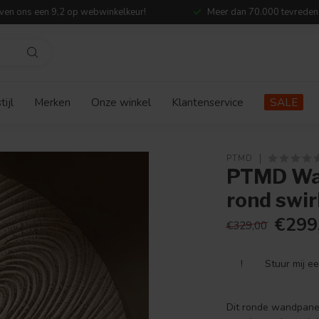
ven ons een 9,2 op webwinkelkeur!
Meer dan 70.000 tevreden
ijl
Merken
Onze winkel
Klantenservice
SALE
PTMD
PTMD Wa
rond swir
€299
€329,00
!
Stuur mij e
Dit ronde wandpanee