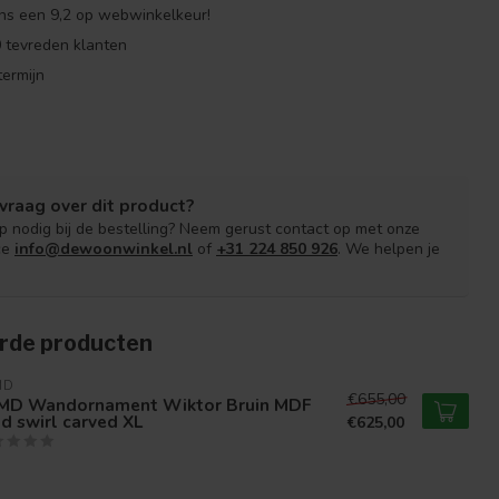
ns een 9,2 op webwinkelkeur!
 tevreden klanten
ermijn
vraag over dit product?
lp nodig bij de bestelling? Neem gerust contact op met onze
ce
info@dewoonwinkel.nl
of
+31 224 850 926
. We helpen je
rde producten
MD
€655,00
MD Wandornament Wiktor Bruin MDF
d swirl carved XL
€625,00