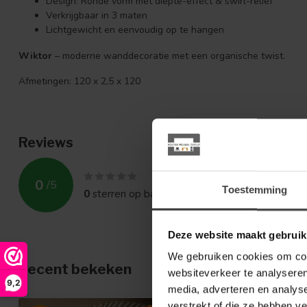
Design: Ronde vorm met diepte-effect & swirl-reliëf
Verkrijgbaar in 3 maten
Lichtgewicht en eenvoudig op te hangen
Wiktor
– moderne wanddecoratie met een organische twist.
Afmetingen: 120 x 2,5 x 120
Reviews
0
/
5
Toestemming
0
sterren op basis van
0
beoordelingen
Deze website maakt gebruik
We gebruiken cookies om cont
Recent bekeken
websiteverkeer te analyseren
9,2
media, adverteren en analys
verstrekt of die ze hebben v