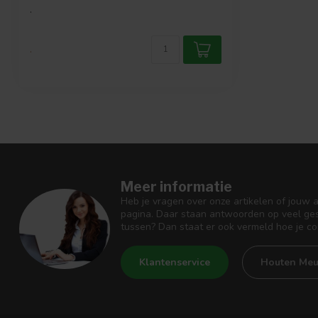
.
.
Meer informatie
Heb je vragen over onze artikelen of jouw 
pagina. Daar staan antwoorden op veel ges
tussen? Dan staat er ook vermeld hoe je c
Klantenservice
Houten Meu