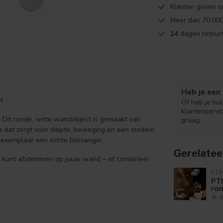
Klanten geven o
Meer dan 70.000
14
dagen retourt
Heb je een 
n
Of heb je hu
klantenservi
. Dit ronde, witte wandobject is gemaakt van
graag.
n
dat zorgt voor diepte, beweging en een modern
k exemplaar een echte blikvanger.
Gerelatee
t kunt afstemmen op jouw wand – of combineer
PT
PT
ron