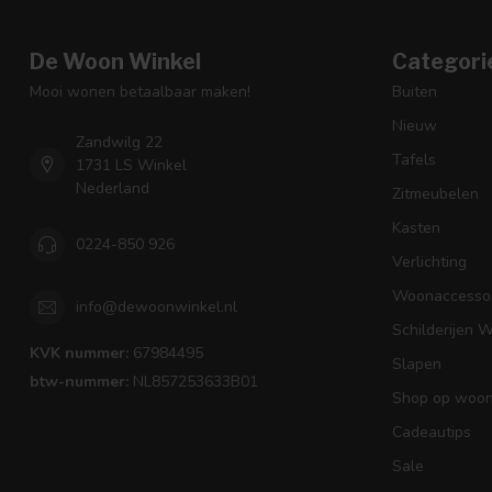
De Woon Winkel
Categori
Mooi wonen betaalbaar maken!
Buiten
Nieuw
Zandwilg 22
Tafels
1731 LS Winkel
Nederland
Zitmeubelen
Kasten
0224-850 926
Verlichting
Woonaccessoi
info@dewoonwinkel.nl
Schilderijen 
KVK nummer:
67984495
Slapen
btw-nummer:
NL857253633B01
Shop op woons
Cadeautips
Sale